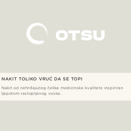
NAKIT TOLIKO VRUĆ DA SE TOPI
Nakit od nehrđajućeg čelika medicinske kvalitete inspiriran
ljepotom rastopljenog voska.