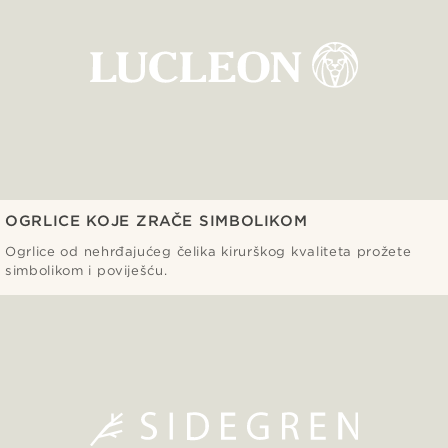
OGRLICE KOJE ZRAČE SIMBOLIKOM
Ogrlice od nehrđajućeg čelika kirurškog kvaliteta prožete
simbolikom i poviješću.