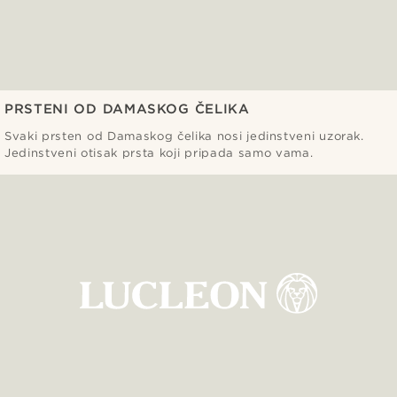
PRSTENI OD DAMASKOG ČELIKA
Svaki prsten od Damaskog čelika nosi jedinstveni uzorak.
Jedinstveni otisak prsta koji pripada samo vama.