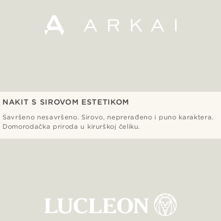
NAKIT S SIROVOM ESTETIKOM
Savršeno nesavršeno. Sirovo, neprerađeno i puno karaktera.
Domorodačka priroda u kirurškoj čeliku.