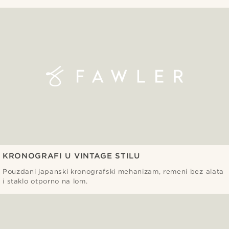
KRONOGRAFI U VINTAGE STILU
Pouzdani japanski kronografski mehanizam, remeni bez alata
i staklo otporno na lom.