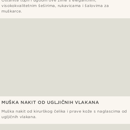
Ostanite topli i ugodni ove zime s elegantnim,
visokokvalitetnim šeširima, rukavicama i šalovima za
muškarce.
MUŠKA NAKIT OD UGLJIČNIH VLAKANA
Muška nakit od kirurškog čelika i prave kože s naglascima od
ugljičnih vlakana.