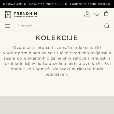
Dostava
3,95 €
- Besplatno iznad
49,00 €
-
Pogledajte opcije isporuke
Pretraži
KOLEKCIJE
Ovdje ćete pronaći sve naše kolekcije. Od
vodootpornih narukvica i ručno izrađenih talijanskih
šešira do elegantnih dizajnerskih satova i vrhunskih
torbi koje isijavaju tu poželjnu miris prave kože. Svi
dodaci koji pomažu da svaki muškarac bude
jedinstven.