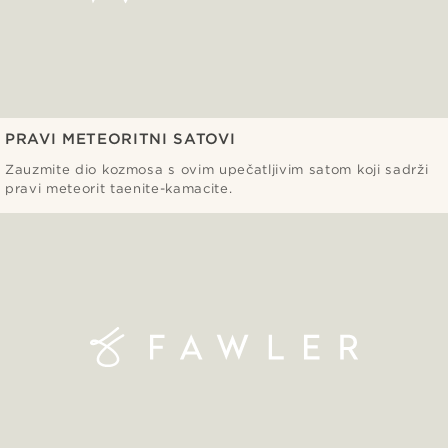
PRAVI METEORITNI SATOVI
Zauzmite dio kozmosa s ovim upečatljivim satom koji sadrži
pravi meteorit taenite-kamacite.