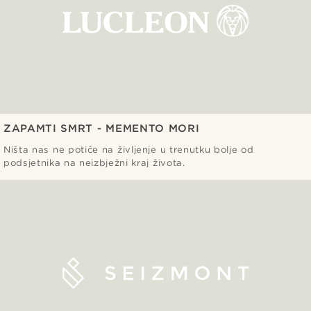
ZAPAMTI SMRT - MEMENTO MORI
Ništa nas ne potiče na življenje u trenutku bolje od
podsjetnika na neizbježni kraj života.