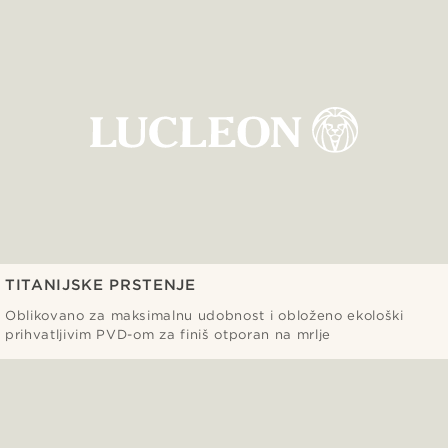
TITANIJSKE PRSTENJE
Oblikovano za maksimalnu udobnost i obloženo ekološki
prihvatljivim PVD-om za finiš otporan na mrlje