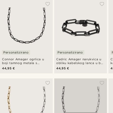
Personalizirano
Personalizirano
Connor Amager ogrlica u
Cedric Amager narukvica u
C
boji tamnog metala s
obliku kabelskog lanca u boji
k
kabelskim lancem
tamnog metala
b
44,95 €
44,95 €
4