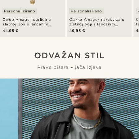
Personalizirano
Personalizirano
Caleb Amager ogrlica u
Clarke Amager narukvica u
C
zlatnoj boji s lančanim
zlatnoj boji s lančanim
t
karikama i kabelskim lancem
karikama i kabelskim lancem
k
44,95 €
49,95 €
4
te privjeskom smiley
te privjeskom smiley
t
ODVAŽAN STIL
Prave bisere – jača izjava