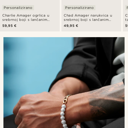
Personalizirano
Personalizirano
Charlie Amager ogrlica u
Chad Amager narukvica u
C
srebrnoj boji s lančanim
srebrnoj boji s lančanim
t
karikama i biserima
karikama i biserima
k
59,95 €
49,95 €
5