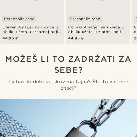
Personalizirano
Personalizirano
Corwin Amager narukvica u
Corwin Amager narukvica u
C
obliku užeta u srebrnoj boji,
obliku užeta u zlatnoj boji, 6
o
6 mm
mm
m
44,95 €
44,95 €
2
MOŽEŠ LI TO ZADRŽATI ZA
SEBE?
Ljubav ili duboko skrivena tajna? Što to za tebe
znači?