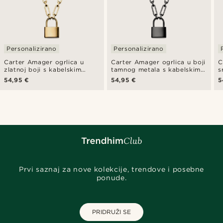
Personalizirano
Personalizirano
Carter Amager ogrlica u
Carter Amager ogrlica u boji
C
zlatnoj boji s kabelskim
tamnog metala s kabelskim
s
lancem i privjeskom u obliku
lancem i privjeskom u obliku
l
54,95 €
54,95 €
5
lokota
lokota
l
Prvi saznaj za nove kolekcije, trendove i posebne
ponude.
PRIDRUŽI SE