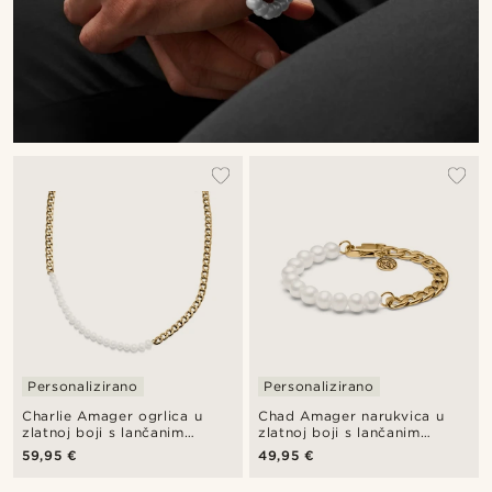
Personalizirano
Personalizirano
Charlie Amager ogrlica u
Chad Amager narukvica u
zlatnoj boji s lančanim
zlatnoj boji s lančanim
karikama i biserima
karikama i biserima
59,95 €
49,95 €