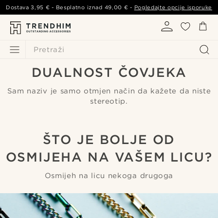
Dostava
3,95 €
- Besplatno iznad
49,00 €
-
Pogledajte opcije isporuke
Pretraži
DUALNOST ČOVJEKA
Sam naziv je samo otmjen način da kažete da niste
stereotip.
ŠTO JE BOLJE OD
OSMIJEHA NA VAŠEM LICU?
Osmijeh na licu nekoga drugoga