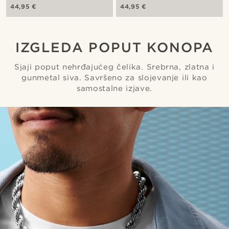
i staklenim dijamantima
lancem i staklenim
44,95 €
44,95 €
dijamantima
IZGLEDA POPUT KONOPA
Sjaji poput nehrđajućeg čelika. Srebrna, zlatna i
gunmetal siva. Savršeno za slojevanje ili kao
samostalne izjave.