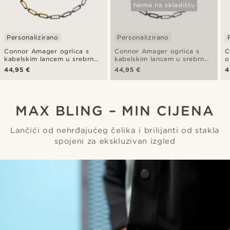
Nema na skladištu
Personalizirano
Personalizirano
Connor Amager ogrlica s
Connor Amager ogrlica s
C
kabelskim lancem u srebrnoj
kabelskim lancem u srebrnoj
o
i zlatnoj boji
i boji tamnog metala
s
44,95 €
44,95 €
4
m
MAX BLING – MIN CIJENA
Lančići od nehrđajućeg čelika i brilijanti od stakla
spojeni za ekskluzivan izgled