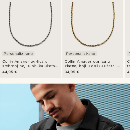
Personalizirano
Personalizirano
Collin Amager ogrlica u
Collin Amager ogrlica u
C
srebrnoj boji u obliku užeta,
zlatnoj boji u obliku užeta, 6
t
6 mm
mm
u
44,95 €
34,95 €
4