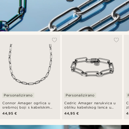
Personalizirano
Personalizirano
Connor Amager ogrlica u
Cedric Amager narukvica u
C
srebrnoj boji s kabelskim
obliku kabelskog lanca u
z
lancem
srebrnoj boji
l
44,95 €
44,95 €
4