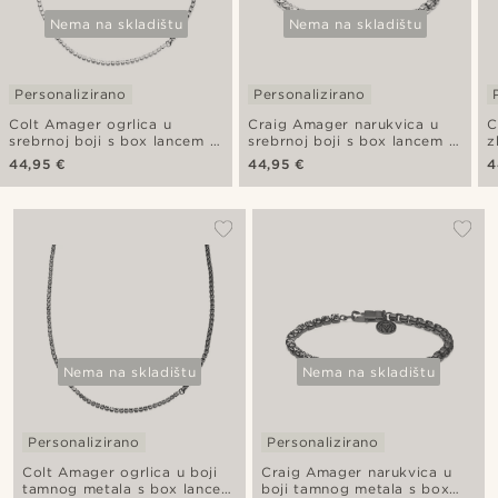
Nema na skladištu
Nema na skladištu
Personalizirano
Personalizirano
Colt Amager ogrlica u
Craig Amager narukvica u
C
srebrnoj boji s box lancem i
srebrnoj boji s box lancem i
z
staklenim dijamantima
staklenim dijamantima
s
44,95 €
44,95 €
4
Nema na skladištu
Nema na skladištu
Personalizirano
Personalizirano
Colt Amager ogrlica u boji
Craig Amager narukvica u
tamnog metala s box lancem
boji tamnog metala s box