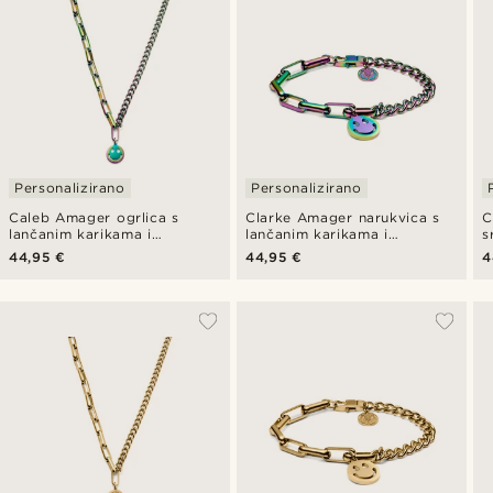
Personalizirano
Personalizirano
Caleb Amager ogrlica s
Clarke Amager narukvica s
C
lančanim karikama i
lančanim karikama i
s
kabelskim lancem u duginim
kabelskim lancem u duginim
k
44,95 €
44,95 €
4
bojama te privjeskom smiley
bojama te privjeskom smiley
t