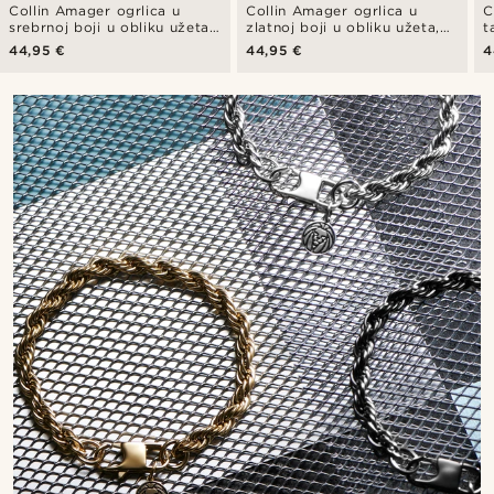
Collin Amager ogrlica u
Collin Amager ogrlica u
C
srebrnoj boji u obliku užeta,
zlatnoj boji u obliku užeta,
t
10 mm
10 mm
u
44,95 €
44,95 €
4