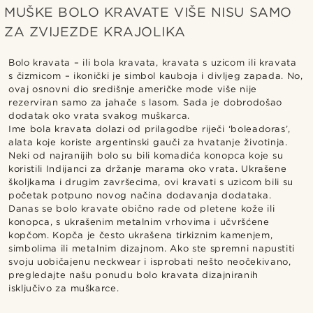
MUŠKE BOLO KRAVATE VIŠE NISU SAMO
ZA ZVIJEZDE KRAJOLIKA
Bolo kravata – ili bola kravata, kravata s uzicom ili kravata
s čizmicom – ikonički je simbol kauboja i divljeg zapada. No,
ovaj osnovni dio središnje američke mode više nije
rezerviran samo za jahače s lasom. Sada je dobrodošao
dodatak oko vrata svakog muškarca.
Ime bola kravata dolazi od prilagodbe riječi ‘boleadoras’,
alata koje koriste argentinski gauči za hvatanje životinja.
Neki od najranijih bolo su bili komadića konopca koje su
koristili Indijanci za držanje marama oko vrata. Ukrašene
školjkama i drugim završecima, ovi kravati s uzicom bili su
početak potpuno novog načina dodavanja dodataka.
Danas se bolo kravate obično rade od pletene kože ili
konopca, s ukrašenim metalnim vrhovima i učvršćene
kopčom. Kopča je često ukrašena tirkiznim kamenjem,
simbolima ili metalnim dizajnom. Ako ste spremni napustiti
svoju uobičajenu neckwear i isprobati nešto neočekivano,
pregledajte našu ponudu bolo kravata dizajniranih
isključivo za muškarce.