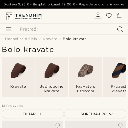
Dostava
3,95 €
- Besplatno iznad
49,00 €
-
Pogledajte opcije isporuke
Pretraži
Dodaci za odijela
Kravate
Bolo kravate
Bolo kravate
Kravate
Jednobojne
Kravate s
Prugasti
kravate
uzorkom
kravate
13 Proizvoda
FILTAR
SORTIRAJ PO
Najpopularnije