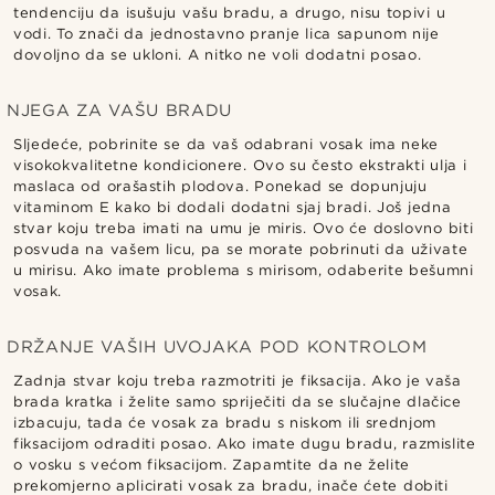
tendenciju da isušuju vašu bradu, a drugo, nisu topivi u
vodi. To znači da jednostavno pranje lica sapunom nije
dovoljno da se ukloni. A nitko ne voli dodatni posao.
NJEGA ZA VAŠU BRADU
Sljedeće, pobrinite se da vaš odabrani vosak ima neke
visokokvalitetne kondicionere. Ovo su često ekstrakti ulja i
maslaca od orašastih plodova. Ponekad se dopunjuju
vitaminom E kako bi dodali dodatni sjaj bradi. Još jedna
stvar koju treba imati na umu je miris. Ovo će doslovno biti
posvuda na vašem licu, pa se morate pobrinuti da uživate
u mirisu. Ako imate problema s mirisom, odaberite bešumni
vosak.
DRŽANJE VAŠIH UVOJAKA POD KONTROLOM
Zadnja stvar koju treba razmotriti je fiksacija. Ako je vaša
brada kratka i želite samo spriječiti da se slučajne dlačice
izbacuju, tada će vosak za bradu s niskom ili srednjom
fiksacijom odraditi posao. Ako imate dugu bradu, razmislite
o vosku s većom fiksacijom. Zapamtite da ne želite
prekomjerno aplicirati vosak za bradu, inače ćete dobiti