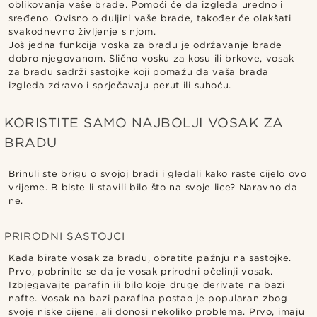
oblikovanja vaše brade. Pomoći će da izgleda uredno i
sređeno. Ovisno o duljini vaše brade, također će olakšati
svakodnevno življenje s njom.
Još jedna funkcija voska za bradu je održavanje brade
dobro njegovanom. Slično vosku za kosu ili brkove, vosak
za bradu sadrži sastojke koji pomažu da vaša brada
izgleda zdravo i sprječavaju perut ili suhoću.
KORISTITE SAMO NAJBOLJI VOSAK ZA
BRADU
Brinuli ste brigu o svojoj bradi i gledali kako raste cijelo ovo
vrijeme. B biste li stavili bilo što na svoje lice? Naravno da
ne.
PRIRODNI SASTOJCI
Kada birate vosak za bradu, obratite pažnju na sastojke.
Prvo, pobrinite se da je vosak prirodni pčelinji vosak.
Izbjegavajte parafin ili bilo koje druge derivate na bazi
nafte. Vosak na bazi parafina postao je popularan zbog
svoje niske cijene, ali donosi nekoliko problema. Prvo, imaju