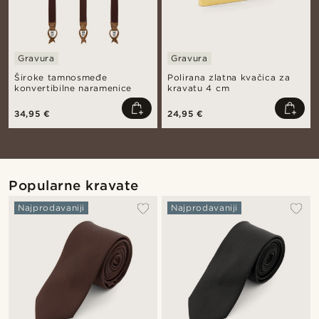
Gravura
Gravura
Široke tamnosmeđe
Polirana zlatna kvačica za
konvertibilne naramenice
kravatu 4 cm
34,95 €
24,95 €
Popularne kravate
Najprodavaniji
Najprodavaniji