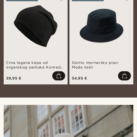
Crna lagana kapa od
Giotto mornarsko plavi
organskog pamuka Konrad
Moda šešir
Kite
39,95 €
54,95 €