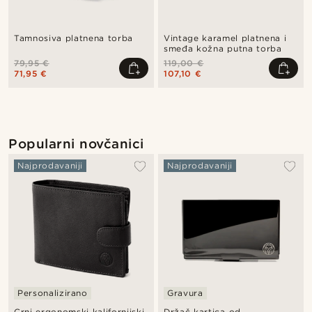
Tamnosiva platnena torba
Vintage karamel platnena i
smeđa kožna putna torba
79,95 €
119,00 €
71,95 €
107,10 €
Popularni novčanici
Najprodavaniji
Najprodavaniji
Personalizirano
Gravura
Crni ergonomski kalifornijski
Držač kartica od