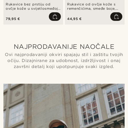
Rukavice bez prstiju od
Rukavice od ovčje kože s
ovčje kože u svijetlosmeđoj
remenčićima, smeđe boje,
boji - za vožnju
kompatibilne sa zaslonom
osjetljivim na dodir
79,95 €
44,95 €
NAJPRODAVANIJE NAOČALE
Ovi najprodavaniji okviri spajaju stil i zaštitu tvojih
očiju. Dizajnirane za udobnost, izdržljivost i onaj
završni detalj koji upotpunjuje svaki izgled.