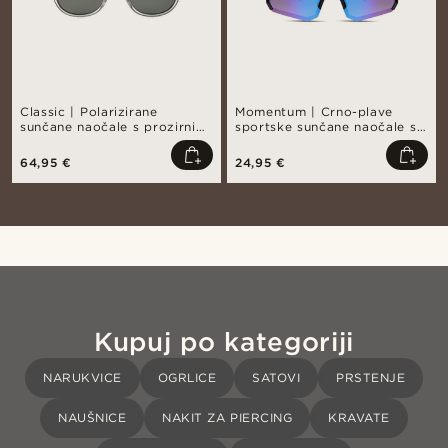
Classic | Polarizirane
Momentum | Crno-plave
sunčane naočale s prozirnim
sportske sunčane naočale s
dimnim efektom
omot okvirom
64,95 €
24,95 €
Kupuj po kategoriji
NARUKVICE
OGRLICE
SATOVI
PRSTENJE
NAUŠNICE
NAKIT ZA PIERCING
KRAVATE