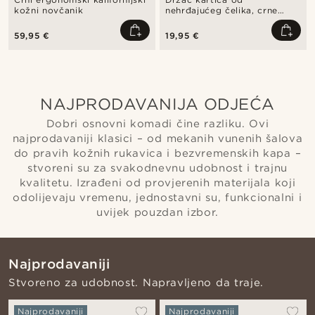
kožni novčanik
nehrđajućeg čelika, crne
boje
59,95 €
19,95 €
NAJPRODAVANIJA ODJEĆA
Dobri osnovni komadi čine razliku. Ovi
najprodavaniji klasici – od mekanih vunenih šalova
do pravih kožnih rukavica i bezvremenskih kapa –
stvoreni su za svakodnevnu udobnost i trajnu
kvalitetu. Izrađeni od provjerenih materijala koji
odolijevaju vremenu, jednostavni su, funkcionalni i
uvijek pouzdan izbor.
Najprodavaniji
Stvoreno za udobnost. Napravljeno da traje.
Najprodavaniji
Najprodavaniji