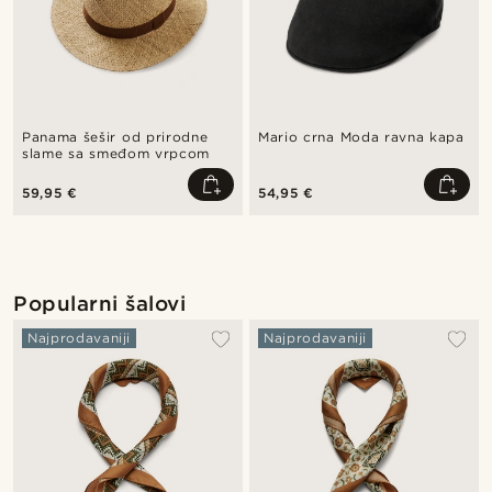
Panama šešir od prirodne
Mario crna Moda ravna kapa
slame sa smeđom vrpcom
59,95 €
54,95 €
Popularni šalovi
Najprodavaniji
Najprodavaniji