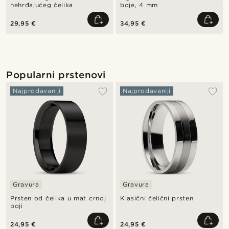
nehrđajućeg čelika
boje, 4 mm
29,95 €
34,95 €
Popularni prstenovi
Najprodavaniji
Najprodavaniji
Gravura
Gravura
Prsten od čelika u mat crnoj
Klasični čelični prsten
boji
24,95 €
24,95 €