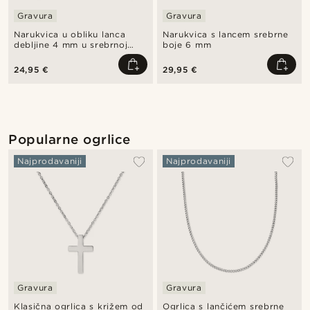
Gravura
Gravura
Narukvica u obliku lanca
Narukvica s lancem srebrne
debljine 4 mm u srebrnoj
boje 6 mm
boji
24,95 €
29,95 €
Popularne ogrlice
Najprodavaniji
Najprodavaniji
Gravura
Gravura
Klasična ogrlica s križem od
Ogrlica s lančićem srebrne