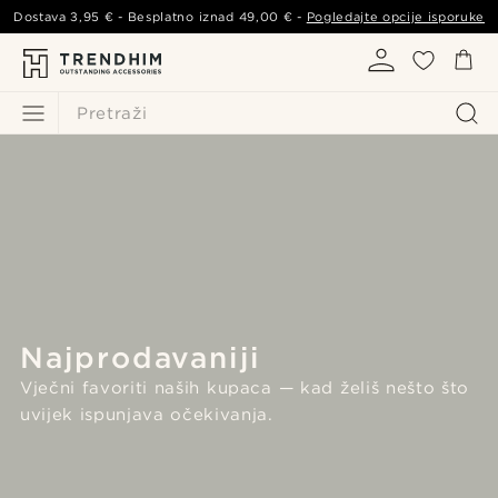
Dostava
3,95 €
- Besplatno iznad
49,00 €
-
Pogledajte opcije isporuke
Pretraži
Najprodavaniji
Vječni favoriti naših kupaca — kad želiš nešto što
uvijek ispunjava očekivanja.