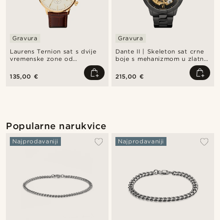
Gravura
Gravura
Laurens Ternion sat s dvije
Dante II | Skeleton sat crne
vremenske zone od
boje s mehanizmom u zlatnoj
nehrđajućeg čelika
boji
135,00 €
215,00 €
Popularne narukvice
Najprodavaniji
Najprodavaniji