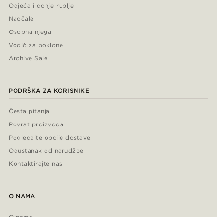
Odjeća i donje rublje
Naočale
Osobna njega
Vodič za poklone
Archive Sale
PODRŠKA ZA KORISNIKE
Česta pitanja
Povrat proizvoda
Pogledajte opcije dostave
Odustanak od narudžbe
Kontaktirajte nas
O NAMA
O nama