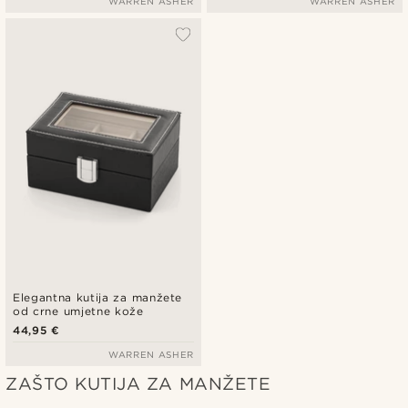
WARREN ASHER
WARREN ASHER
Elegantna kutija za manžete
od crne umjetne kože
44,95 €
WARREN ASHER
ZAŠTO KUTIJA ZA MANŽETE