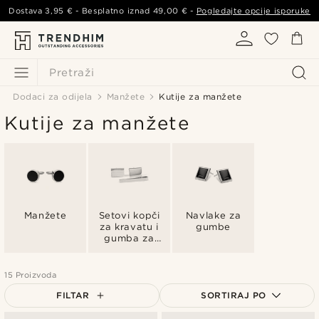
Dostava
3,95 €
- Besplatno iznad
49,00 €
-
Pogledajte opcije isporuke
Pretraži
Dodaci za odijela
Manžete
Kutije za manžete
Kutije za manžete
Manžete
Setovi kopči
Navlake za
za kravatu i
gumbe
gumba za
manžete
15 Proizvoda
FILTAR
SORTIRAJ PO