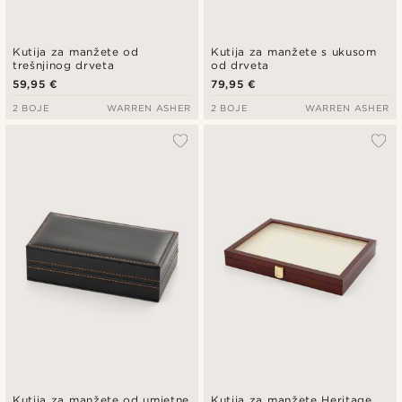
Kutija za manžete od
Kutija za manžete s ukusom
trešnjinog drveta
od drveta
59,95 €
79,95 €
2 BOJE
WARREN ASHER
2 BOJE
WARREN ASHER
Kutija za manžete od umjetne
Kutija za manžete Heritage