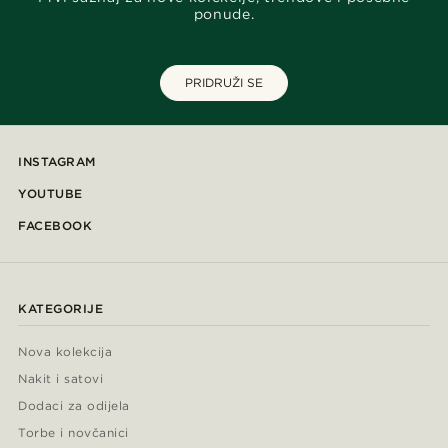
ponude.
PRIDRUŽI SE
INSTAGRAM
YOUTUBE
FACEBOOK
KATEGORIJE
Nova kolekcija
Nakit i satovi
Dodaci za odijela
Torbe i novčanici