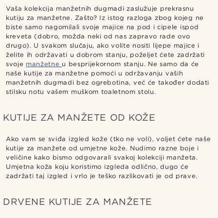
Vaša kolekcija manžetnih dugmadi zaslužuje prekrasnu
kutiju za manžetne. Zašto? Iz istog razloga zbog kojeg ne
biste samo nagomilali svoje majice na pod i cipele ispod
kreveta (dobro, možda neki od nas zapravo rade ovo
drugo). U svakom slučaju, ako volite nositi lijepe majice i
želite ih održavati u dobrom stanju, poželjet ćete zadržati
svoje
manžetne
u besprijekornom stanju. Ne samo da će
naše kutije za manžetne pomoći u održavanju vaših
manžetnih dugmadi bez ogrebotina, već će također dodati
stilsku notu vašem muškom toaletnom stolu.
KUTIJE ZA MANŽETE OD KOŽE
Ako vam se sviđa izgled kože (tko ne voli), voljet ćete naše
kutije za manžete od umjetne kože. Nudimo razne boje i
veličine kako bismo odgovarali svakoj kolekciji manžeta.
Umjetna koža koju koristimo izgleda odlično, dugo će
zadržati taj izgled i vrlo je teško razlikovati je od prave.
DRVENE KUTIJE ZA MANŽETE