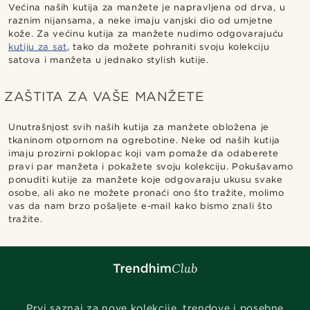
Većina naših kutija za manžete je napravljena od drva, u
raznim nijansama, a neke imaju vanjski dio od umjetne
kože. Za većinu kutija za manžete nudimo odgovarajuću
kutiju za sat
, tako da možete pohraniti svoju kolekciju
satova i manžeta u jednako stylish kutije.
ZAŠTITA ZA VAŠE MANŽETE
Unutrašnjost svih naših kutija za manžete obložena je
tkaninom otpornom na ogrebotine. Neke od naših kutija
imaju prozirni poklopac koji vam pomaže da odaberete
pravi par manžeta i pokažete svoju kolekciju. Pokušavamo
ponuditi kutije za manžete koje odgovaraju ukusu svake
osobe, ali ako ne možete pronaći ono što tražite, molimo
vas da nam brzo pošaljete e-mail kako bismo znali što
tražite.
Prvi saznaj za nove kolekcije, trendove i posebne