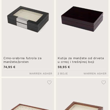
Crno-srebrna futrola za
Kutija za manžete od drveta
manžete/prsten
u crnoj i trešnjinoj boji
74,95 €
59,95 €
WARREN ASHER
2 BOJE
WARREN ASHER