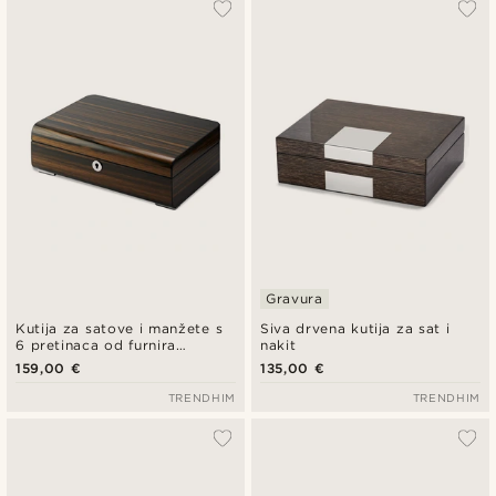
Najpopularnije
Najnovije
Najniža cijena
Najviša cijena
Gravura
Kutija za satove i manžete s
Siva drvena kutija za sat i
6 pretinaca od furnira
nakit
ebanovine
159,00 €
135,00 €
TRENDHIM
TRENDHIM