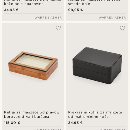
kože boje ebanovine
smeđe boje
34,95 €
99,95 €
WARREN ASHER
WARREN ASHER
Kutija za manžete od plavog
Prekrasna kutija za manžete
borovog drva i baršuna
od mat umjetne kože
115,00 €
34,95 €