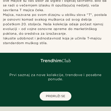
ove majice su vaš izbor za izgled i osjećaj savršeno. Bilo da
se radi o večernjem izlasku ili opuštajućoj nedjelji, vaša
savršena T majica čeka.
Majica, nazvana po svom dizajnu u obliku slova "T", postala
je osnovni komad svakog muškarca od svog debija
početkom 20. stoljeća. Naša kolekcija odaje počast njenoj
evoluciji – od vojne osnovne opreme do marketinškog
poklona, do sredstva za izražavanje.
Iskusite udobnost i jednostavnost koja je učinila T-majicu
standardom muškog stila.
Prvi saznaj za nove kolekcije, trendove i posebne
ponude.
PRIDRUŽI SE