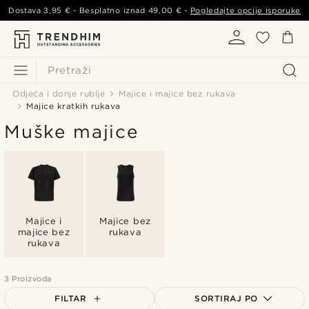
Dostava
3,95 €
- Besplatno iznad
49,00 €
-
Pogledajte opcije isporuke
Pretraži
Odjeća i donje rublje
Majice i majice bez rukava
Majice kratkih rukava
Muške majice
Majice i
Majice bez
majice bez
rukava
rukava
3 Proizvoda
FILTAR
SORTIRAJ PO