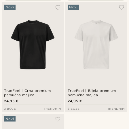
Najpopularnije
Novi
Novi
Najnovije
Najniža cijena
Najviša cijena
TrueFeel | Crna premium
TrueFeel | Bijela premium
pamučna majica
pamučna majica
24,95 €
24,95 €
3 BOJE
TRENDHIM
3 BOJE
TRENDHIM
Novi