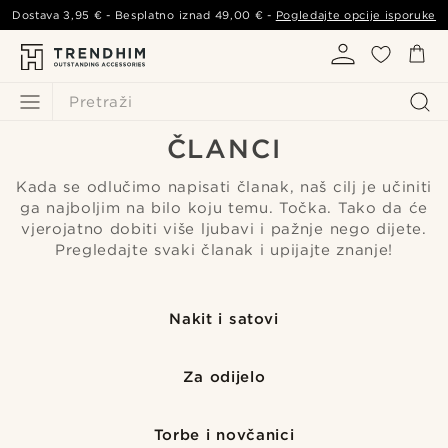
Dostava
3,95 €
- Besplatno iznad
49,00 €
-
Pogledajte opcije isporuke
Pretraži
ČLANCI
Kada se odlučimo napisati članak, naš cilj je učiniti
ga najboljim na bilo koju temu. Točka. Tako da će
vjerojatno dobiti više ljubavi i pažnje nego dijete.
Pregledajte svaki članak i upijajte znanje!
Nakit i satovi
Za odijelo
Torbe i novčanici