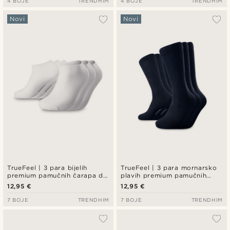
4 BOJE
TRENDHIM
4 BOJE
TRENDHIM
Novi
Novi
TrueFeel | 3 para bijelih
TrueFeel | 3 para mornarsko
premium pamučnih čarapa do
plavih premium pamučnih
gležnja
čarapa iznad gležnja
12,95 €
12,95 €
7 BOJE
TRENDHIM
7 BOJE
TRENDHIM