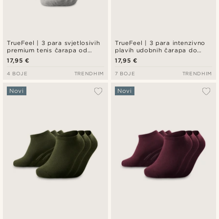
TrueFeel | 3 para svjetlosivih
TrueFeel | 3 para intenzivno
premium tenis čarapa od
plavih udobnih čarapa do
pamuka
gležnja od bambusa
17,95 €
17,95 €
4 BOJE
TRENDHIM
7 BOJE
TRENDHIM
Novi
Novi