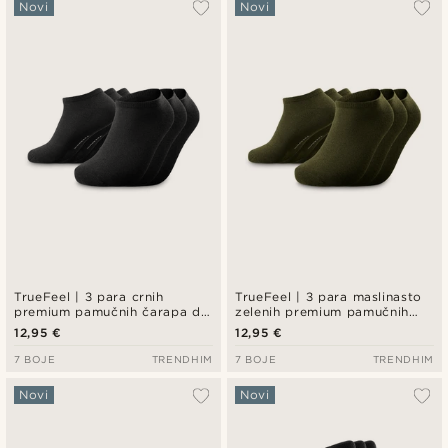
Najpopularnije
Novi
Novi
Najnovije
Najniža cijena
Najviša cijena
TrueFeel | 3 para crnih
TrueFeel | 3 para maslinasto
premium pamučnih čarapa do
zelenih premium pamučnih
gležnja
čarapa do gležnja
12,95 €
12,95 €
7 BOJE
TRENDHIM
7 BOJE
TRENDHIM
Novi
Novi