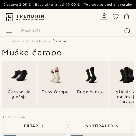
Dostava
3,95 €
- Besplatno iznad
49,00 €
-
Pogledajte opcije isporuke
Pretraži
Odjeća i donje rublje
Čarape
Muške čarape
Čarape do
Crew čarape
Duge čarape
Višestruk
gležnja
pakiranj
čarapa
39 Proizvoda
FILTAR
SORTIRAJ PO