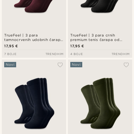
TrueFeel | 3 para
TrueFeel | 3 para crnih
tamnocrvenih udobnih čarapa
premium tenis čarapa od
iznad gležnja od bambusa
pamuka
17,95 €
17,95 €
7 BOJE
TRENDHIM
4 BOJE
TRENDHIM
Novi
Novi