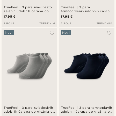
TrueFeel | 3 para maslinasto
TrueFeel | 3 para
zelenih udobnih čarapa do
tamnocrvenih udobnih čarapa
gležnja od bambusa
do gležnja od bambusa
17,95 €
17,95 €
7 BOJE
TRENDHIM
7 BOJE
TRENDHIM
Novi
Novi
TrueFeel | 3 para svjetlosivih
TrueFeel | 3 para tamnoplavih
udobnih čarapa do gležnja od
udobnih čarapa do gležnja od
bambusa
bambusa