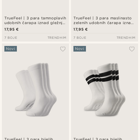
TrueFeel | 3 para tamnoplavih
TrueFeel | 3 para maslinasto
udobnih čarapa iznad gležnja
zelenih udobnih čarapa iznad
od bambusa
gležnja od bambusa
17,95 €
17,95 €
7 BOJE
TRENDHIM
7 BOJE
TRENDHIM
Novi
Novi
TrueFeel | 3 para bijelih
TrueFeel | 3 para bijelih