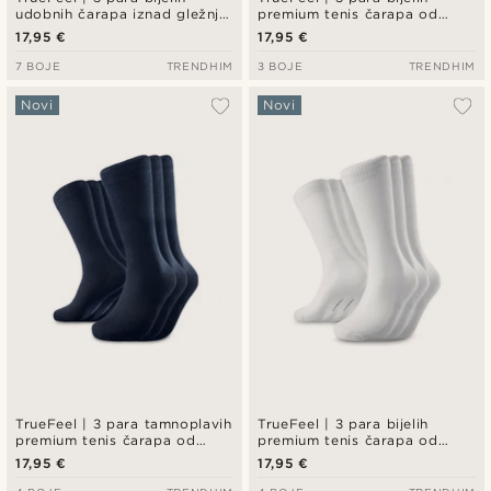
udobnih čarapa iznad gležnja
premium tenis čarapa od
od bambusa
pamuka – crni prugasti detalj
17,95 €
17,95 €
7 BOJE
TRENDHIM
3 BOJE
TRENDHIM
Novi
Novi
TrueFeel | 3 para tamnoplavih
TrueFeel | 3 para bijelih
premium tenis čarapa od
premium tenis čarapa od
pamuka
pamuka
17,95 €
17,95 €