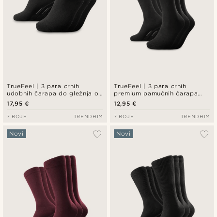
TrueFeel | 3 para crnih
TrueFeel | 3 para crnih
udobnih čarapa do gležnja od
premium pamučnih čarapa
bambusa
iznad gležnja
17,95 €
12,95 €
7 BOJE
TRENDHIM
7 BOJE
TRENDHIM
Novi
Novi