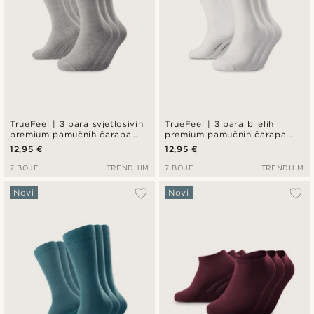
TrueFeel | 3 para svjetlosivih
TrueFeel | 3 para bijelih
premium pamučnih čarapa
premium pamučnih čarapa
iznad gležnja
iznad gležnja
12,95 €
12,95 €
7 BOJE
TRENDHIM
7 BOJE
TRENDHIM
Novi
Novi