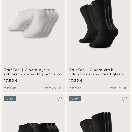
TrueFeel | 3 para bijelih
TrueFeel | 3 para crnih
udobnih čarapa do gležnja od
udobnih čarapa iznad gležnja
bambusa
od bambusa
17,95 €
17,95 €
7 BOJE
TRENDHIM
7 BOJE
TRENDHIM
Novi
Novi