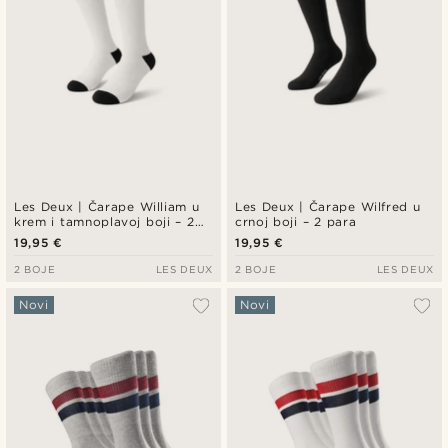
Les Deux | Čarape William u
Les Deux | Čarape Wilfred u
krem i tamnoplavoj boji – 2
crnoj boji – 2 para
para
19,95 €
19,95 €
2 BOJE
LES DEUX
2 BOJE
LES DEUX
Novi
Novi