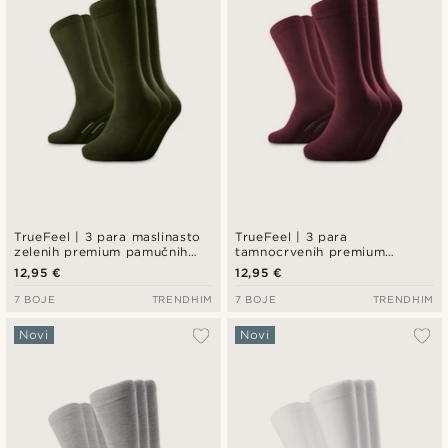
TrueFeel | 3 para maslinasto
TrueFeel | 3 para
zelenih premium pamučnih
tamnocrvenih premium
čarapa iznad gležnja
pamučnih čarapa iznad
12,95 €
12,95 €
gležnja
7 BOJE
TRENDHIM
7 BOJE
TRENDHIM
Novi
Novi