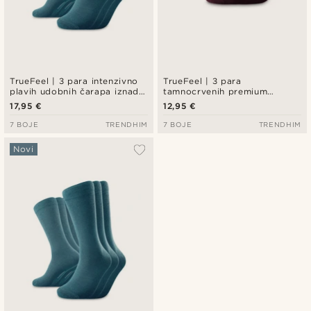
TrueFeel | 3 para intenzivno
TrueFeel | 3 para
plavih udobnih čarapa iznad
tamnocrvenih premium
gležnja od bambusa
pamučnih čarapa do gležnja
17,95 €
12,95 €
7 BOJE
TRENDHIM
7 BOJE
TRENDHIM
Novi