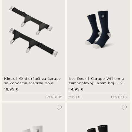
Kleos | Crni držači za čarape
Les Deux | Čarape William u
sa kopčama srebrne boje
tamnoplavoj i krem boji – 2
para
19,95 €
14,95 €
TRENDHIM
2 BOJE
LES DEUX