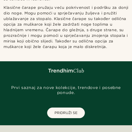
Klasične čarape pružaju veću pokrivenost i podršku za donji
dio noge. Mogu pomoći u sprječavanju žuljeva i pružiti
ublažavanje za stopalo. Klasične čarape su također odlična
opcija za muškarce koji žele zadržati noge toplima u
hladnijem vremenu. Čarape do gležnja, s druge strane, su
prozračnije i mogu pomoći u sprječavanju znojenja stopala i
mirisa koji obično slijedi. Također su odlična opcija za
muškarce koji žele čarapu koja je malo diskretnija.
Prvi saznaj za nove kolekcije, trendove i posebne
ponude.
PRIDRUŽI SE