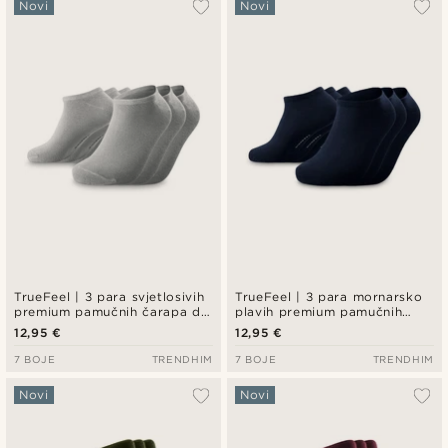
Novi
Novi
TrueFeel | 3 para svjetlosivih
TrueFeel | 3 para mornarsko
premium pamučnih čarapa do
plavih premium pamučnih
gležnja
čarapa do gležnja
12,95 €
12,95 €
7 BOJE
TRENDHIM
7 BOJE
TRENDHIM
Novi
Novi