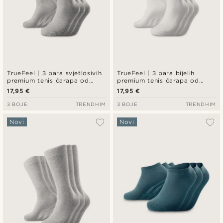
TrueFeel | 3 para svjetlosivih
TrueFeel | 3 para bijelih
premium tenis čarapa od
premium tenis čarapa od
pamuka – crveni i plavi
pamuka – crveni i plavi
17,95 €
17,95 €
prugasti detalj
prugasti detalj
3 BOJE
TRENDHIM
3 BOJE
TRENDHIM
Novi
Novi