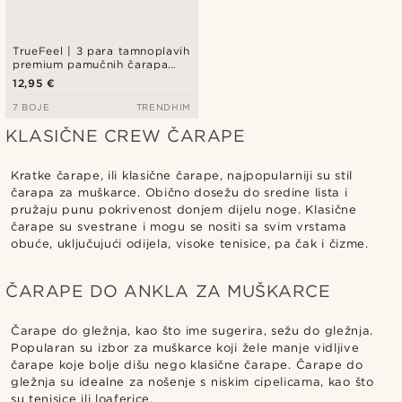
TrueFeel | 3 para tamnoplavih
premium pamučnih čarapa
iznad gležnja
12,95 €
7 BOJE
TRENDHIM
KLASIČNE CREW ČARAPE
Kratke čarape, ili klasične čarape, najpopularniji su stil
čarapa za muškarce. Obično dosežu do sredine lista i
pružaju punu pokrivenost donjem dijelu noge. Klasične
čarape su svestrane i mogu se nositi sa svim vrstama
obuće, uključujući odijela, visoke tenisice, pa čak i čizme.
ČARAPE DO ANKLA ZA MUŠKARCE
Čarape do gležnja, kao što ime sugerira, sežu do gležnja.
Popularan su izbor za muškarce koji žele manje vidljive
čarape koje bolje dišu nego klasične čarape. Čarape do
gležnja su idealne za nošenje s niskim cipelicama, kao što
su tenisice ili loaferice.