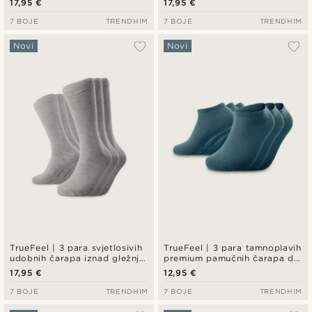
17,95 €
17,95 €
7 BOJE
TRENDHIM
7 BOJE
TRENDHIM
Novi
Novi
TrueFeel | 3 para svjetlosivih
TrueFeel | 3 para tamnoplavih
udobnih čarapa iznad gležnja
premium pamučnih čarapa do
od bambusa
gležnja
17,95 €
12,95 €
7 BOJE
TRENDHIM
7 BOJE
TRENDHIM