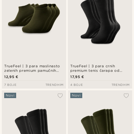
TrueFeel | 3 para maslinasto
TrueFeel | 3 para crnih
zelenih premium pamučnih
premium tenis čarapa od
čarapa do gležnja
pamuka
12,95 €
17,95 €
7 BOJE
TRENDHIM
4 BOJE
TRENDHIM
Novi
Novi