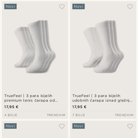
Novi
Novi
TrueFeel | 3 para bijelih
TrueFeel | 3 para bijelih
premium tenis čarapa od
udobnih čarapa iznad gležnja
pamuka
od bambusa
17,95 €
17,95 €
4 BOJE
TRENDHIM
7 BOJE
TRENDHIM
Novi
Novi