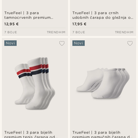
TrueFeel | 3 para
TrueFeel | 3 para crnih
tamnocrvenih premium
udobnih čarapa do gležnja od
pamučnih čarapa iznad
bambusa
12,95 €
17,95 €
gležnja
7 BOJE
TRENDHIM
7 BOJE
TRENDHIM
Novi
Novi
TrueFeel | 3 para bijelih
TrueFeel | 3 para bijelih
premium tenis čarapa od
premium pamučnih čarapa do