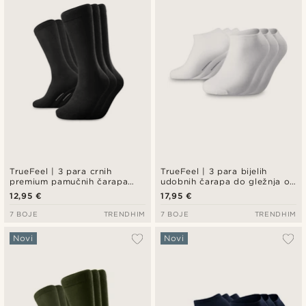
TrueFeel | 3 para crnih
TrueFeel | 3 para bijelih
premium pamučnih čarapa
udobnih čarapa do gležnja od
iznad gležnja
bambusa
12,95 €
17,95 €
7 BOJE
TRENDHIM
7 BOJE
TRENDHIM
Novi
Novi