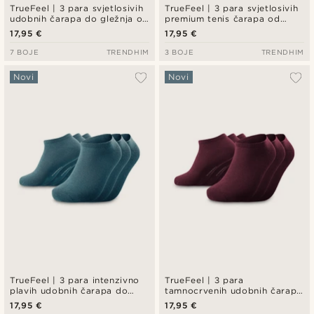
TrueFeel | 3 para svjetlosivih
TrueFeel | 3 para svjetlosivih
udobnih čarapa do gležnja od
premium tenis čarapa od
bambusa
pamuka – crveni i plavi
17,95 €
17,95 €
prugasti detalj
7 BOJE
TRENDHIM
3 BOJE
TRENDHIM
Novi
Novi
TrueFeel | 3 para intenzivno
TrueFeel | 3 para
plavih udobnih čarapa do
tamnocrvenih udobnih čarapa
gležnja od bambusa
do gležnja od bambusa
17,95 €
17,95 €