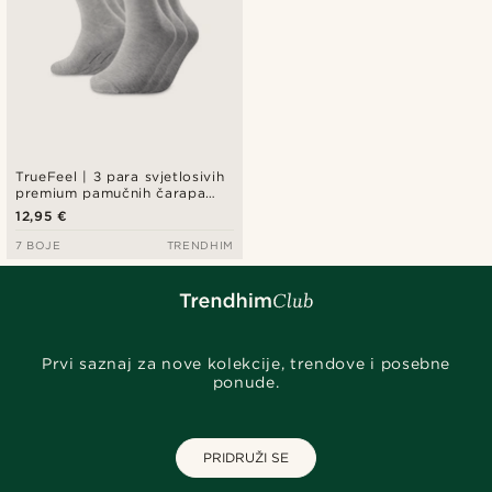
TrueFeel | 3 para svjetlosivih
premium pamučnih čarapa
iznad gležnja
12,95 €
7 BOJE
TRENDHIM
Prvi saznaj za nove kolekcije, trendove i posebne
ponude.
PRIDRUŽI SE