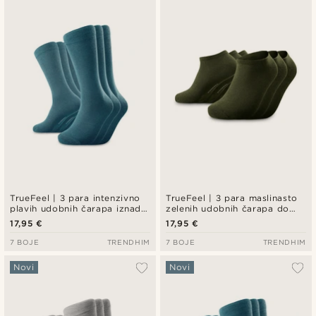
TrueFeel | 3 para intenzivno
TrueFeel | 3 para maslinasto
plavih udobnih čarapa iznad
zelenih udobnih čarapa do
gležnja od bambusa
gležnja od bambusa
17,95 €
17,95 €
7 BOJE
TRENDHIM
7 BOJE
TRENDHIM
Novi
Novi