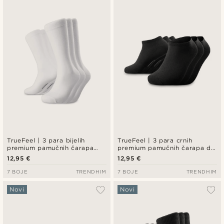
Najnovije
Najniža cijena
Najviša cijena
TrueFeel | 3 para bijelih
TrueFeel | 3 para crnih
premium pamučnih čarapa
premium pamučnih čarapa do
iznad gležnja
gležnja
12,95 €
12,95 €
7 BOJE
TRENDHIM
7 BOJE
TRENDHIM
Novi
Novi