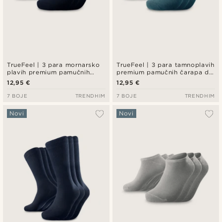
TrueFeel | 3 para mornarsko
TrueFeel | 3 para tamnoplavih
plavih premium pamučnih
premium pamučnih čarapa do
čarapa do gležnja
gležnja
12,95 €
12,95 €
7 BOJE
TRENDHIM
7 BOJE
TRENDHIM
Novi
Novi