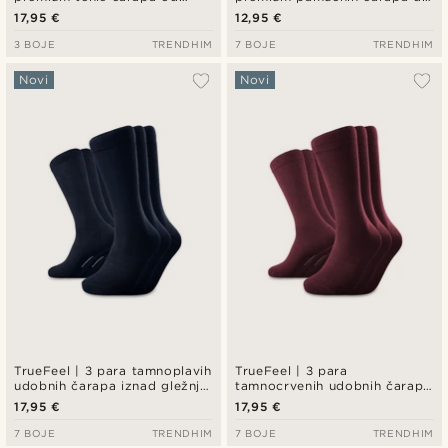
pamuka – crveni i plavi
gležnja
17,95 €
12,95 €
prugasti detalj
3 BOJE
TRENDHIM
7 BOJE
TRENDHIM
Novi
Novi
TrueFeel | 3 para tamnoplavih
TrueFeel | 3 para
udobnih čarapa iznad gležnja
tamnocrvenih udobnih čarapa
od bambusa
iznad gležnja od bambusa
17,95 €
17,95 €
7 BOJE
TRENDHIM
7 BOJE
TRENDHIM