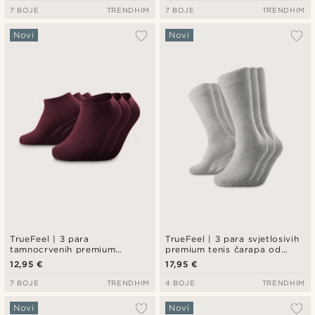
7 BOJE
TRENDHIM
7 BOJE
TRENDHIM
Novi
Novi
TrueFeel | 3 para
TrueFeel | 3 para svjetlosivih
tamnocrvenih premium
premium tenis čarapa od
pamučnih čarapa do gležnja
pamuka
12,95 €
17,95 €
7 BOJE
TRENDHIM
4 BOJE
TRENDHIM
Novi
Novi