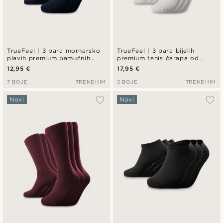
TrueFeel | 3 para mornarsko
TrueFeel | 3 para bijelih
plavih premium pamučnih
premium tenis čarapa od
čarapa iznad gležnja
pamuka – crni prugasti detalj
12,95 €
17,95 €
7 BOJE
TRENDHIM
3 BOJE
TRENDHIM
Novi
Novi