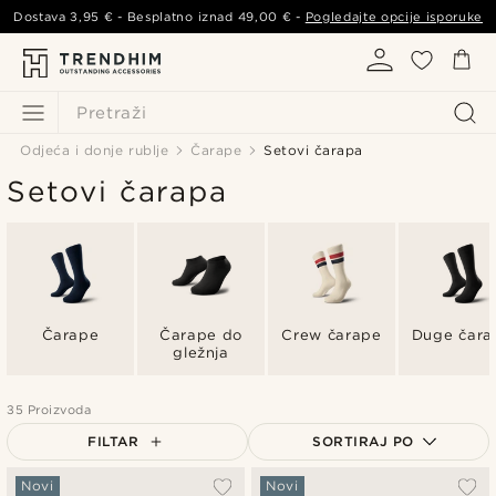
Dostava
3,95 €
- Besplatno iznad
49,00 €
-
Pogledajte opcije isporuke
Pretraži
Odjeća i donje rublje
Čarape
Setovi čarapa
Setovi čarapa
Čarape
Čarape do
Crew čarape
Duge čara
gležnja
35 Proizvoda
FILTAR
SORTIRAJ PO
Najpopularnije
Novi
Novi