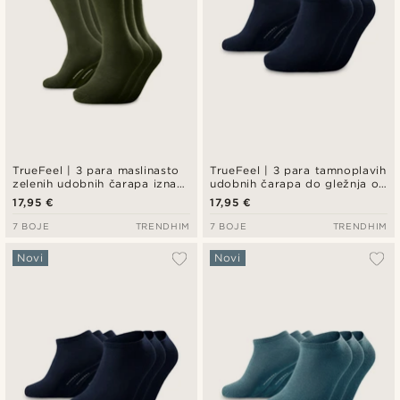
TrueFeel | 3 para maslinasto
TrueFeel | 3 para tamnoplavih
zelenih udobnih čarapa iznad
udobnih čarapa do gležnja od
gležnja od bambusa
bambusa
17,95 €
17,95 €
7 BOJE
TRENDHIM
7 BOJE
TRENDHIM
Novi
Novi