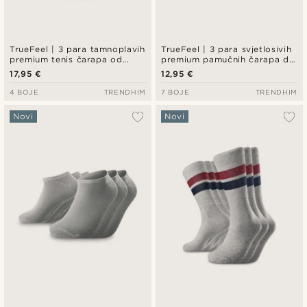
TrueFeel | 3 para tamnoplavih
TrueFeel | 3 para svjetlosivih
premium tenis čarapa od
premium pamučnih čarapa do
pamuka
gležnja
17,95 €
12,95 €
4 BOJE
TRENDHIM
7 BOJE
TRENDHIM
Novi
Novi