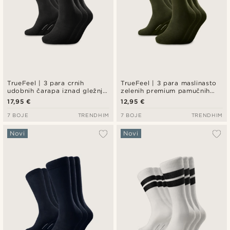
TrueFeel | 3 para crnih
TrueFeel | 3 para maslinasto
udobnih čarapa iznad gležnja
zelenih premium pamučnih
od bambusa
čarapa iznad gležnja
17,95 €
12,95 €
7 BOJE
TRENDHIM
7 BOJE
TRENDHIM
Novi
Novi