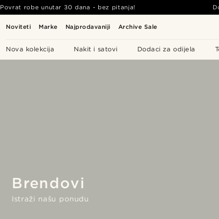
Povrat robe unutar 30 dana - bez pitanja!
D
Noviteti
Marke
Najprodavaniji
Archive Sale
Nova kolekcija
Nakit i satovi
Dodaci za odijela
T
Brendovi
Istraži našu ponudu