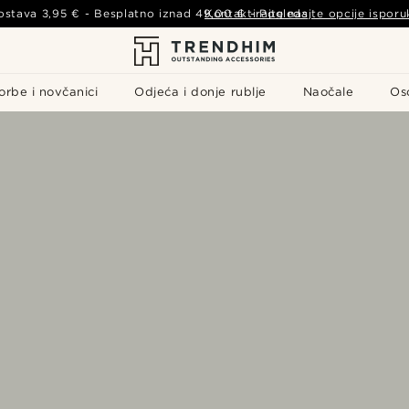
ostava
3,95 €
- Besplatno iznad
49,00 €
Kontaktirajte nas
-
Pogledajte opcije isporu
orbe i novčanici
Odjeća i donje rublje
Naočale
Os