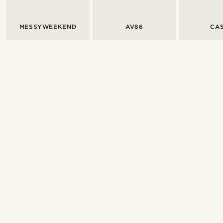
MESSYWEEKEND
AV86
CA