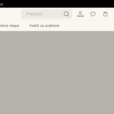
ke
Pretraži
obna njega
Vodič za poklone