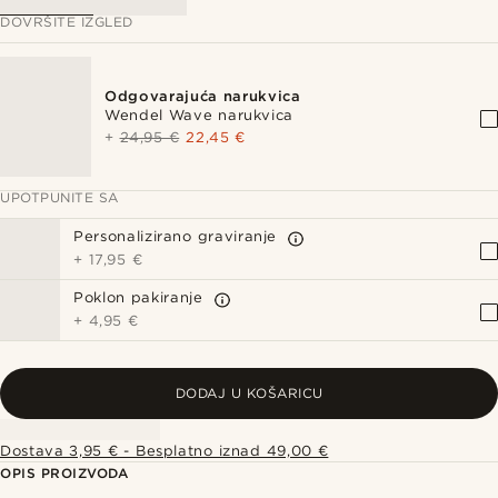
DOVRŠITE IZGLED
Odgovarajuća narukvica
Wendel Wave narukvica
+
24,95 €
22,45 €
UPOTPUNITE SA
Personalizirano graviranje
+
17,95 €
Poklon pakiranje
+
4,95 €
DODAJ U KOŠARICU
Dostava 3,95 € - Besplatno iznad 49,00 €
OPIS PROIZVODA