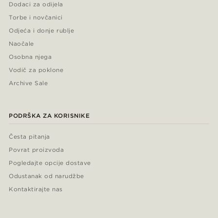
Dodaci za odijela
Torbe i novčanici
Odjeća i donje rublje
Naočale
Osobna njega
Vodič za poklone
Archive Sale
PODRŠKA ZA KORISNIKE
Česta pitanja
Povrat proizvoda
Pogledajte opcije dostave
Odustanak od narudžbe
Kontaktirajte nas