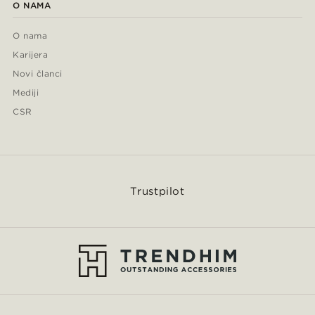
O NAMA
O nama
Karijera
Novi članci
Mediji
CSR
Trustpilot