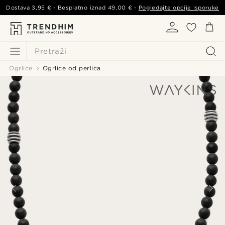
Dostava
3,95 €
- Besplatno iznad
49,00 €
-
Pogledajte opcije isporuke
Pretraži
Ogrlice
Ogrlice od perlica