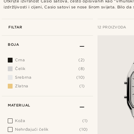
Otkrijte izvrsnost Casio satova, često opisivanih kao "vrhuns
izdržljivosti i cijeni, Casio satovi se nose širom svijeta. Bi
FILTAR
12 PROIZVODA
BOJA
Crna
(2)
Čelik
(8)
Srebrna
(10)
Zlatna
(1)
MATERIJAL
Koža
(1)
Nehrđajući čelik
(10)