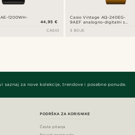
a AE-1200WH-
Casio Vintage AQ-240EG-
44,95 €
9AEF analogno-digitalni sat
od smole u zlatnoj boji
CASIO
3 BOJE
vi saznaj za nove kolekcije, trendove i posebne ponude.
PODRŠKA ZA KORISNIKE
Česta pitanja
Povrat proizvoda