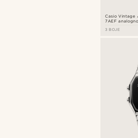
Casio Vintage
7AEF analogno-
u srebrnoj boji
3 BOJE