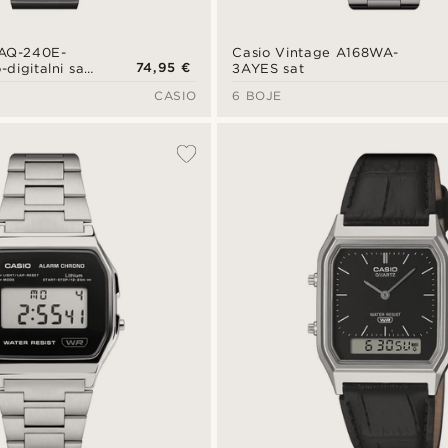
 AQ-240E-
Casio Vintage A168WA-
74,95 €
digitalni sat
3AYES sat
 od smole
CASIO
6 BOJE