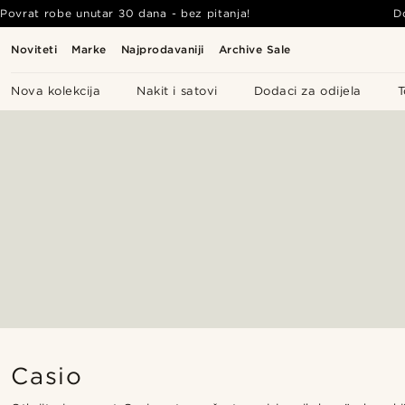
Povrat robe unutar 30 dana - bez pitanja!
D
Noviteti
Marke
Najprodavaniji
Archive Sale
Nova kolekcija
Nakit i satovi
Dodaci za odijela
T
Casio