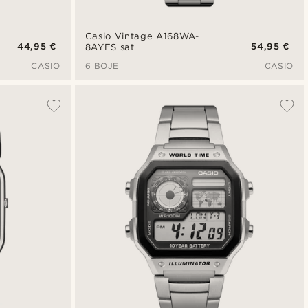
Casio Vintage A168WA-
44,95 €
54,95 €
8AYES sat
CASIO
6 BOJE
CASIO