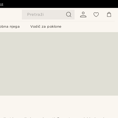
ke
Pretraži
obna njega
Vodič za poklone