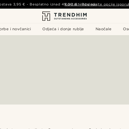
ostava
3,95 €
- Besplatno iznad
49,00 €
Kontaktirajte nas
-
Pogledajte opcije isporu
orbe i novčanici
Odjeća i donje rublje
Naočale
Os