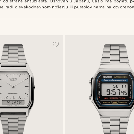
ki" od strane entuzijasta. Osnovan u Japanu, Casio ima bogatu po
lo da se radi o svakodnevnom nošenju ili pustolovinama na otvoren