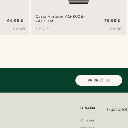
Casio Vintage AQ-800E-
94,95 €
79,95 €
7AEF sat
CASIO
2 BOJE
CASIO
PRIDRUŽI SE
O NAMA
Trustpilot
O nama
Karijera