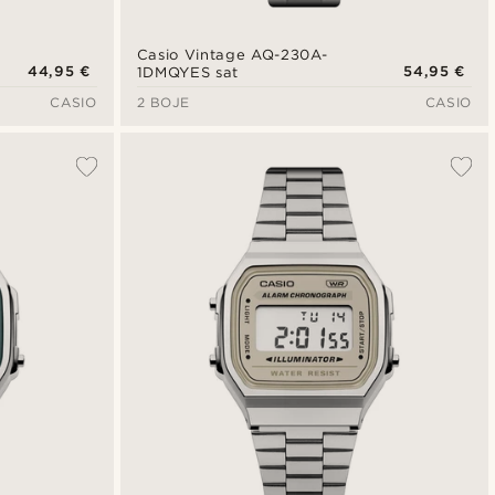
Casio Vintage AQ-230A-
44,95 €
54,95 €
1DMQYES sat
CASIO
2 BOJE
CASIO