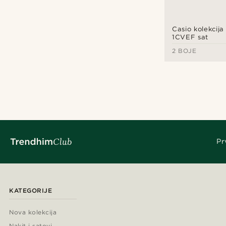
Casio kolekcij
1CVEF sat
2 BOJE
Pr
KATEGORIJE
Nova kolekcija
Nakit i satovi