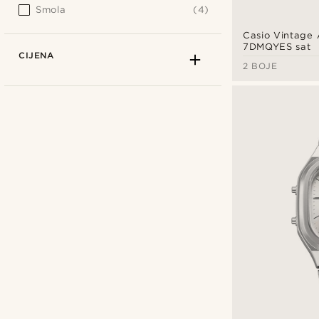
Smola
(4)
Casio Vintage
7DMQYES sat
CIJENA
2 BOJE