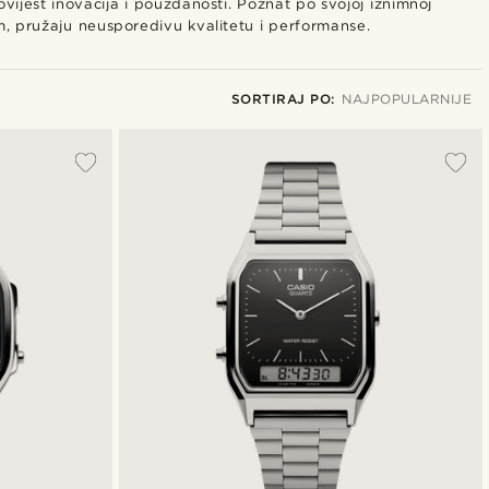
vijest inovacija i pouzdanosti. Poznat po svojoj iznimnoj
om, pružaju neusporedivu kvalitetu i performanse.
SORTIRAJ PO:
NAJPOPULARNIJE
Najpopularnije
Najnovije
Najniža cijena
Najviša cijena