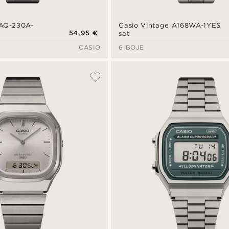
 AQ-230A-
Casio Vintage A168WA-1YES
54,95 €
sat
CASIO
6 BOJE