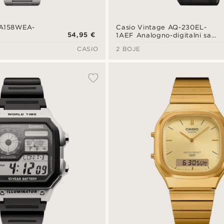
 A158WEA-
Casio Vintage AQ-230EL-
54,95 €
1AEF Analogno-digitalni sat
u srebrnoj boji od smole i
CASIO
2 BOJE
kože