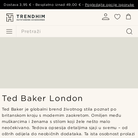
Dostava
3,95 €
- Besplatno iznad
49,00 €
-
Pogledajte opcije isporuke
Pretraži
Ted Baker London
Ted Baker je globalni brend životnog stila poznat po
britanskom kroju s modernim zaokretom. Omiljen među
muškarcima i ženama s stilom koji žele nešto malo
neočekivano. Tedova opsesija detaljima sjaji u svemu – od
oštrih odijela do neobičnih dodataka. Ta ista osobnost prolazi