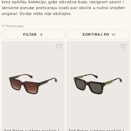
kroz optičku kolekciju, gdje odvažne boje, razigrani uzorci i
skrivene poruke pretvaraju svaki par okvira u ručno izrađen
original. Ovdje ništa nije običajno.
17 Proizvoda
FILTAR
SORTIRAJ PO
Najpopularnije
Najnovije
Najniža cijena
Najviša cijena
Ted Baker sunčane naočale |
Ted Baker sunčane naočale |