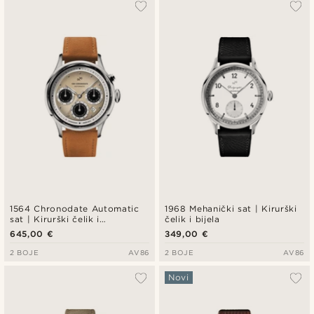
1564 Chronodate Automatic
1968 Mehanički sat | Kirurški
sat | Kirurški čelik i
čelik i bijela
prljavobijela boja
645,00 €
349,00 €
2 BOJE
AV86
2 BOJE
AV86
Novi