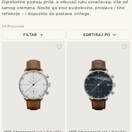
Ogrebotine postaju priče, a otkucaji ruku označavaju više od
samog vremena. Nosite ga kroz pustolovine, proslave i tihe
refleksije – i dopustite da postane vintage.
26 Proizvoda
FILTAR
SORTIRAJ PO
Najpopularnije
Najnovije
Najniža cijena
Najviša cijena
1815 Chronograf sat | Kirurški
1815 Chronograf sat | Kirurški