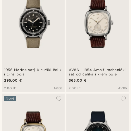
1956 Marine sat| Kirurški čelik
AV86 | 1954 Amalfi mehanički
i crna boja
sat od čelika i krem boje
295,00 €
365,00 €
2 BOJE
AV86
2 BOJE
AV86
Novi