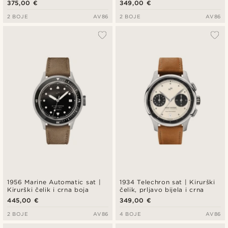
375,00 €
349,00 €
2 BOJE
AV86
2 BOJE
AV86
1956 Marine Automatic sat |
1934 Telechron sat | Kirurški
Kirurški čelik i crna boja
čelik, prljavo bijela i crna
445,00 €
349,00 €
2 BOJE
AV86
4 BOJE
AV86