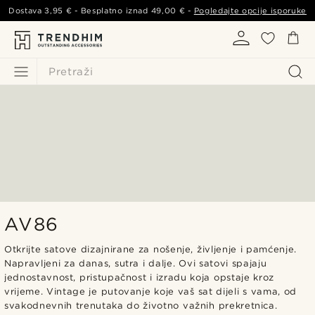
Dostava
3,95 €
- Besplatno iznad
49,00 €
-
Pogledajte opcije isporuke
Pretraži
AV86
Otkrijte satove dizajnirane za nošenje, življenje i pamćenje.
Napravljeni za danas, sutra i dalje. Ovi satovi spajaju
jednostavnost, pristupačnost i izradu koja opstaje kroz
vrijeme. Vintage je putovanje koje vaš sat dijeli s vama, od
svakodnevnih trenutaka do životno važnih prekretnica.