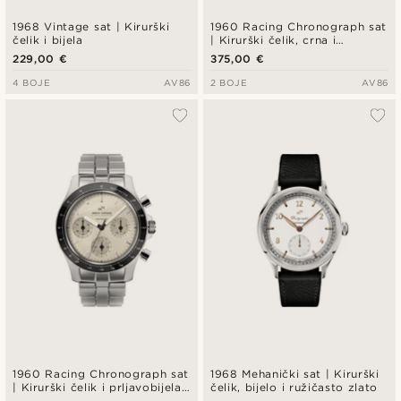
1968 Vintage sat | Kirurški
1960 Racing Chronograph sat
čelik i bijela
| Kirurški čelik, crna i
prljavobijela
229,00 €
375,00 €
4 BOJE
AV86
2 BOJE
AV86
1960 Racing Chronograph sat
1968 Mehanički sat | Kirurški
| Kirurški čelik i prljavobijela
čelik, bijelo i ružičasto zlato
boja