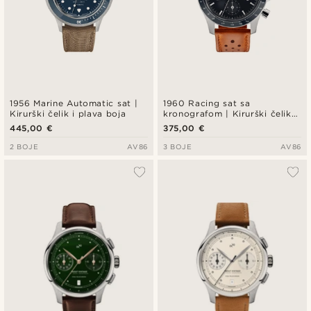
1956 Marine Automatic sat |
1960 Racing sat sa
Kirurški čelik i plava boja
kronografom | Kirurški čelik i
ponoćno plava
445,00 €
375,00 €
2 BOJE
AV86
3 BOJE
AV86