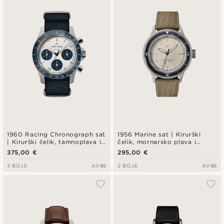
1960 Racing Chronograph sat
1956 Marine sat | Kirurški
| Kirurški čelik, tamnoplava i
čelik, mornarsko plava i
bijela
prljavo bijela
375,00 €
295,00 €
3 BOJE
AV86
2 BOJE
AV86