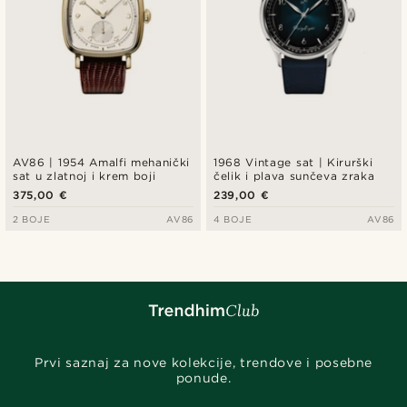
AV86 | 1954 Amalfi mehanički
1968 Vintage sat | Kirurški
sat u zlatnoj i krem boji
čelik i plava sunčeva zraka
375,00 €
239,00 €
2 BOJE
AV86
4 BOJE
AV86
Prvi saznaj za nove kolekcije, trendove i posebne
ponude.