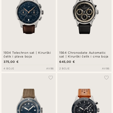
1934 Telechron sat | Kirurški
1564 Chronodate Automatic
čelik i plava boja
sat | Kirurški čelik i crna boja
375,00 €
645,00 €
4 BOJE
AV86
2 BOJE
AV86