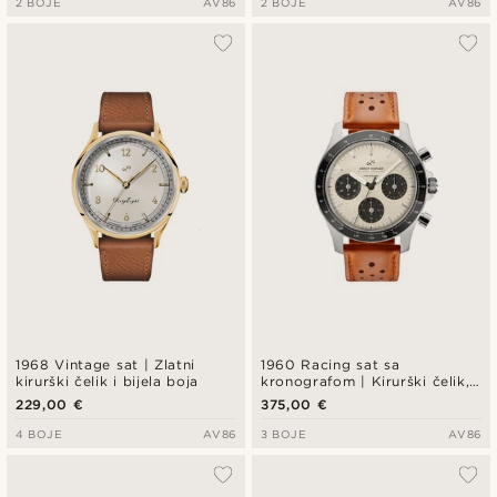
2 BOJE
AV86
2 BOJE
AV86
1968 Vintage sat | Zlatni
1960 Racing sat sa
kirurški čelik i bijela boja
kronografom | Kirurški čelik,
prljavobijela i crna boja
229,00 €
375,00 €
4 BOJE
AV86
3 BOJE
AV86