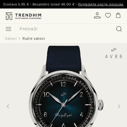
Dostava
3,95 €
- Besplatno iznad
49,00 €
-
Pogledajte opcije isporuke
Pretraži
Satovi
Ručni satovi