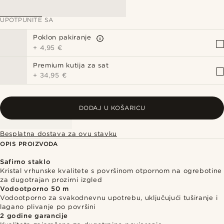
UPOTPUNITE SA
Poklon pakiranje
+
4,95 €
Premium kutija za sat
+
34,95 €
DODAJ U KOŠARICU
Besplatna dostava za ovu stavku
OPIS PROIZVODA
Safirno staklo
Kristal vrhunske kvalitete s površinom otpornom na ogrebotine
za dugotrajan prozirni izgled
Vodootporno 50 m
Vodootporno za svakodnevnu upotrebu, uključujući tuširanje i
lagano plivanje po površini
2 godine garancije