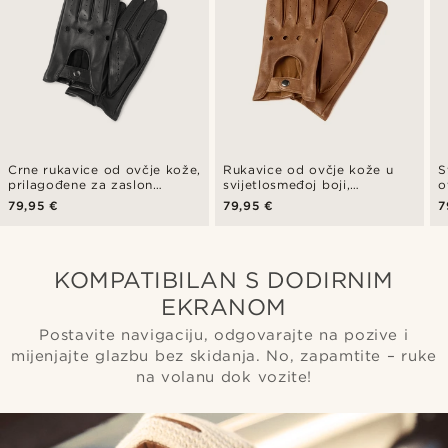
Crne rukavice od ovčje kože,
Rukavice od ovčje kože u
S
prilagođene za zaslon
svijetlosmeđoj boji,
o
osjetljiv na dodir - za vožnju
prilagođene za zaslon
z
79,95 €
79,95 €
7
osjetljiv na dodir - za vožnju
v
KOMPATIBILAN S DODIRNIM
EKRANOM
Postavite navigaciju, odgovarajte na pozive i
mijenjajte glazbu bez skidanja. No, zapamtite – ruke
na volanu dok vozite!