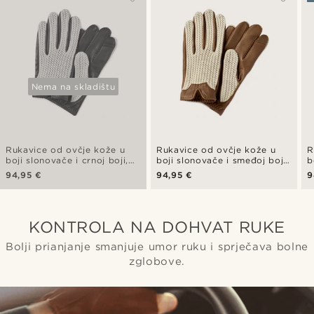
Nema na skladištu
Rukavice od ovčje kože u
Rukavice od ovčje kože u
R
boji slonovače i crnoj boji,
boji slonovače i smeđoj boji,
b
prilagođene za zaslon
prilagođene za zaslon
s
94,95 €
94,95 €
9
osjetljiv na dodir
osjetljiv na dodir
p
o
KONTROLA NA DOHVAT RUKE
Bolji prianjanje smanjuje umor ruku i sprječava bolne
zglobove.