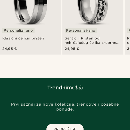
Personalizirano
Personalizirano
Klasični čelični prsten
Sentio | Prsten od
P
nehrđajućeg čelika srebrne
o
boje s uzorkom lanca
b
24,95 €
24,95 €
3
Prvi saznaj za nove kolekcije, trendove i posebne
ponude.
PRIDRUŽI SE