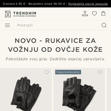
Dostava
3,95 €
- Besplatno iznad
49,00 €
-
Pogledajte opcije isporuke
Pretraži
NOVO - RUKAVICE ZA
VOŽNJU OD OVČJE KOŽE
Poboljšajte svoj grip. Zadržite osjećaj upravljača.
Najprodavaniji