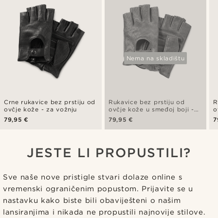
Nema na skladištu
Crne rukavice bez prstiju od
Rukavice bez prstiju od
R
ovčje kože - za vožnju
ovčje kože u smeđoj boji -
o
za vožnju
b
79,95 €
79,95 €
7
JESTE LI PROPUSTILI?
Sve naše nove pristigle stvari dolaze online s
vremenski ograničenim popustom. Prijavite se u
nastavku kako biste bili obaviješteni o našim
lansiranjima i nikada ne propustili najnovije stilove.