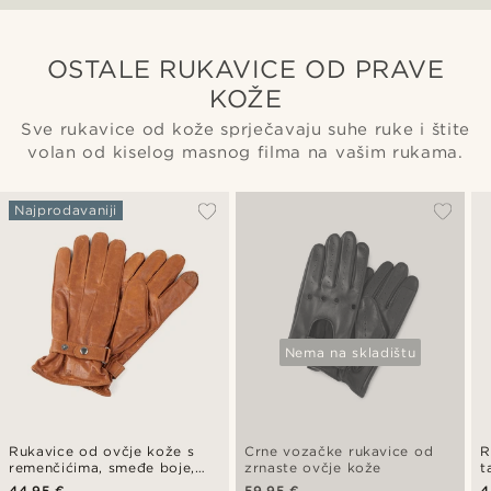
OSTALE RUKAVICE OD PRAVE
KOŽE
Sve rukavice od kože sprječavaju suhe ruke i štite
volan od kiselog masnog filma na vašim rukama.
Najprodavaniji
Nema na skladištu
Rukavice od ovčje kože s
Crne vozačke rukavice od
R
remenčićima, smeđe boje,
zrnaste ovčje kože
t
kompatibilne sa zaslonom
k
44,95 €
59,95 €
4