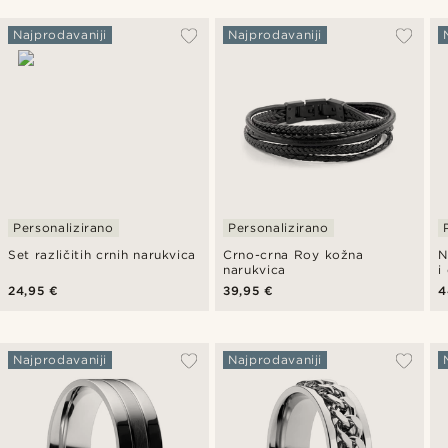
Najprodavaniji
Najprodavaniji
Personalizirano
Personalizirano
Set različitih crnih narukvica
Crno-crna Roy kožna
N
narukvica
i
t
24,95 €
39,95 €
4
Najprodavaniji
Najprodavaniji