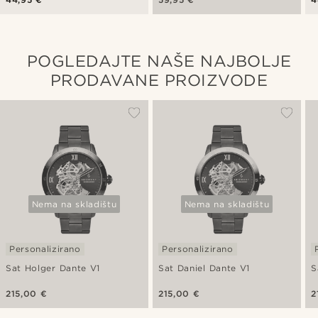
osjetljivim na dodir
o
POGLEDAJTE NAŠE NAJBOLJE
PRODAVANE PROIZVODE
Nema na skladištu
Nema na skladištu
Personalizirano
Personalizirano
Sat Holger Dante V1
Sat Daniel Dante V1
S
215,00 €
215,00 €
2