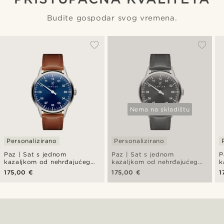
Budite gospodar svog vremena.
Nema na skladištu
Personalizirano
Personalizirano
Paz | Sat s jednom
Paz | Sat s jednom
P
kazaljkom od nehrđajućeg
kazaljkom od nehrđajućeg
k
čelika u plavoj boji
čelika u crnoj boji
č
175,00 €
175,00 €
1