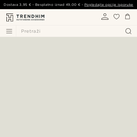
Dostava
3,95 €
- Besplatno iznad
49,00 €
-
Pogledajte opcije isporuke
Pretraži