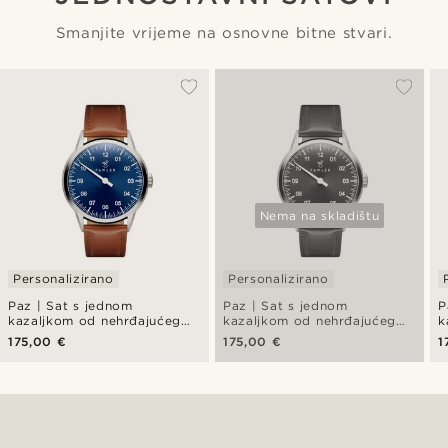
Smanjite vrijeme na osnovne bitne stvari.
Nema na skladištu
Personalizirano
Personalizirano
Paz | Sat s jednom
Paz | Sat s jednom
P
kazaljkom od nehrđajućeg
kazaljkom od nehrđajućeg
k
čelika u plavoj boji
čelika u crnoj boji
č
175,00 €
175,00 €
1