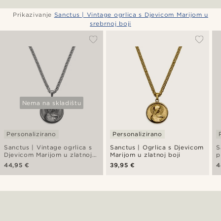
Prikazivanje
Sanctus | Vintage ogrlica s Djevicom Marijom u
srebrnoj boji
Nema na skladištu
Personalizirano
Personalizirano
Sanctus | Vintage ogrlica s
Sanctus | Ogrlica s Djevicom
S
Djevicom Marijom u zlatnoj
Marijom u zlatnoj boji
p
boji
M
44,95 €
39,95 €
4