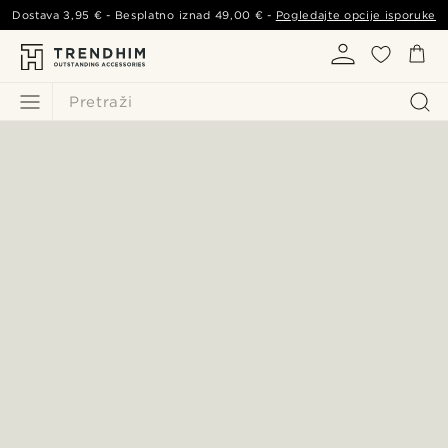
Dostava
3,95 €
- Besplatno iznad
49,00 €
-
Pogledajte opcije isporuke
Pretraži