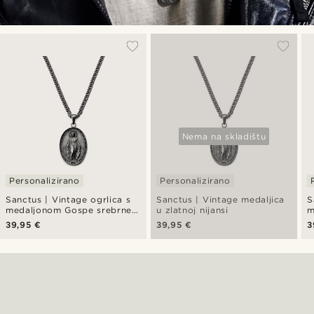
Nema na skladištu
Personalizirano
Personalizirano
Sanctus | Vintage ogrlica s
Sanctus | Vintage medaljica
S
medaljonom Gospe srebrne
u zlatnoj nijansi
m
boje
b
39,95 €
39,95 €
3