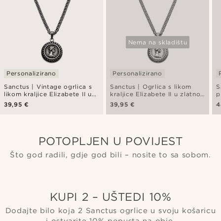
Nema na skladištu
Personalizirano
Personalizirano
Sanctus | Vintage ogrlica s
Sanctus | Ogrlica s likom
S
likom kraljice Elizabete II u
kraljice Elizabete II u zlatnoj
p
srebrnoj boji
boji
M
39,95 €
39,95 €
4
POTOPLJEN U POVIJEST
Što god radili, gdje god bili – nosite to sa sobom.
KUPI 2 – UŠTEDI 10%
Dodajte bilo koja 2 Sanctus ogrlice u svoju košaricu