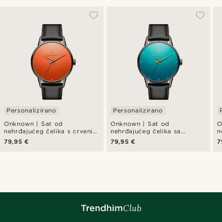
Personalizirano
Personalizirano
Onknown | Sat od
Onknown | Sat od
O
nehrđajućeg čelika s crvenim
nehrđajućeg čelika sa
n
staklom
zelenim staklom
79,95 €
79,95 €
7