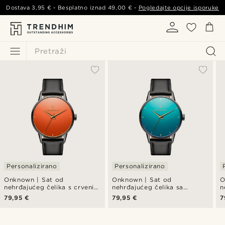
Dostava
3,95 €
- Besplatno iznad
49,00 €
-
Pogledajte opcije isporuke
Pretraži
Personalizirano
Personalizirano
Onknown | Sat od
Onknown | Sat od
O
nehrđajućeg čelika s crvenim
nehrđajućeg čelika sa
n
staklom
zelenim staklom
79,95 €
79,95 €
7