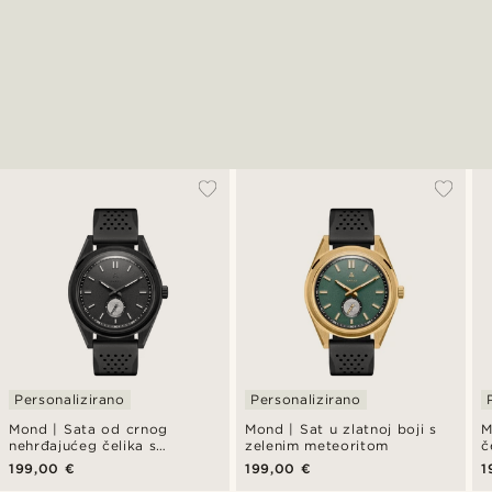
Personalizirano
Personalizirano
Mond | Sata od crnog
Mond | Sat u zlatnoj boji s
M
nehrđajućeg čelika s
zelenim meteoritom
č
meteoritom - ograničeno
p
199,00 €
199,00 €
1
izdanje