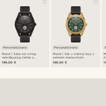
Personalizirano
Personalizirano
Mond | Sata od crnog
Mond | Sat u zlatnoj boji s
M
nehrđajućeg čelika s
zelenim meteoritom
č
meteoritom - ograničeno
p
199,00 €
199,00 €
1
izdanje