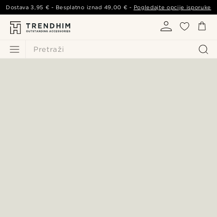
Dostava
3,95 €
- Besplatno iznad
49,00 €
-
Pogledajte opcije isporuke
Pretraži