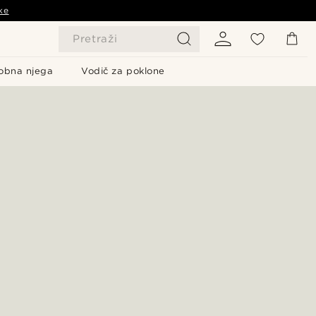
ke
Pretraži
obna njega
Vodič za poklone