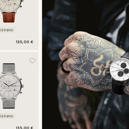
izirano
|
135,00 €
kim
om
oj
oji
ućeg
izirano
|
135,00 €