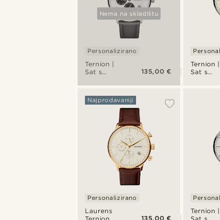
Nema na skladištu
Personalizirano
Personal
Ternion |
Ternion 
135,00 €
Sat s
Sat s
dvostrukim
dvostru
vremenom
vremen
u crnoj i
u srebrn
Najprodavaniji
bijeloj boji
i krem b
od
od
nehrđajućeg
nehrđaj
čelika
čelika
Personalizirano
Personal
Laurens
Ternion 
135,00 €
Ternion
Sat s