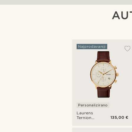
AU
Najprodavaniji
Personalizirano
Laurens
135,00 €
Ternion
sat s dvije
vremenske
zone od