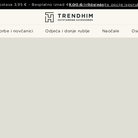
ostava
3,95 €
- Besplatno iznad
49,00 €
Kontaktirajte nas
-
Pogledajte opcije isporu
orbe i novčanici
Odjeća i donje rublje
Naočale
Os