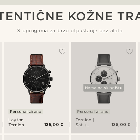
TENTIČNE KOŽNE TR
S oprugama za brzo otpuštanje bez alata
Nema na skladištu
Personalizirano
Personalizirano
Layton
Ternion |
135,00 €
135,00 €
Ternion
Sat s
sat s dvije
dvostrukim
vremenske
vremenom
zone od
u crnoj i