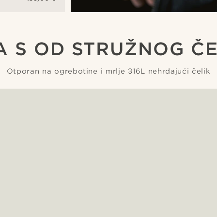
kim
om
oj
A S OD STRUŽNOG ČE
ućeg
Otporan na ogrebotine i mrlje 316L nehrđajući čelik