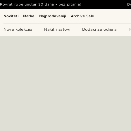
Povrat robe unutar 30 dana - bez pitanja!
D
Noviteti
Marke
Najprodavaniji
Archive Sale
Nova kolekcija
Nakit i satovi
Dodaci za odijela
T