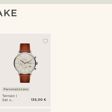
AKE
Personalizirano
Ternion |
135,00 €
Sat s
dvostrukim
vremenom
u srebrnoj