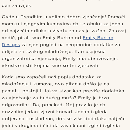
dan zauvijek.
Ovde u Trendhim-u volimo dobro vjenčanje! Pomoći
momku i njegovim kumovima da se obuku za jednu
od najvećih odluka u životu za nas je važno. Za ovaj
vodič, pitali smo Emily Burton od
Emily Burton
Designs
za njen pogled na neophodne dodatke za
odijela za svakog mladoženju. Kao uspješna
organizatorica vjenčanja, Emily ima obrazovanje,
iskustvo i stil kojima smo sretni vjerovati.
Kada smo započeli naš popis dodataka za
mladoženju i kumove, ovo pitanje došlo je na
pamet... postoji li takva stvar kao previše dodataka
za vjenčanje za budućeg muža? Emily je brzo
odgovorila: “Da, ponekad. Moj pravilo je da
dozvolim jedan izjavni komad. Jedan izgleda
dotjerano i usklađeno, dok se više dodataka natječe
jedni s drugima i čini da vaš ukupni izgled izgleda