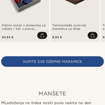
Poklon kutija s dodacima za
Tamnosmeđa osnovna
T
odijelo | Set u plavoj,
maramica za džep
z
crvenoj i srebrnoj boji
54,95 €
9,95 €
9
KUPITE SVE DŽEPNE MARAMICE
MANŠETE
MLadoženja ne treba nositi puno nakita na dan