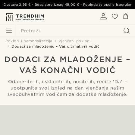
Dostava
3,95 €
- Besplatno iznad
49,00 €
-
Pogledajte opcije isporuke
Pretraži
Pokloni i personalizacija
Vjenčani pokloni
Dodaci za mladoženju – Vaš ultimativni vodič
DODACI ZA MLADOŽENJE –
VAŠ KONAČNI VODIČ
Odaberite ih, uskladite ih, nosite ih, recite 'Da' –
upotpunite svoj izgled na dan vjenčanja našim
sveobuhvatnim vodičem za dodatke mladoženje.