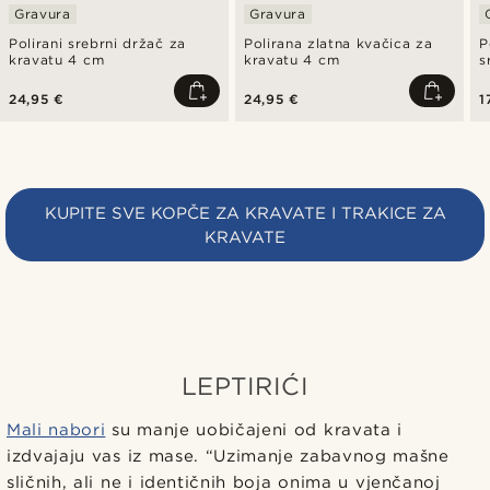
Gravura
Gravura
Polirani srebrni držač za
Polirana zlatna kvačica za
P
kravatu 4 cm
kravatu 4 cm
s
24,95 €
24,95 €
1
KUPITE SVE KOPČE ZA KRAVATE I TRAKICE ZA
KRAVATE
LEPTIRIĆI
Mali nabori
su manje uobičajeni od kravata i
izdvajaju vas iz mase. “Uzimanje zabavnog mašne
sličnih, ali ne i identičnih boja onima u vjenčanoj