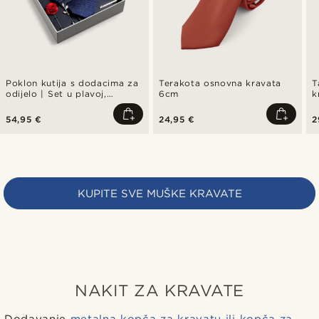
Poklon kutija s dodacima za
Terakota osnovna kravata
T
odijelo | Set u plavoj,
6cm
k
crvenoj i srebrnoj boji
54,95 €
24,95 €
2
KUPITE SVE MUŠKE KRAVATE
NAKIT ZA KRAVATE
Dodavanje
metalna kopča za kravatu ili kopča za