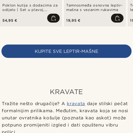
Poklon kutija s dodacima za
Tamnosmeđa osnovna leptir-
T
odijelo | Set u plavoj,
mašna s vezanim rukavima
l
crvenoj i srebrnoj boji
54,95 €
19,95 €
1
KUPITE SVE LEPTIR-MAŠNE
KRAVATE
Tražite nešto drugačije? A
kravata
daje stilski pečat
formalnijim prilikama. Međutim, kravata koja se nosi
unutar ovratnika košulje (poznata kao askot) može
potpuno promijeniti izgled i dati opuštenu vibru
prilici.