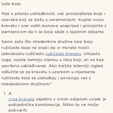
lude boje.
Nije u pitanju usklađenost, već pronalaženje boja i
uzoraka koji se slažu s ceremonijom. Kupite svoju
kravatu i one vaših kumova unaprijed i provjerite s
partnericom da li se boja slaže s njezinim idejama.
Samo zato što mladenkina družina nosi boju
ružičaste boje ne znači da vi morate nositi
jednobojnu ružičastu
ružičastu kravatu
. Umjesto
toga, nosite tamniju nijansu u istoj boji, ali ne kao
savršeno usklađivanje. Ako tražite ležerniji izgled,
odlučite se za kravatu s uzorkom u nijansama
ružičaste koje se usklađuju i povezuju vas s
mladenkinom družinom.”
A
crna kravata
zajedno s crnim odijelom uvijek je
pobjednička kombinacija. Nitko to ne može
pokvariti.