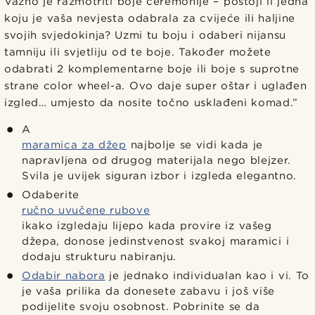
Važno je razmotriti boje ceremonije – postoji li jedna
koju je vaša nevjesta odabrala za cvijeće ili haljine
svojih svjedokinja? Uzmi tu boju i odaberi nijansu
tamniju ili svjetliju od te boje. Također možete
odabrati 2 komplementarne boje ili boje s suprotne
strane color wheel-a. Ovo daje super oštar i uglađen
izgled… umjesto da nosite točno usklađeni komad.”
A
maramica za džep
najbolje se vidi kada je
napravljena od drugog materijala nego blejzer.
Svila je uvijek siguran izbor i izgleda elegantno.
Odaberite
ručno uvučene rubove
ikako izgledaju lijepo kada provire iz vašeg
džepa, donose jedinstvenost svakoj maramici i
dodaju strukturu nabiranju.
Odabir nabora
je jednako individualan kao i vi. To
je vaša prilika da donesete zabavu i još više
podijelite svoju osobnost. Pobrinite se da