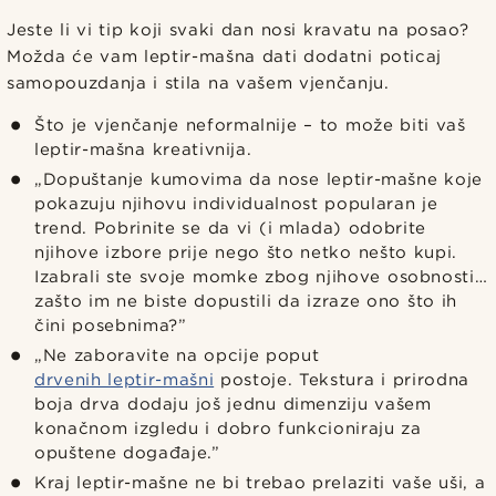
Jeste li vi tip koji svaki dan nosi kravatu na posao?
Možda će vam leptir-mašna dati dodatni poticaj
samopouzdanja i stila na vašem vjenčanju.
Što je vjenčanje neformalnije – to može biti vaš
leptir-mašna kreativnija.
„Dopuštanje kumovima da nose leptir-mašne koje
pokazuju njihovu individualnost popularan je
trend. Pobrinite se da vi (i mlada) odobrite
njihove izbore prije nego što netko nešto kupi.
Izabrali ste svoje momke zbog njihove osobnosti…
zašto im ne biste dopustili da izraze ono što ih
čini posebnima?”
„Ne zaboravite na opcije poput
drvenih leptir-mašni
postoje. Tekstura i prirodna
boja drva dodaju još jednu dimenziju vašem
konačnom izgledu i dobro funkcioniraju za
opuštene događaje.”
Kraj leptir-mašne ne bi trebao prelaziti vaše uši, a