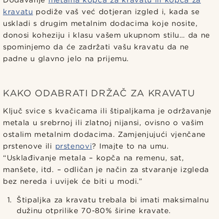
kravatu
podiže vaš već dotjeran izgled i, kada se
uskladi s drugim metalnim dodacima koje nosite,
donosi koheziju i klasu vašem ukupnom stilu… da ne
spominjemo da će zadržati vašu kravatu da ne
padne u glavno jelo na prijemu.
KAKO ODABRATI DRŽAČ ZA KRAVATU
Ključ svice s kvačicama ili štipaljkama je održavanje
metala u srebrnoj ili zlatnoj nijansi, ovisno o vašim
ostalim metalnim dodacima. Zamjenjujući vjenčane
prstenove ili
prstenovi
? Imajte to na umu.
“Usklađivanje metala – kopča na remenu, sat,
manšete, itd. – odličan je način za stvaranje izgleda
bez nereda i uvijek će biti u modi.”
Štipaljka za kravatu trebala bi imati maksimalnu
dužinu otprilike 70-80% širine kravate.