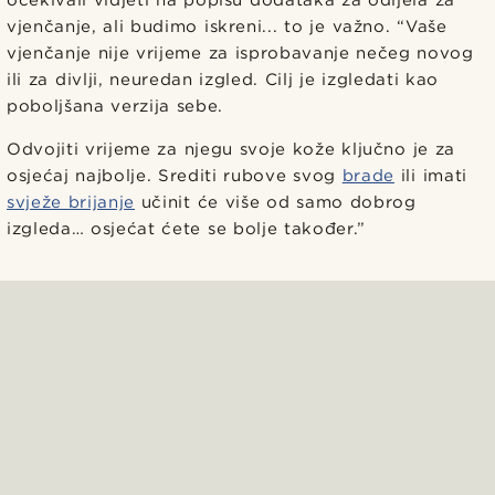
očekivali vidjeti na popisu dodataka za odijela za
vjenčanje, ali budimo iskreni... to je važno. “Vaše
vjenčanje nije vrijeme za isprobavanje nečeg novog
ili za divlji, neuredan izgled. Cilj je izgledati kao
poboljšana verzija sebe.
Odvojiti vrijeme za njegu svoje kože ključno je za
osjećaj najbolje. Srediti rubove svog
brade
ili imati
svježe brijanje
učinit će više od samo dobrog
izgleda… osjećat ćete se bolje također.”