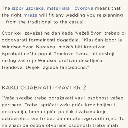
The
izbor uzoraka, materijala i čvorova
means that
the right
mreža
will fit any wedding you’re planning
– from the traditional to the casual.
Čvor koji zavežeš na dan kada ‘vežeš čvor’ trebao bi
odgovarati formalnosti događaja. “Klasičan izbor je
Windsor čvor. Naravno, možeš biti kreativan i
isprobati nešto poput Truelove čvora, ali postoji
razlog zašto je Windsor preživio desetljeća
trendova. Uvijek izgleda fantastično.”
KAKO ODABRATI PRAVI KRIŽ
“Vaša svadba treba odražavati vas i osobnost vašeg
partnera. Treba ispričati vašu priču kroz haljinu i
dekoraciju, hranu i piće pa čak i zabavu koju
odaberete… sve to bez da morate izgovoriti riječ. To
ne znači da osoba otvorene osobnosti treba imati