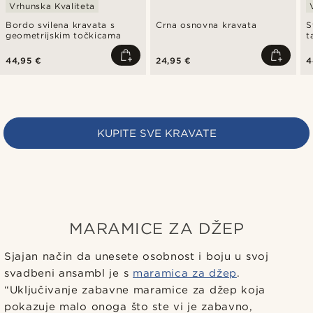
Vrhunska Kvaliteta
Bordo svilena kravata s
Crna osnovna kravata
S
geometrijskim točkicama
t
44,95 €
24,95 €
4
KUPITE SVE KRAVATE
MARAMICE ZA DŽEP
Sjajan način da unesete osobnost i boju u svoj
svadbeni ansambl je s
maramica za džep
.
“Uključivanje zabavne maramice za džep koja
pokazuje malo onoga što ste vi je zabavno,