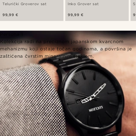
Telurički Groverov sat
Inko Grover sat
S
99,99 €
99,99 €
9
Persona 1
Kolekcija radi na preciznom japanskom kvarcnom
mehanizmu koji ostaje točan godinama, a površina je
zaštićena čvrstim mineralnim staklom.