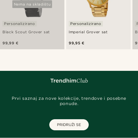
Nema na skladištu
Personalizirano
Personalizirano
Black Scout Grover sat
Imperial Grover sat
B
99,99 €
99,95 €
9
Prvi saznaj za nove kolekcije, trendove i posebne
ponude.
PRIDRUŽI SE