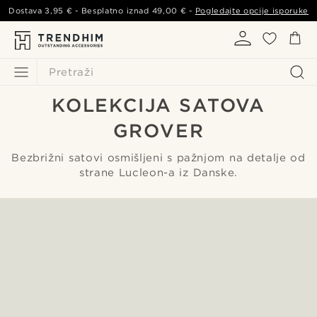
Dostava
3,95 €
- Besplatno iznad
49,00 €
-
Pogledajte opcije isporuke
Pretraži
KOLEKCIJA SATOVA
GROVER
Bezbrižni satovi osmišljeni s pažnjom na detalje od
strane Lucleon-a iz Danske.