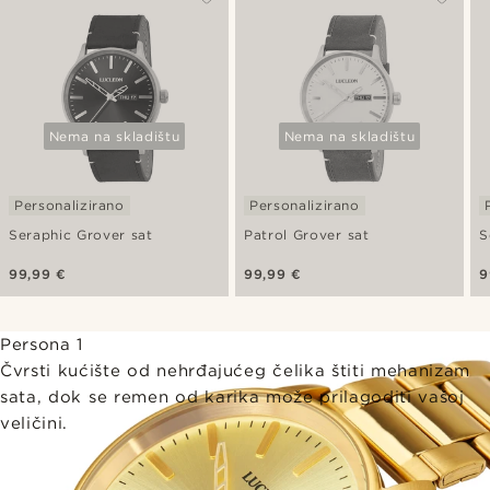
Nema na skladištu
Nema na skladištu
Personalizirano
Personalizirano
Seraphic Grover sat
Patrol Grover sat
S
99,99 €
99,99 €
9
Persona 1
Čvrsti kućište od nehrđajućeg čelika štiti mehanizam
sata, dok se remen od karika može prilagoditi vašoj
veličini.