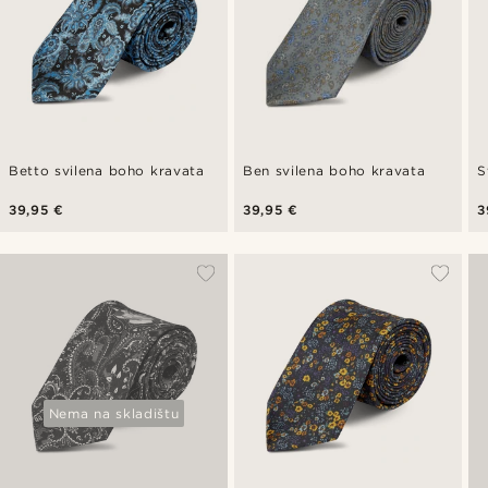
Betto svilena boho kravata
Ben svilena boho kravata
S
39,95 €
39,95 €
3
Nema na skladištu