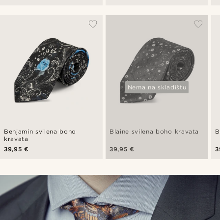
Nema na skladištu
Benjamin svilena boho
Blaine svilena boho kravata
B
kravata
39,95 €
39,95 €
3