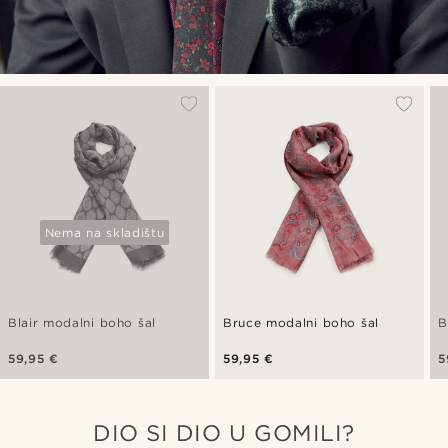
Nema na skladištu
Blair modalni boho šal
Bruce modalni boho šal
B
59,95 €
59,95 €
5
DIO SI DIO U GOMILI?