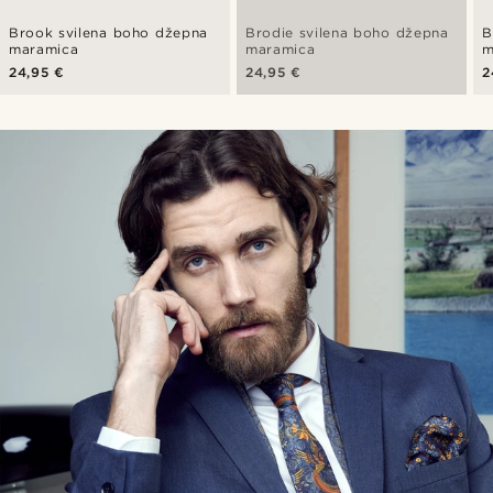
Brook svilena boho džepna
Brodie svilena boho džepna
B
maramica
maramica
m
24,95 €
24,95 €
2