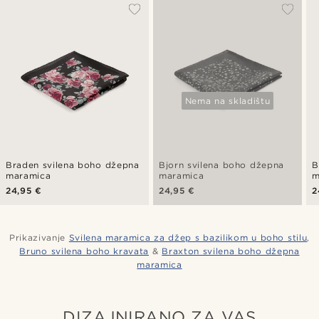
Nema na skladištu
Braden svilena boho džepna
Bjorn svilena boho džepna
B
maramica
maramica
m
24,95 €
24,95 €
2
Prikazivanje
Svilena maramica za džep s bazilikom u boho stilu
,
Bruno svilena boho kravata
&
Braxton svilena boho džepna
maramica
DIZAJNIRANO ZA VAS