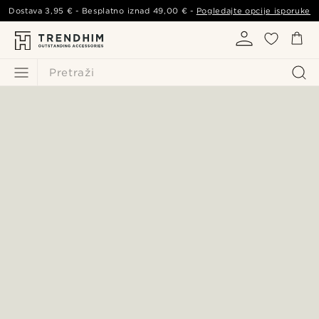
Dostava
3,95 €
- Besplatno iznad
49,00 €
-
Pogledajte opcije isporuke
Pretraži