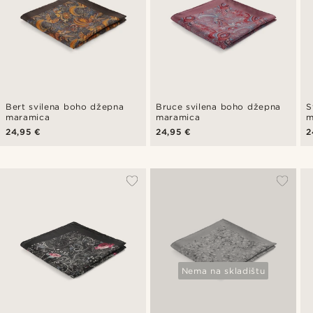
Bert svilena boho džepna
Bruce svilena boho džepna
S
maramica
maramica
m
24,95 €
24,95 €
2
Nema na skladištu