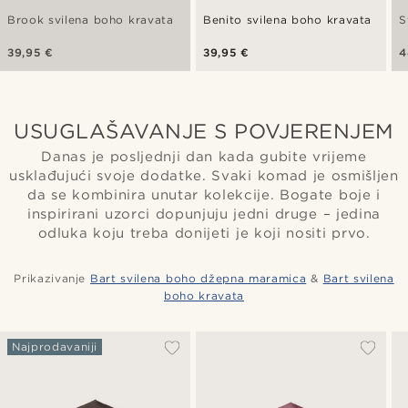
Brook svilena boho kravata
Benito svilena boho kravata
S
39,95 €
39,95 €
4
USUGLAŠAVANJE S POVJERENJEM
Danas je posljednji dan kada gubite vrijeme
usklađujući svoje dodatke. Svaki komad je osmišljen
da se kombinira unutar kolekcije. Bogate boje i
inspirirani uzorci dopunjuju jedni druge – jedina
odluka koju treba donijeti je koji nositi prvo.
Prikazivanje
Bart svilena boho džepna maramica
&
Bart svilena
boho kravata
Najprodavaniji