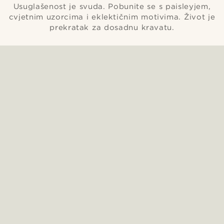
Usuglašenost je svuda. Pobunite se s paisleyjem,
cvjetnim uzorcima i eklektičnim motivima. Život je
prekratak za dosadnu kravatu.