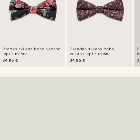
Braden svilena boho vezana
Brendan svilena boho
B
leptir mašna
vezana leptir mašna
l
34,95 €
34,95 €
3