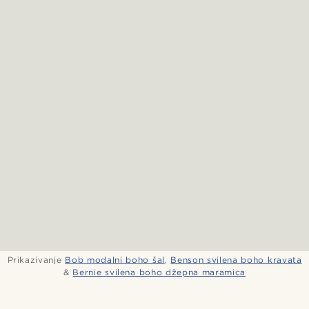
Prikazivanje
Bob modalni boho šal
,
Benson svilena boho kravata
&
Bernie svilena boho džepna maramica