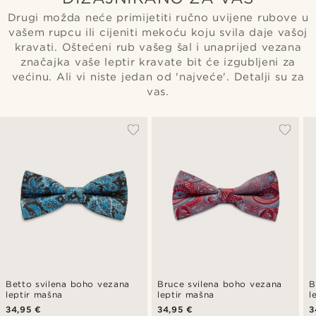
Drugi možda neće primijetiti ručno uvijene rubove u
vašem rupcu ili cijeniti mekoću koju svila daje vašoj
kravati. Oštećeni rub vašeg šal i unaprijed vezana
značajka vaše leptir kravate bit će izgubljeni za
većinu. Ali vi niste jedan od 'najveće'. Detalji su za
vas.
Betto svilena boho vezana
Bruce svilena boho vezana
B
leptir mašna
leptir mašna
l
34,95 €
34,95 €
3