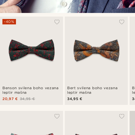
-40%
Benson svilena boho vezana
Bert svilena boho vezana
B
leptir mašna
leptir mašna
l
20,97 €
34,95 €
34,95 €
3