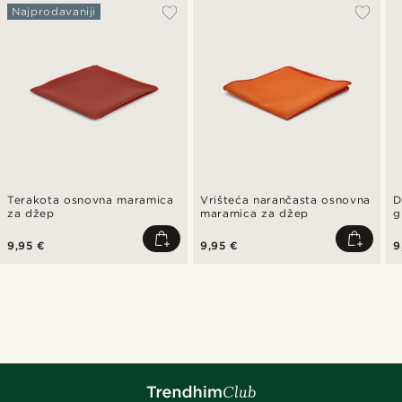
Najprodavaniji
Terakota osnovna maramica
Vrišteća narančasta osnovna
D
za džep
maramica za džep
g
9,95 €
9,95 €
9