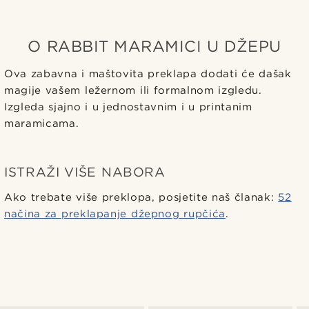
O RABBIT MARAMICI U DŽEPU
Ova zabavna i maštovita preklapa dodati će dašak
magije vašem ležernom ili formalnom izgledu.
Izgleda sjajno i u jednostavnim i u printanim
maramicama.
ISTRAŽI VIŠE NABORA
Ako trebate više preklopa, posjetite naš članak:
52
načina za preklapanje džepnog rupčića
.