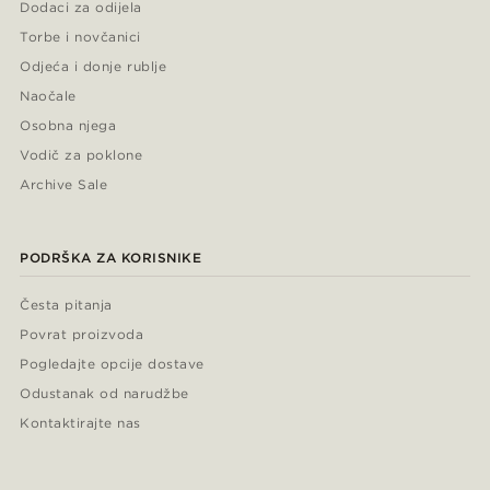
Dodaci za odijela
Torbe i novčanici
Odjeća i donje rublje
Naočale
Osobna njega
Vodič za poklone
Archive Sale
PODRŠKA ZA KORISNIKE
Česta pitanja
Povrat proizvoda
Pogledajte opcije dostave
Odustanak od narudžbe
Kontaktirajte nas