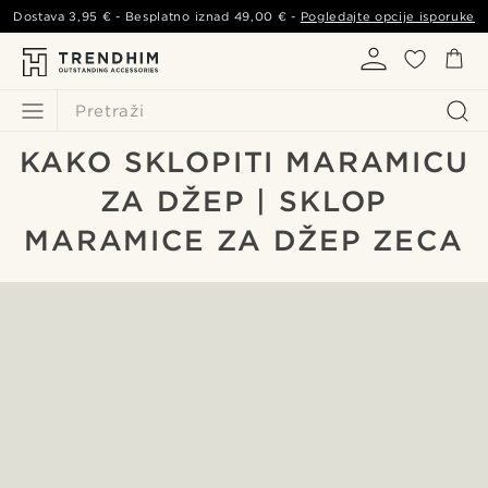
Dostava
3,95 €
- Besplatno iznad
49,00 €
-
Pogledajte opcije isporuke
Pretraži
KAKO SKLOPITI MARAMICU
ZA DŽEP | SKLOP
MARAMICE ZA DŽEP ZECA