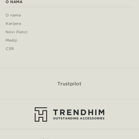
O NAMA
O nama
Karijera
Novi članci
Mediji
CSR
Trustpilot