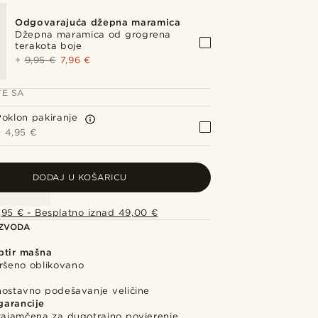
Odgovarajuća džepna maramica
Džepna maramica od grogrena
terakota boje
+
9,95 €
7,96 €
TE SA
Poklon pakiranje
+
4,95 €
DODAJ U KOŠARICU
,95 € - Besplatno iznad 49,00 €
IZVODA
ptir mašna
vršeno oblikovano
nostavno podešavanje veličine
garancije
 zajamčena za dugotrajno povjerenje