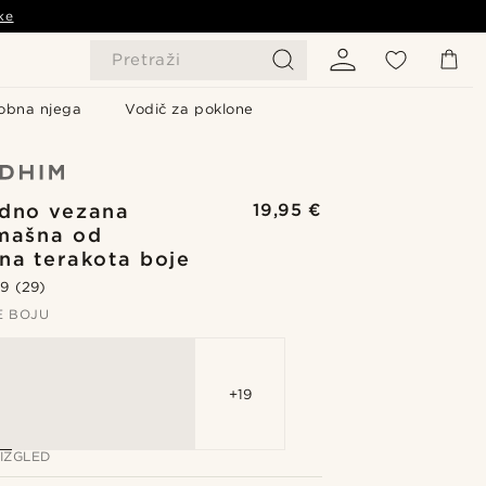
ke
Pretraži
obna njega
Vodič za poklone
dno vezana
19,95 €
 mašna od
na terakota boje
.9
(29)
E BOJU
+19
IZGLED