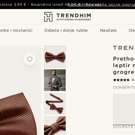
ostava
3,95 €
- Besplatno iznad
49,00 €
Kontaktirajte nas
-
Pogledajte opcije isporu
orbe i novčanici
Odjeća i donje rublje
Naočale
Os
Pretho
leptir
grogre
4
ODABERIT
DOVRŠITE 