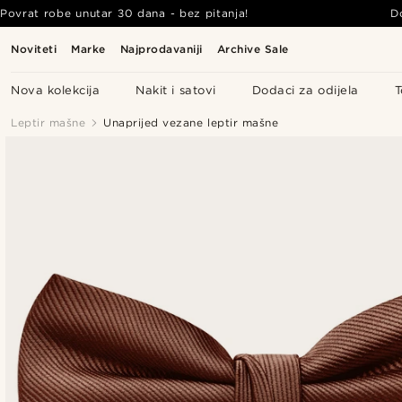
Povrat robe unutar 30 dana - bez pitanja!
D
Noviteti
Marke
Najprodavaniji
Archive Sale
Nova kolekcija
Nakit i satovi
Dodaci za odijela
T
Leptir mašne
Unaprijed vezane leptir mašne