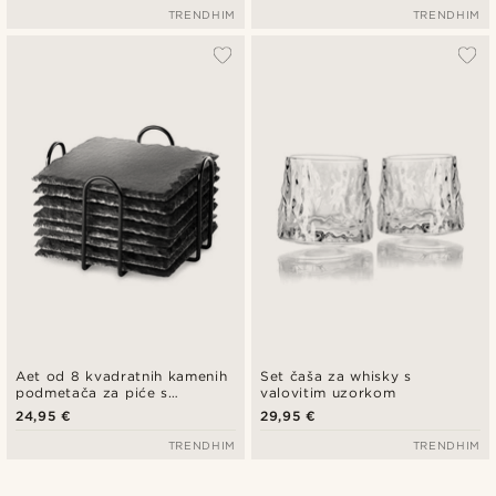
TRENDHIM
TRENDHIM
Aet od 8 kvadratnih kamenih
Set čaša za whisky s
podmetača za piće s
valovitim uzorkom
držačem
24,95 €
29,95 €
TRENDHIM
TRENDHIM