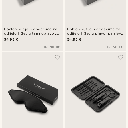
Poklon kutija s dodacima za
Poklon kutija s dodacima za
odijelo | Set u tamnoplavoj,
odijelo | Set u plavoj paisley i
crnoj i srebrnoj boji
zlatnoj boji
54,95 €
54,95 €
TRENDHIM
TRENDHIM