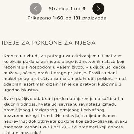
Stranica
1
od
3
Prikazano
1-60
od
131
proizvoda
IDEJE ZA POKLONE ZA NJEGA
Krenite u uzbudljivu potragu za otkrivanjem ultimativne
kolekcije poklona za njega: blago jedinstvenih nalaza koji
rezoniraju s gospodom u vašem životu – uključujući dečke,
muževe, očeve, braću i drage prijatelje. Prošli su dani
mukotrpnog pretraživanja mora nadahnutih poklona – naš
odabrani asortiman dizajniran je da pretvori kupovinu u
ugodno iskustvo.
Svaki pažljivo odabrani poklon usmjeren je na suštinu tih
ključnih odnosa, hvatajući savršenu ravnotežu između
promišljenog i razigranog, otmjenog i odvažnog,
bezvremenskog i trendi. Ne ostavljajte nijedan kamen
neprevrnut dok otkrivate poklone koji zadovoljavaju svaku
osobnost, osobni ukus i priliku – svi predmeti koji donose
sjaj u njihova oka!