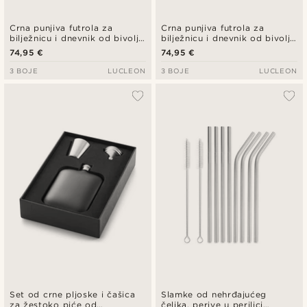
Crna punjiva futrola za
Crna punjiva futrola za
bilježnicu i dnevnik od bivolje
bilježnicu i dnevnik od bivolje
kože s patentnim zatvaračem
kože
74,95 €
74,95 €
3 BOJE
LUCLEON
3 BOJE
LUCLEON
Set od crne pljoske i čašica
Slamke od nehrđajućeg
za žestoko piće od
čelika, perive u perilici