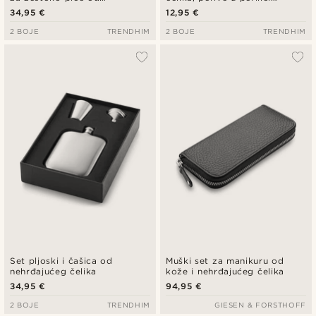
nehrđajućeg čelika
posuđa | Set od 8
34,95 €
12,95 €
2 BOJE
TRENDHIM
2 BOJE
TRENDHIM
Set pljoski i čašica od
Muški set za manikuru od
nehrđajućeg čelika
kože i nehrđajućeg čelika
34,95 €
94,95 €
2 BOJE
TRENDHIM
GIESEN & FORSTHOFF