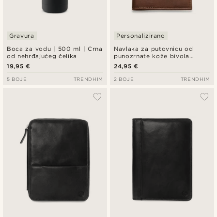
Gravura
Personalizirano
Boca za vodu | 500 ml | Crna
Navlaka za putovnicu od
od nehrđajućeg čelika
punozrnate kože bivola
tamnosmeđe boje
19,95 €
24,95 €
5 BOJE
TRENDHIM
2 BOJE
TRENDHIM