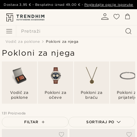
Dostava
3,95 €
- Besplatno iznad
49,00 €
-
Pogledajte opcije isporuke
Pretraži
Vodič za poklone
Pokloni za njega
Pokloni za njega
Vodič za
Pokloni za
Pokloni za
Pokloni z
poklone
očeve
braću
prijatelj
131 Proizvoda
FILTAR
SORTIRAJ PO
Najpopularnije