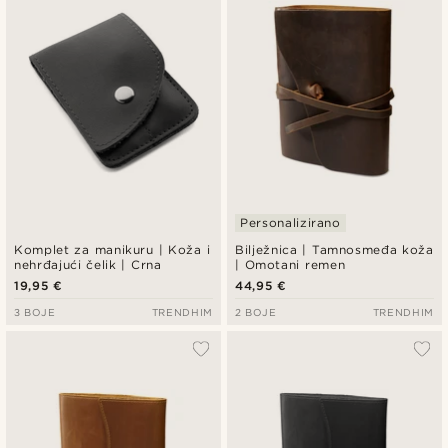
Personalizirano
Komplet za manikuru | Koža i
Bilježnica | Tamnosmeđa koža
nehrđajući čelik | Crna
| Omotani remen
19,95 €
44,95 €
3 BOJE
TRENDHIM
2 BOJE
TRENDHIM