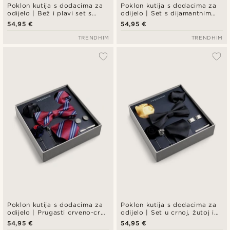
Poklon kutija s dodacima za
Poklon kutija s dodacima za
odijelo | Bež i plavi set s
odijelo | Set s dijamantnim
cvjetnim uzorkom
uzorkom u mint zelenim
54,95 €
54,95 €
bojama.
TRENDHIM
TRENDHIM
Poklon kutija s dodacima za
Poklon kutija s dodacima za
odijelo | Prugasti crveno-crni
odijelo | Set u crnoj, žutoj i
set
srebrnoj boji
54,95 €
54,95 €