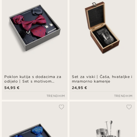
Poklon kutija s dodacima za
Set za viski | Čaša, hvataljke i
odijelo | Set s motivom
mramorno kamenje
mašne u grimiznoj i
54,95 €
24,95 €
kraljevsko plavoj boji
TRENDHIM
TRENDHIM