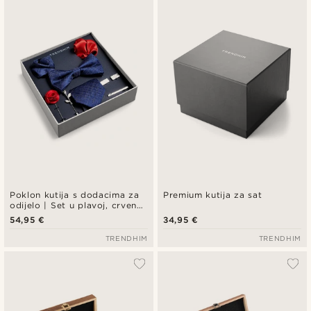
Najnovije
Najniža cijena
Najviša cijena
Poklon kutija s dodacima za
Premium kutija za sat
odijelo | Set u plavoj, crvenoj
i srebrnoj boji
54,95 €
34,95 €
TRENDHIM
TRENDHIM