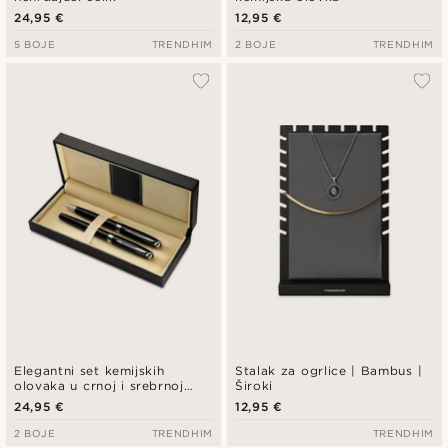
24,95 €
12,95 €
5 BOJE
TRENDHIM
2 BOJE
TRENDHIM
Elegantni set kemijskih
Stalak za ogrlice | Bambus |
olovaka u crnoj i srebrnoj
Široki
boji
24,95 €
12,95 €
2 BOJE
TRENDHIM
TRENDHIM