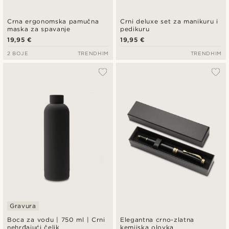
Crna ergonomska pamučna
Crni deluxe set za manikuru i
maska za spavanje
pedikuru
19,95 €
19,95 €
2 BOJE
TRENDHIM
TRENDHIM
Gravura
Boca za vodu | 750 ml | Crni
Elegantna crno-zlatna
nehrđajući čelik
kemijska olovka