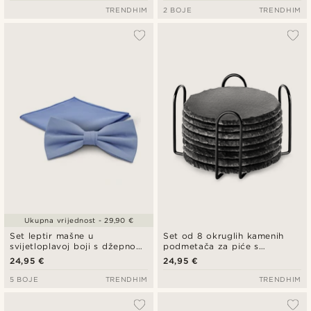
TRENDHIM
2 BOJE
TRENDHIM
Ukupna vrijednost - 29,90 €
Set leptir mašne u
Set od 8 okruglih kamenih
svijetloplavoj boji s džepnom
podmetača za piće s
maramicom
držačem
24,95 €
24,95 €
5 BOJE
TRENDHIM
TRENDHIM