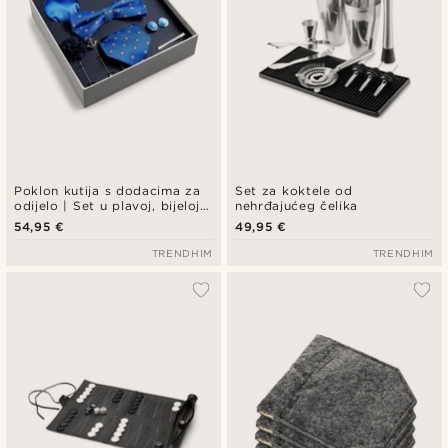
Poklon kutija s dodacima za
Set za koktele od
odijelo | Set u plavoj, bijeloj i
nehrđajućeg čelika
srebrnoj boji
54,95 €
49,95 €
TRENDHIM
TRENDHIM