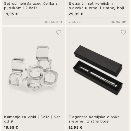
Set od nehrđajućeg čelika s
Elegantni set kemijskih
pljoskom i 2 čaše
olovaka u crnoj i zlatnoj boji
19,95 €
29,95 €
TRENDHIM
2 BOJE
TRENDHIM
Kamenje za viski | Čaša | Set
Elegantna kemijska olovka
od 9
srebrne i zlatne boje
19,95 €
12,95 €