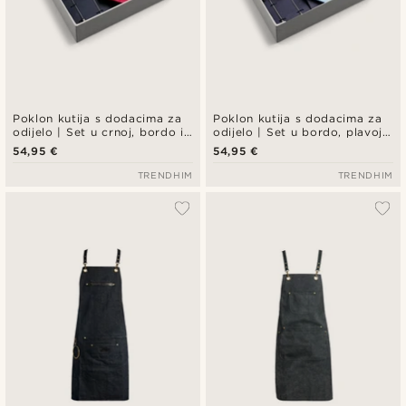
Poklon kutija s dodacima za
Poklon kutija s dodacima za
odijelo | Set u crnoj, bordo i
odijelo | Set u bordo, plavoj i
srebrnoj boji
srebrnoj boji
54,95 €
54,95 €
TRENDHIM
TRENDHIM