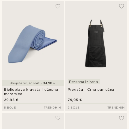
Personalizirano
Ukupna vrijednost - 34,90 €
Bjeljoplava kravata i džepna
Pregača | Crna pamučna
maramica
29,95 €
79,95 €
5 BOJE
TRENDHIM
2 BOJE
TRENDHIM