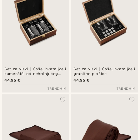
Set za viski | Čaše, hvataljke i
Set za viski | Čaše, hvataljke i
kamenčići od nehrđajućeg
granitne pločice
čelika
44,95 €
44,95 €
TRENDHIM
TRENDHIM