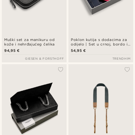
Muški set za manikuru od
Poklon kutija s dodacima za
kože i nehrđajućeg čelika
odijelo | Set u crnoj, bordo i
srebrnoj boji
94,95 €
54,95 €
GIESEN & FORSTHOFF
TRENDHIM