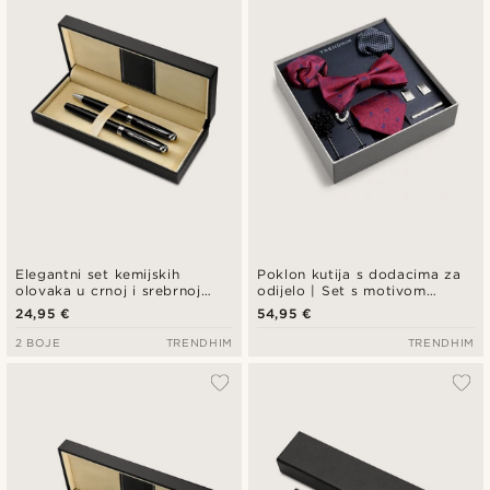
Najniža cijena
Najviša cijena
Elegantni set kemijskih
Poklon kutija s dodacima za
olovaka u crnoj i srebrnoj
odijelo | Set s motivom
boji
mašne u grimiznoj i
24,95 €
54,95 €
kraljevsko plavoj boji
2 BOJE
TRENDHIM
TRENDHIM