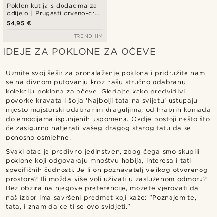
Poklon kutija s dodacima za
odijelo | Prugasti crveno-crni
set
54,95 €
TRENDHIM
IDEJE ZA POKLONE ZA OČEVE
Uzmite svoj šešir za pronalaženje poklona i pridružite nam
se na divnom putovanju kroz našu stručno odabranu
kolekciju poklona za očeve. Gledajte kako predvidivi
povorke kravata i šolja 'Najbolji tata na svijetu' ustupaju
mjesto majstorski odabranim draguljima, od hrabrih komada
do emocijama ispunjenih uspomena. Ovdje postoji nešto što
će zasigurno natjerati vašeg dragog starog tatu da se
ponosno osmjehne.
Svaki otac je predivno jedinstven, zbog čega smo skupili
poklone koji odgovaraju mnoštvu hobija, interesa i tati
specifičnih čudnosti. Je li on poznavatelj velikog otvorenog
prostora? Ili možda više voli uživati u zasluženom odmoru?
Bez obzira na njegove preferencije, možete vjerovati da
naš izbor ima savršeni predmet koji kaže: "Poznajem te,
tata, i znam da će ti se ovo svidjeti."