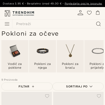
Dostava
3,95 €
- Besplatno iznad
49,00 €
-
Pogledajte opcije isporuke
Pretraži
Pokloni za očeve
Vodič za
Pokloni za
Pokloni za
Pokloni z
poklone
njega
braću
prijatelj
9 Proizvoda
FILTAR
SORTIRAJ PO
Najpopularnije
Najnovije