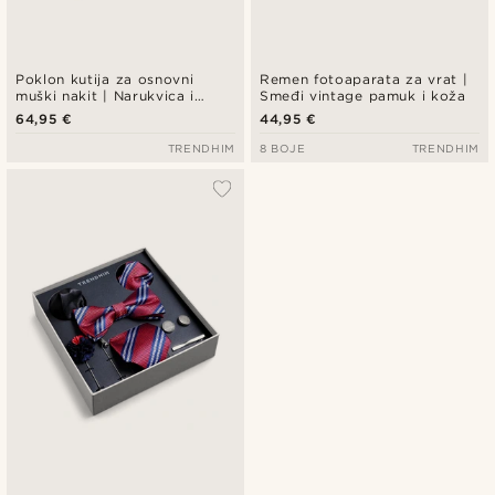
Poklon kutija za osnovni
Remen fotoaparata za vrat |
muški nakit | Narukvica i
Smeđi vintage pamuk i koža
ogrlica od nehrđajućeg čelika
64,95 €
44,95 €
TRENDHIM
8 BOJE
TRENDHIM