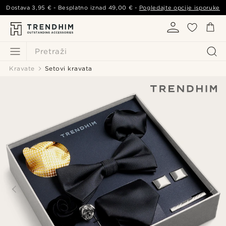
Dostava
3,95 €
- Besplatno iznad
49,00 €
-
Pogledajte opcije isporuke
Pretraži
Kravate
Setovi kravata