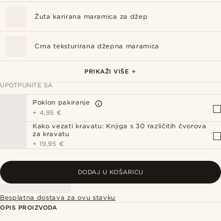
Žuta karirana maramica za džep
Crna teksturirana džepna maramica
Crna teksturirana leptir-mašna s vezanim rukavima
Crna teksturirana kravata
Baršunasta igla za rever s crnim cvijetom
Srebrne četvrtaste manžete
Prugasta srebrna kravata
PRIKAŽI VIŠE
UPOTPUNITE SA
Poklon pakiranje
+
4,95 €
Kako vezati kravatu: Knjiga s 30 različitih čvorova
za kravatu
+
19,95 €
DODAJ U KOŠARICU
Besplatna dostava za ovu stavku
OPIS PROIZVODA