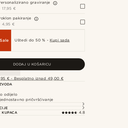
Personalizirano graviranje
+
17,95 €
Poklon pakiranje
+
4,95 €
Sale
Uštedi do 50 % -
Kupi sada
DODAJ U KOŠARICU
,95 € - Besplatno iznad 49,00 €
IZVODA
ko odijelo
jednostavno pričvršćivanje
CIJE
E KUPACA
4.8