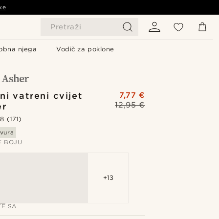
ke
Pretraži
obna njega
Vodič za poklone
ni vatreni cvijet
7,77 €
12,95 €
er
.8
(171)
vura
E BOJU
+13
TE SA