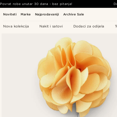
Povrat robe unutar 30 dana - bez pitanja!
D
Noviteti
Marke
Najprodavaniji
Archive Sale
Nova kolekcija
Nakit i satovi
Dodaci za odijela
T