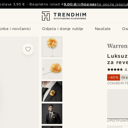
ostava
3,95 €
- Besplatno iznad
49,00 €
Kontaktirajte nas
-
Pogledajte opcije isporu
orbe i novčanici
Odjeća i donje rublje
Naočale
Os
Luksuz
za rev
4
-40%
Gra
ODABERIT
UPOTPUNI