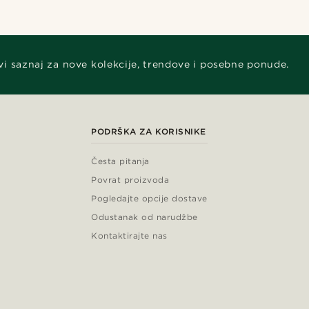
vi saznaj za nove kolekcije, trendove i posebne ponude.
PODRŠKA ZA KORISNIKE
Česta pitanja
Povrat proizvoda
Pogledajte opcije dostave
Odustanak od narudžbe
Kontaktirajte nas