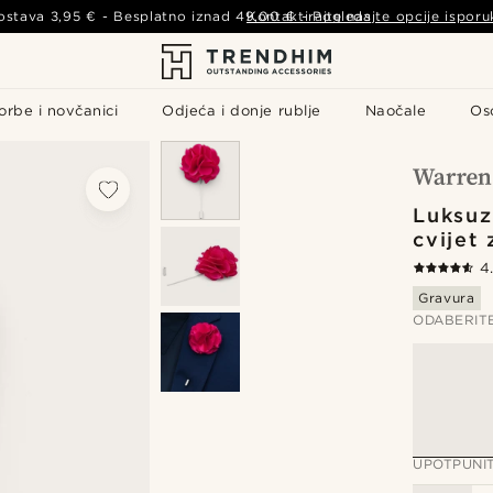
ostava
3,95 €
- Besplatno iznad
49,00 €
Kontaktirajte nas
-
Pogledajte opcije isporu
orbe i novčanici
Odjeća i donje rublje
Naočale
Os
Luksuz
cvijet 
4
Gravura
ODABERIT
UPOTPUNI