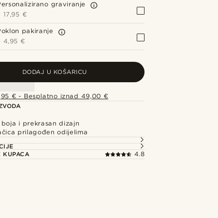
Personalizirano graviranje
+
17,95 €
Poklon pakiranje
+
4,95 €
DODAJ U KOŠARICU
,95 € - Besplatno iznad 49,00 €
IZVODA
boja i prekrasan dizajn
čica prilagođen odijelima
CIJE
E KUPACA
4.8