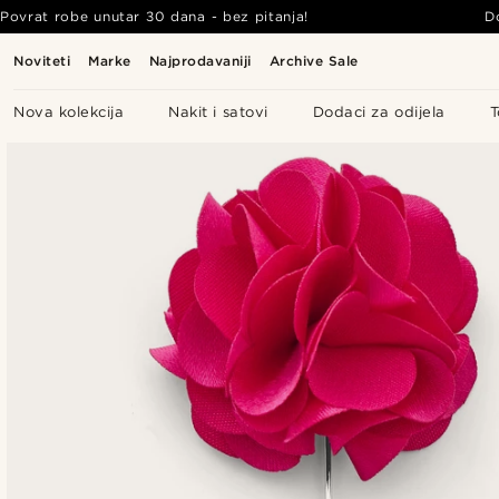
Povrat robe unutar 30 dana - bez pitanja!
D
Noviteti
Marke
Najprodavaniji
Archive Sale
Nova kolekcija
Nakit i satovi
Dodaci za odijela
T