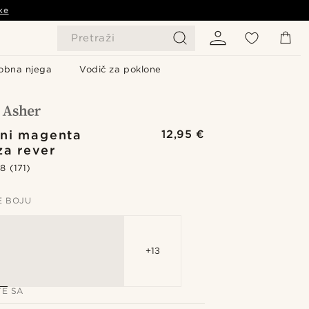
ke
Pretraži
obna njega
Vodič za poklone
ni magenta
12,95 €
za rever
.8
(171)
E BOJU
+13
TE SA