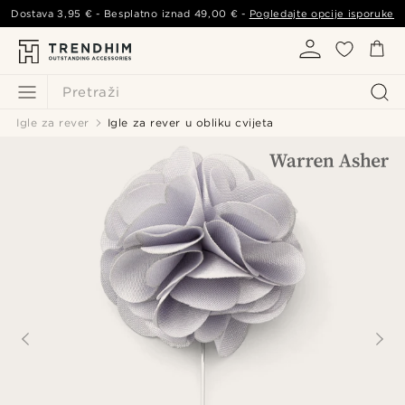
Dostava
3,95 €
- Besplatno iznad
49,00 €
-
Pogledajte opcije isporuke
Pretraži
Igle za rever
Igle za rever u obliku cvijeta