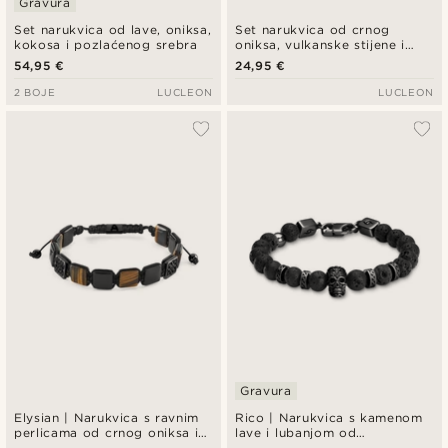
Gravura
Set narukvica od lave, oniksa,
Set narukvica od crnog
kokosa i pozlaćenog srebra
oniksa, vulkanske stijene i
hematita
54,95 €
24,95 €
2 BOJE
LUCLEON
LUCLEON
Gravura
Elysian | Narukvica s ravnim
Rico | Narukvica s kamenom
perlicama od crnog oniksa i
lave i lubanjom od
tigrovog oka
nehrđajućeg čelika crne boje