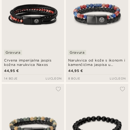
Gravura
Gravura
Crvena imperijalna jaspis
Narukvica od kože s ikonom i
kožna narukvica Naxos
kamenčićima jaspisa u
crvenoj i plavoj boji
44,95 €
44,95 €
14 BOJE
LUCLEON
8 BOJE
LUCLEON