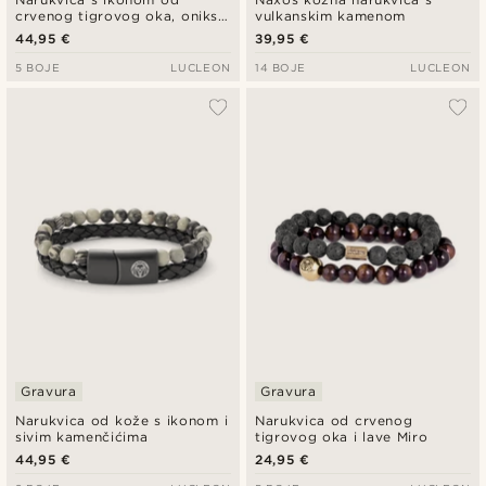
crvenog tigrovog oka, oniksa
vulkanskim kamenom
i vintage kože
44,95 €
39,95 €
5 BOJE
LUCLEON
14 BOJE
LUCLEON
Gravura
Gravura
Narukvica od kože s ikonom i
Narukvica od crvenog
sivim kamenčićima
tigrovog oka i lave Miro
44,95 €
24,95 €