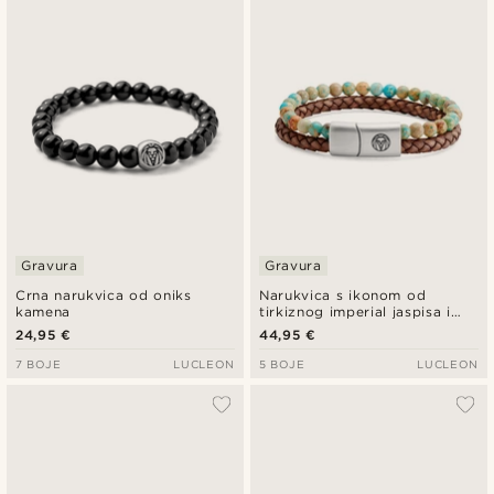
Gravura
Gravura
Crna narukvica od oniks
Narukvica s ikonom od
kamena
tirkiznog imperial jaspisa i
vintage kože
24,95 €
44,95 €
7 BOJE
LUCLEON
5 BOJE
LUCLEON