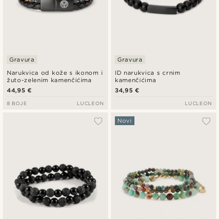
Gravura
Gravura
Narukvica od kože s ikonom i
ID narukvica s crnim
žuto-zelenim kamenčićima
kamenčićima
44,95 €
34,95 €
8 BOJE
LUCLEON
LUCLEON
Novi