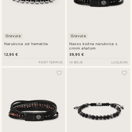
Gravura
Gravura
Narukvica od hematita
Naxos kožna narukvica s
crnim ahatom
12,95 €
39,95 €
FORT TEMPUS
14 BOJE
LUCLEON