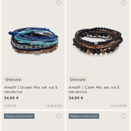
Najpopularnije
Najnovije
Najniža cijena
Najviša cijena
Gravura
Gravura
Amalfi | Ocean Mix set od 5
Amalfi | Calm Mix set od 5
narukvica
narukvica
34,95 €
34,95 €
2 BOJE
LUCLEON
LUCLEON
Najprodavaniji
Najprodavaniji