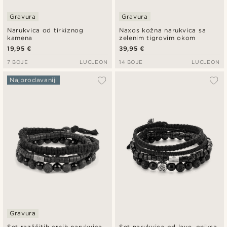
Gravura
Gravura
Narukvica od tirkiznog
Naxos kožna narukvica sa
kamena
zelenim tigrovim okom
19,95 €
39,95 €
7 BOJE
LUCLEON
14 BOJE
LUCLEON
Najprodavaniji
Gravura
Set različitih crnih narukvica
Set narukvica od lave, oniksa,