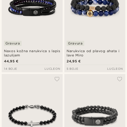
Gravura
Gravura
Naxos kožna narukvica s lapis
Narukvica od plavog ahata i
lazulijem
lave Miro
44,95 €
24,95 €
14 BOJE
LUCLEON
5 BOJE
LUCLEON