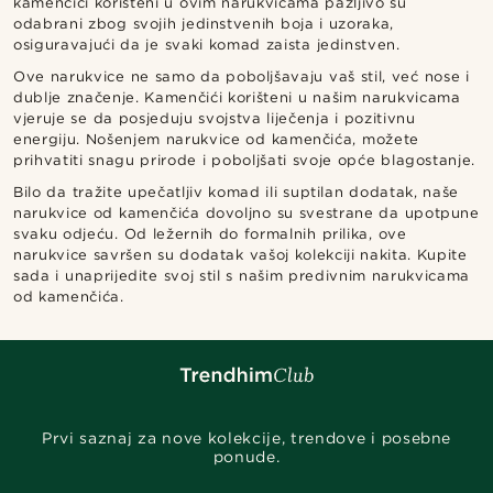
kamenčići korišteni u ovim narukvicama pažljivo su
odabrani zbog svojih jedinstvenih boja i uzoraka,
osiguravajući da je svaki komad zaista jedinstven.
Ove narukvice ne samo da poboljšavaju vaš stil, već nose i
dublje značenje. Kamenčići korišteni u našim narukvicama
vjeruje se da posjeduju svojstva liječenja i pozitivnu
energiju. Nošenjem narukvice od kamenčića, možete
prihvatiti snagu prirode i poboljšati svoje opće blagostanje.
Bilo da tražite upečatljiv komad ili suptilan dodatak, naše
narukvice od kamenčića dovoljno su svestrane da upotpune
svaku odjeću. Od ležernih do formalnih prilika, ove
narukvice savršen su dodatak vašoj kolekciji nakita. Kupite
sada i unaprijedite svoj stil s našim predivnim narukvicama
od kamenčića.
Prvi saznaj za nove kolekcije, trendove i posebne
ponude.