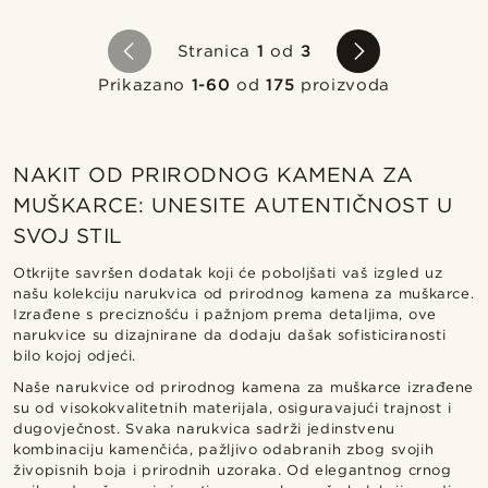
Stranica
1
od
3
Prikazano
1-60
od
175
proizvoda
NAKIT OD PRIRODNOG KAMENA ZA
MUŠKARCE: UNESITE AUTENTIČNOST U
SVOJ STIL
Otkrijte savršen dodatak koji će poboljšati vaš izgled uz
našu kolekciju narukvica od prirodnog kamena za muškarce.
Izrađene s preciznošću i pažnjom prema detaljima, ove
narukvice su dizajnirane da dodaju dašak sofisticiranosti
bilo kojoj odjeći.
Naše narukvice od prirodnog kamena za muškarce izrađene
su od visokokvalitetnih materijala, osiguravajući trajnost i
dugovječnost. Svaka narukvica sadrži jedinstvenu
kombinaciju kamenčića, pažljivo odabranih zbog svojih
živopisnih boja i prirodnih uzoraka. Od elegantnog crnog