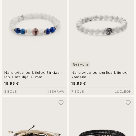
Gravura
Narukvica od bijelog tirkiza i
Narukvica od perlica bijelog
lapis lazulija, 8 mm
kamena
19,95 €
19,95 €
3 BOJE
NESHRAW
7 BOJE
LUCLEON