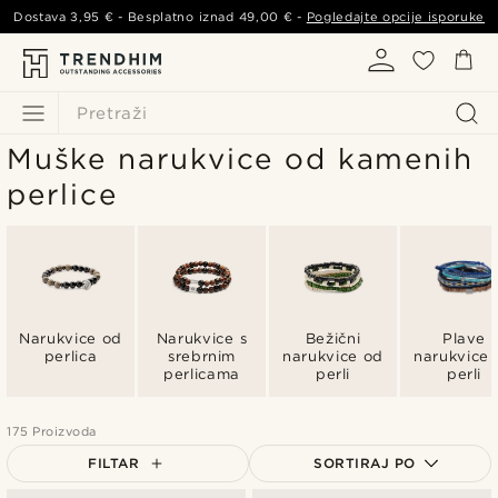
Dostava
3,95 €
- Besplatno iznad
49,00 €
-
Pogledajte opcije isporuke
Pretraži
Muške narukvice od kamenih
perlice
Narukvice od
Narukvice s
Bežični
Plave
perlica
srebrnim
narukvice od
narukvice 
perlicama
perli
perli
175 Proizvoda
FILTAR
SORTIRAJ PO