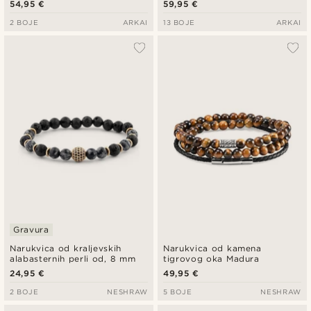
54,95 €
59,95 €
2 BOJE
ARKAI
13 BOJE
ARKAI
Gravura
Narukvica od kraljevskih
Narukvica od kamena
alabasternih perli od, 8 mm
tigrovog oka Madura
24,95 €
49,95 €
2 BOJE
NESHRAW
5 BOJE
NESHRAW