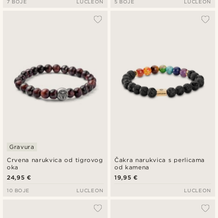
7 BOJE
LUCLEON
5 BOJE
LUCLEON
Gravura
Crvena narukvica od tigrovog
Čakra narukvica s perlicama
oka
od kamena
24,95 €
19,95 €
10 BOJE
LUCLEON
LUCLEON