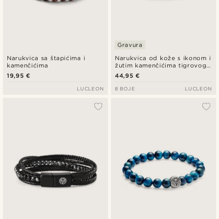
Gravura
Narukvica sa štapićima i
Narukvica od kože s ikonom i
kamenčićima
žutim kamenčićima tigrovog
oka
19,95 €
44,95 €
LUCLEON
8 BOJE
LUCLEON