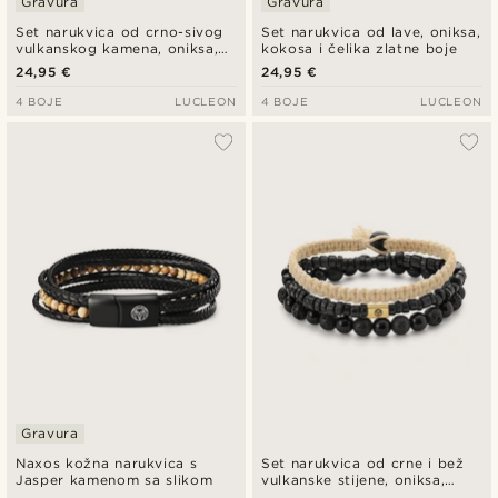
Gravura
Gravura
Set narukvica od crno-sivog
Set narukvica od lave, oniksa,
vulkanskog kamena, oniksa,
kokosa i čelika zlatne boje
kokosa i kirurškog čelika
24,95 €
24,95 €
4 BOJE
LUCLEON
4 BOJE
LUCLEON
Gravura
Naxos kožna narukvica s
Set narukvica od crne i bež
Jasper kamenom sa slikom
vulkanske stijene, oniksa,
kokosa i zlatnog čelika