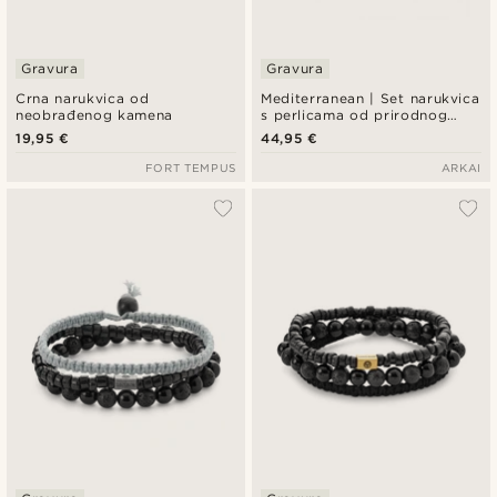
Gravura
Gravura
Crna narukvica od
Mediterranean | Set narukvica
neobrađenog kamena
s perlicama od prirodnog
kamenja u morskim tonovima
19,95 €
44,95 €
FORT TEMPUS
ARKAI