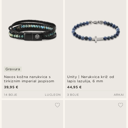
Gravura
Naxos kožna narukvica s
Unity | Narukvica križ od
tirkiznim imperial jaspisom
lapis lazulija, 6 mm
39,95 €
44,95 €
14 BOJE
LUCLEON
3 BOJE
ARKAI