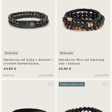
Gravura
Gravura
Narukvica od kože s ikonom i
Narukvica Miro od tigrovog
crvenim kamenčićima
oka i kokosa
tigrovog oka
44,95 €
24,95 €
8 BOJE
LUCLEON
LUCLEON
Najprodavaniji