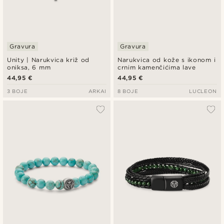
Gravura
Gravura
Unity | Narukvica križ od
Narukvica od kože s ikonom i
oniksa, 6 mm
crnim kamenčićima lave
44,95 €
44,95 €
3 BOJE
ARKAI
8 BOJE
LUCLEON