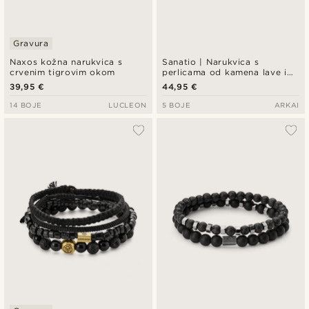
Gravura
Naxos kožna narukvica s
Sanatio | Narukvica s
crvenim tigrovim okom
perlicama od kamena lave i
crnog labradorita, 6 mm
39,95 €
44,95 €
14 BOJE
LUCLEON
5 BOJE
ARKAI