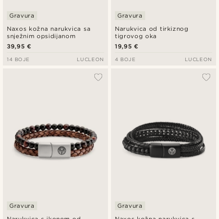
Gravura
Gravura
Naxos kožna narukvica sa
Narukvica od tirkiznog
snježnim opsidijanom
tigrovog oka
39,95 €
19,95 €
14 BOJE
LUCLEON
4 BOJE
LUCLEON
Gravura
Gravura
Narukvica s ikonom od
Naxos kožna narukvica s