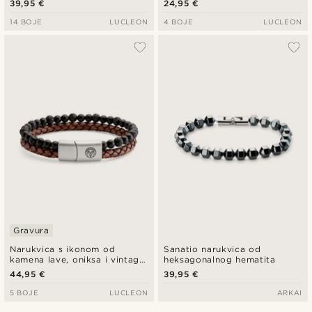
39,95 €
24,95 €
14 BOJE
LUCLEON
4 BOJE
LUCLEON
Gravura
Narukvica s ikonom od
Sanatio narukvica od
kamena lave, oniksa i vintage
heksagonalnog hematita
kože
44,95 €
39,95 €
5 BOJE
LUCLEON
ARKAI