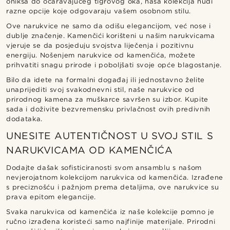
oniksa do očaravajućeg tigrovog oka, naša kolekcija nudi
razne opcije koje odgovaraju vašem osobnom stilu.
Ove narukvice ne samo da odišu elegancijom, već nose i
dublje značenje. Kamenčići korišteni u našim narukvicama
vjeruje se da posjeduju svojstva liječenja i pozitivnu
energiju. Nošenjem narukvice od kamenčića, možete
prihvatiti snagu prirode i poboljšati svoje opće blagostanje.
Bilo da idete na formalni događaj ili jednostavno želite
unaprijediti svoj svakodnevni stil, naše narukvice od
prirodnog kamena za muškarce savršen su izbor. Kupite
sada i doživite bezvremensku privlačnost ovih predivnih
dodataka.
UNESITE AUTENTIČNOST U SVOJ STIL S
NARUKVICAMA OD KAMENČIĆA
Dodajte dašak sofisticiranosti svom ansamblu s našom
nevjerojatnom kolekcijom narukvica od kamenčića. Izrađene
s preciznošću i pažnjom prema detaljima, ove narukvice su
prava epitom elegancije.
Svaka narukvica od kamenčića iz naše kolekcije pomno je
ručno izrađena koristeći samo najfinije materijale. Prirodni