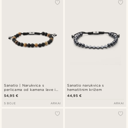
Sanatio | Narukvica s
Sanatio narukvica s
perlicama od kamena lave i
hematitnim križem
Jašma (Jasper), 8 mm
54,95 €
44,95 €
5 BOJE
ARKAI
ARKAI