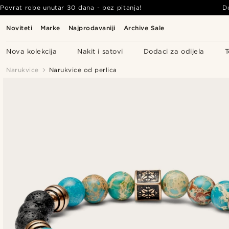
Povrat robe unutar 30 dana - bez pitanja!
D
Noviteti
Marke
Najprodavaniji
Archive Sale
Nova kolekcija
Nakit i satovi
Dodaci za odijela
T
Narukvice
Narukvice od perlica