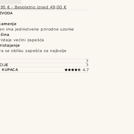
,95 € - Besplatno iznad 49,00 €
IZVODA
kamenje
en ima jedinstvene prirodne uzorke
ičina
istaje većini zapešća
istajanje
a se obliku zapešća za najbolje
e
CIJE
E KUPACA
4.7