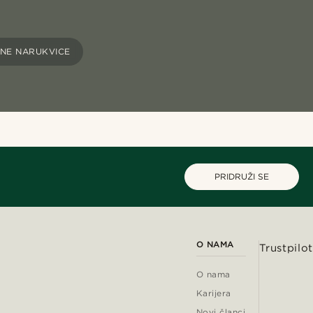
NE NARUKVICE
PRIDRUŽI SE
O NAMA
Trustpilot
O nama
Karijera
Novi članci