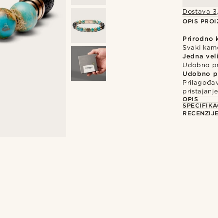
Dostava 3
OPIS PRO
Prirodno 
Svaki kam
Jedna vel
Udobno pr
Udobno pr
Prilagođav
pristajanj
OPIS
SPECIFIKA
RECENZIJ