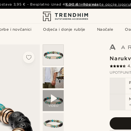
ostava
3,95 €
- Besplatno iznad
49,00 €
Kontaktirajte nas
-
Pogledajte opcije isporu
orbe i novčanici
Odjeća i donje rublje
Naočale
Os
Narukv
4
UPOTPUNI
VIDEO