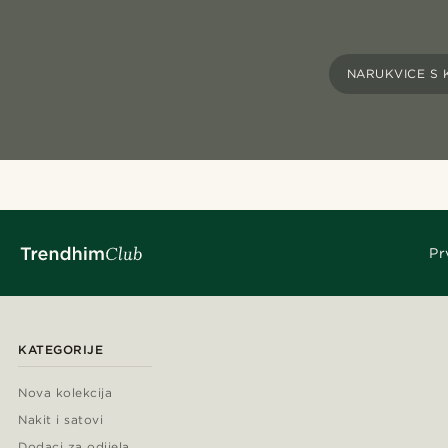
NARUKVICE S
Pr
KATEGORIJE
Nova kolekcija
Nakit i satovi
Dodaci za odijela