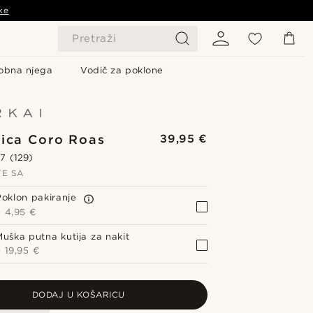
ke
Pretraži
obna njega
Vodič za poklone
ica Coro Roas
39,95 €
.7
(129)
TE SA
Poklon pakiranje
+
4,95 €
Muška putna kutija za nakit
+
19,95 €
DODAJ U KOŠARICU