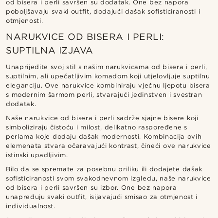
od bisera i perli savršen su dodatak. One bez napora
poboljšavaju svaki outfit, dodajući dašak sofisticiranosti i
otmjenosti.
NARUKVICE OD BISERA I PERLI:
SUPTILNA IZJAVA
Unaprijedite svoj stil s našim narukvicama od bisera i perli,
suptilnim, ali upečatljivim komadom koji utjelovljuje suptilnu
eleganciju. Ove narukvice kombiniraju vječnu ljepotu bisera
s modernim šarmom perli, stvarajući jedinstven i svestran
dodatak.
Naše narukvice od bisera i perli sadrže sjajne bisere koji
simboliziraju čistoću i milost, delikatno raspoređene s
perlama koje dodaju dašak modernosti. Kombinacija ovih
elemenata stvara očaravajući kontrast, čineći ove narukvice
istinski upadljivim.
Bilo da se spremate za posebnu priliku ili dodajete dašak
sofisticiranosti svom svakodnevnom izgledu, naše narukvice
od bisera i perli savršen su izbor. One bez napora
unapređuju svaki outfit, isijavajući smisao za otmjenost i
individualnost.