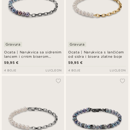
Gravura
Gravura
Ocata | Narukvica sa sidrenim
Ocata | Narukvica s lančićem
lancem i crnim biserom
od sidra i bisera zlatne boje
srebrne boje
59,95 €
59,95 €
4 BOJE
LUCLEON
4 BOJE
LUCLEON