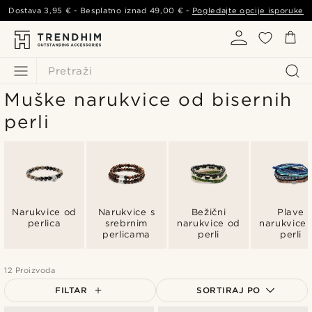
Dostava
3,95 €
- Besplatno iznad
49,00 €
-
Pogledajte opcije isporuke
Pretraži
Muške narukvice od bisernih
perli
Narukvice od
Narukvice s
Bežični
Plave
perlica
srebrnim
narukvice od
narukvice 
perlicama
perli
perli
12 Proizvoda
FILTAR
SORTIRAJ PO