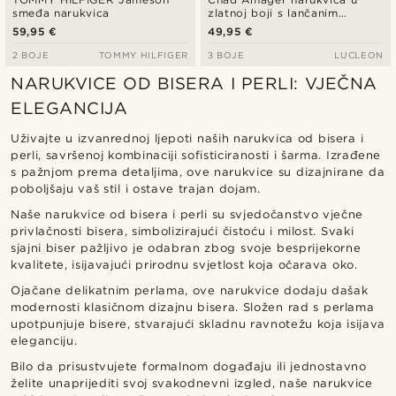
smeđa narukvica
zlatnoj boji s lančanim
karikama i biserima
59,95 €
49,95 €
2 BOJE
TOMMY HILFIGER
3 BOJE
LUCLEON
NARUKVICE OD BISERA I PERLI: VJEČNA
ELEGANCIJA
Uživajte u izvanrednoj ljepoti naših narukvica od bisera i
perli, savršenoj kombinaciji sofisticiranosti i šarma. Izrađene
s pažnjom prema detaljima, ove narukvice su dizajnirane da
poboljšaju vaš stil i ostave trajan dojam.
Naše narukvice od bisera i perli su svjedočanstvo vječne
privlačnosti bisera, simbolizirajući čistoću i milost. Svaki
sjajni biser pažljivo je odabran zbog svoje besprijekorne
kvalitete, isijavajući prirodnu svjetlost koja očarava oko.
Ojačane delikatnim perlama, ove narukvice dodaju dašak
modernosti klasičnom dizajnu bisera. Složen rad s perlama
upotpunjuje bisere, stvarajući skladnu ravnotežu koja isijava
eleganciju.
Bilo da prisustvujete formalnom događaju ili jednostavno
želite unaprijediti svoj svakodnevni izgled, naše narukvice