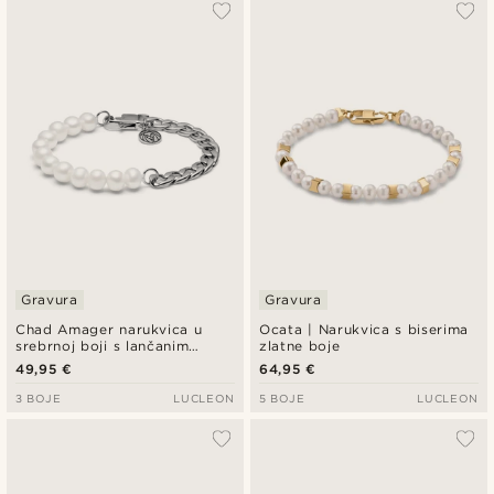
Najpopularnije
Najnovije
Najniža cijena
Najviša cijena
Gravura
Gravura
Chad Amager narukvica u
Ocata | Narukvica s biserima
srebrnoj boji s lančanim
zlatne boje
karikama i biserima
49,95 €
64,95 €
3 BOJE
LUCLEON
5 BOJE
LUCLEON