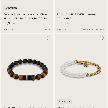
Gravura
Ocata | Narukvica s lančićem
TOMMY HILFIGER Jameson
sidra i crnim biserom zlatne
narukvica
boje
59,95 €
59,95 €
4 BOJE
LUCLEON
2 BOJE
TOMMY HILFIGER
Gravura
TOMMY HILFIGER Jameson
Chad Amager narukvica u