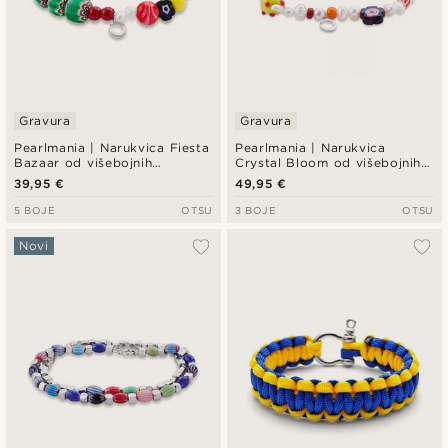
Gravura
Gravura
Pearlmania | Narukvica Fiesta
Pearlmania | Narukvica
Bazaar od višebojnih
Crystal Bloom od višebojnih
staklenih perlica
slatkovodnih bisera i
39,95 €
49,95 €
staklenih perlica
5 BOJE
OTSU
3 BOJE
OTSU
Novi