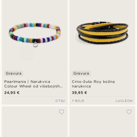
Najnovije
Najniža cijena
Najviša cijena
Gravura
Gravura
Pearlmania | Narukvica
Crno-žuta Roy kožna
Colour Wheel od višebojnih
narukvica
staklenih perlica
24,95 €
39,95 €
OTSU
7 BOJE
LUCLEON