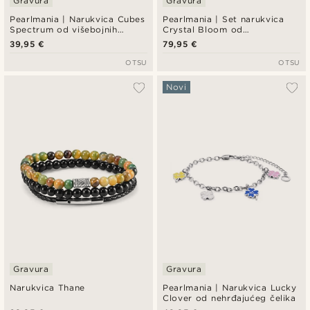
Gravura
Gravura
Pearlmania | Narukvica Cubes
Pearlmania | Set narukvica
Spectrum od višebojnih
Crystal Bloom od
staklenih perlica i
slatkovodnih bisera i
39,95 €
79,95 €
nehrđajućeg čelika
višebojnih staklenih perlica
OTSU
OTSU
Novi
Gravura
Gravura
Narukvica Thane
Pearlmania | Narukvica Lucky
Clover od nehrđajućeg čelika