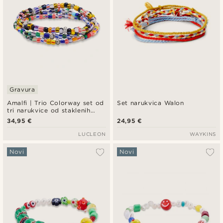
Gravura
Amalfi | Trio Colorway set od
Set narukvica Walon
tri narukvice od staklenih
perlica
34,95 €
24,95 €
LUCLEON
WAYKINS
Novi
Novi