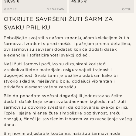
39,95 €
49,95 €
6 BOJE
NESHRAW
OTSU
OTKRIJTE SAVRŠENI ŽUTI ŠARM ZA
SVAKU PRILIKU
Poboljšajte svoj stil s našom zapanjujućom kolekcijom žutih
šarmova. Izrađeni s preciznošću i pažnjom prema detaljima,
ovi šarmovi su savršeni dodatak koji će dodati dašak
elegancije i sofisticiranosti svakoj odjeći.
Naši žuti šarmovi pažljivo su dizajnirani koristeći
visokokvalitetne materijale, osiguravajući trajnost i
dugovječnost. Svaki šarm je pažljivo odabran kako bi
stvorio skladnu mješavinu boja, dodajući vibrantan i
privlačan element vašem zapešću.
Bilo da pohađate svečani događaj ili jednostavno želite
dodati dašak boje svom svakodnevnom izgledu, naši žuti
šarmovi su dovoljno svestrani da odgovaraju svakoj prilici.
Topla i sjajna nijansa žute simbolizira pozitivnost, sreću i
energiju, čineći je savršenim izborom za razveseljenje vašeg
dana.
S njihovim adjustable kopčama, naši žuti šarmovi nude