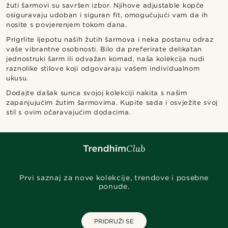
žuti šarmovi su savršen izbor. Njihove adjustable kopče
osiguravaju udoban i siguran fit, omogućujući vam da ih
nosite s povjerenjem tokom dana.
Prigrlite ljepotu naših žutih šarmova i neka postanu odraz
vaše vibrantne osobnosti. Bilo da preferirate delikatan
jednostruki šarm ili odvažan komad, naša kolekcija nudi
raznolike stilove koji odgovaraju vašem individualnom
ukusu.
Dodajte dašak sunca svojoj kolekciji nakita s našim
zapanjujućim žutim šarmovima. Kupite sada i osvježite svoj
stil s ovim očaravajućim dodacima.
Prvi saznaj za nove kolekcije, trendove i posebne
ponude.
PRIDRUŽI SE