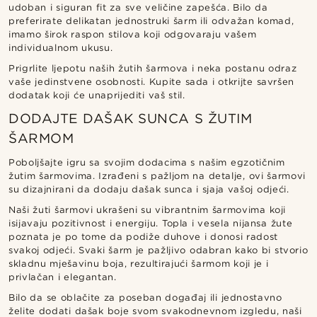
udoban i siguran fit za sve veličine zapešća. Bilo da
preferirate delikatan jednostruki šarm ili odvažan komad,
imamo širok raspon stilova koji odgovaraju vašem
individualnom ukusu.
Prigrlite ljepotu naših žutih šarmova i neka postanu odraz
vaše jedinstvene osobnosti. Kupite sada i otkrijte savršen
dodatak koji će unaprijediti vaš stil.
DODAJTE DAŠAK SUNCA S ŽUTIM
ŠARMOM
Poboljšajte igru sa svojim dodacima s našim egzotičnim
žutim šarmovima. Izrađeni s pažljom na detalje, ovi šarmovi
su dizajnirani da dodaju dašak sunca i sjaja vašoj odjeći.
Naši žuti šarmovi ukrašeni su vibrantnim šarmovima koji
isijavaju pozitivnost i energiju. Topla i vesela nijansa žute
poznata je po tome da podiže duhove i donosi radost
svakoj odjeći. Svaki šarm je pažljivo odabran kako bi stvorio
skladnu mješavinu boja, rezultirajući šarmom koji je i
privlačan i elegantan.
Bilo da se oblačite za poseban događaj ili jednostavno
želite dodati dašak boje svom svakodnevnom izgledu, naši