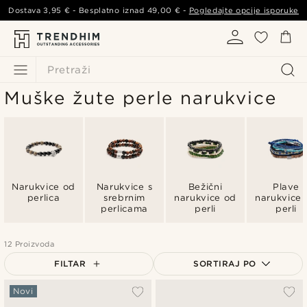
Dostava
3,95 €
- Besplatno iznad
49,00 €
-
Pogledajte opcije isporuke
Pretraži
Muške žute perle narukvice
Narukvice od
Narukvice s
Bežični
Plave
perlica
srebrnim
narukvice od
narukvice 
perlicama
perli
perli
12 Proizvoda
FILTAR
SORTIRAJ PO
Najpopularnije
Novi