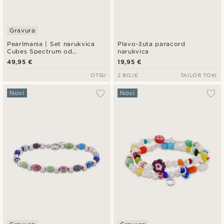
Gravura
Pearlmania | Set narukvica
Plavo-žuta paracord
Cubes Spectrum od
narukvica
višebojnih staklenih perlica i
49,95 €
19,95 €
nehrđajućeg čelika
OTSU
2 BOJE
TAILOR TOKI
Novi
Novi