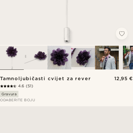
Tamnoljubičasti cvijet za rever
12,95 €
4.6
(51)
Gravura
ODABERITE BOJU