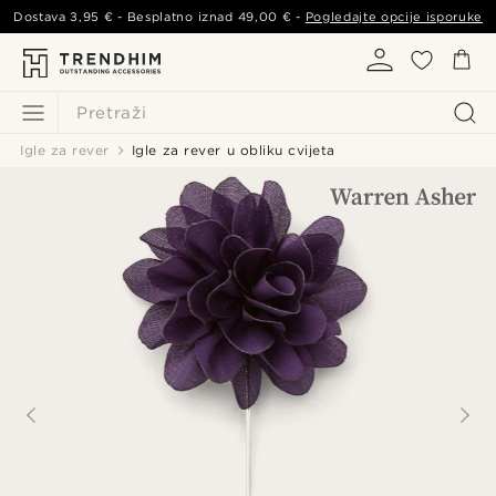
Dostava
3,95 €
- Besplatno iznad
49,00 €
-
Pogledajte opcije isporuke
Pretraži
Igle za rever
Igle za rever u obliku cvijeta