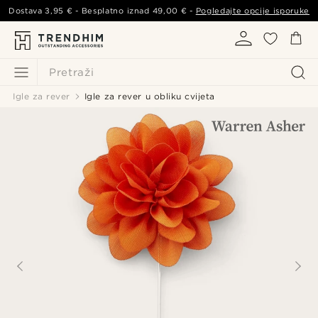
Dostava
3,95 €
- Besplatno iznad
49,00 €
-
Pogledajte opcije isporuke
Pretraži
Igle za rever
Igle za rever u obliku cvijeta