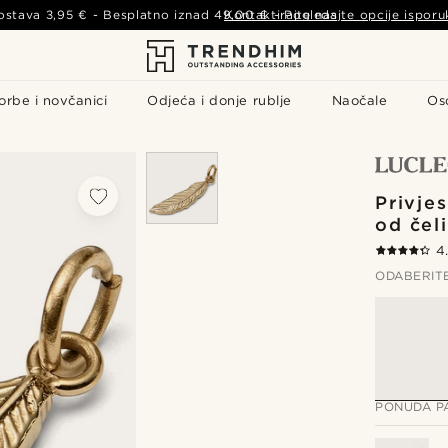
ostava
3,95 €
- Besplatno iznad
49,00 €
Kontaktirajte nas
-
Pogledajte opcije isporu
orbe i novčanici
Odjeća i donje rublje
Naočale
Os
Privje
od čel
4
ODABERIT
PONUDA P