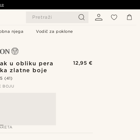
ke
Pretraži
obna njega
Vodič za poklone
sak u obliku pera
12,95 €
ika zlatne boje
.5
(41)
E BOJU
AKETA