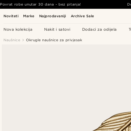
Povrat robe unutar 30 dana - bez pitanja!
D
Noviteti
Marke
Najprodavaniji
Archive Sale
Nova kolekcija
Nakit i satovi
Dodaci za odijela
T
Naušnice
Okrugle naušnice za privjesak