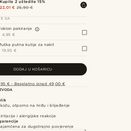
Kupite 2 uštedite 15%
22,01 €
25,90 €
TE SA
Poklon pakiranje
+
4,95 €
Muška putna kutija za nakit
+
19,95 €
DODAJ U KOŠARICU
,95 € - Besplatno iznad 49,00 €
IZVODA
elik
kožu, otporno na hrđu i blijeđenje
ritacije i alergijske reakcije
garancije
 zajamčena za dugotrajno povjerenje