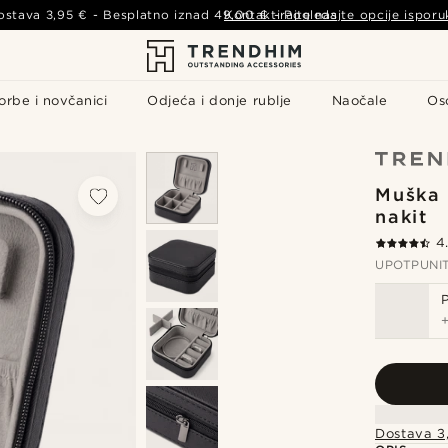
ostava
3,95 €
- Besplatno iznad
49,00 €
Kontaktirajte nas
-
Pogledajte opcije isporu
orbe i novčanici
Odjeća i donje rublje
Naočale
Os
Muška 
nakit
4
UPOTPUNI
Dostava 3