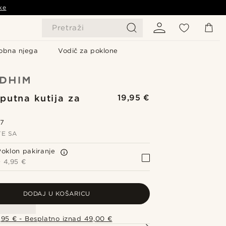
ke
Pretraži
obna njega
Vodič za poklone
putna kutija za
19,95 €
.7
TE SA
Poklon pakiranje
+
4,95 €
DODAJ U KOŠARICU
,95 € - Besplatno iznad 49,00 €