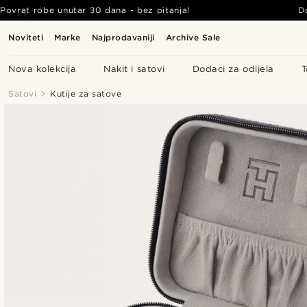
Povrat robe unutar 30 dana - bez pitanja!
D
Noviteti
Marke
Najprodavaniji
Archive Sale
Nova kolekcija
Nakit i satovi
Dodaci za odijela
T
Satovi
Kutije za satove