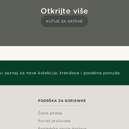
Otkrijte više
KUTIJE ZA SATOVE
vi saznaj za nove kolekcije, trendove i posebne ponude.
PODRŠKA ZA KORISNIKE
Česta pitanja
Povrat proizvoda
Pogledajte opcije dostave