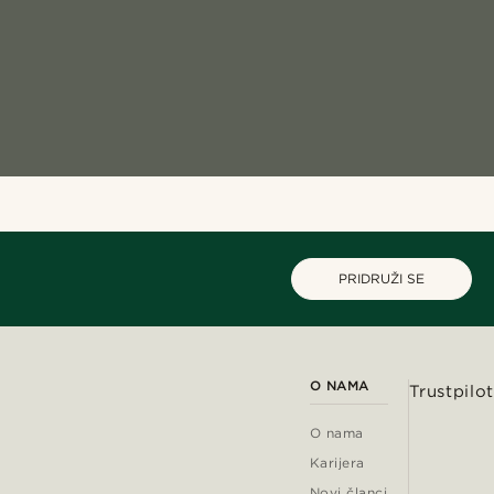
PRIDRUŽI SE
O NAMA
Trustpilot
O nama
Karijera
Novi članci