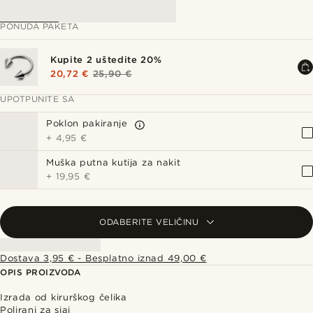
PONUDA PAKETA
Kupite 2 uštedite 20%
20,72 €
25,90 €
UPOTPUNITE SA
Poklon pakiranje
+
4,95 €
Muška putna kutija za nakit
+
19,95 €
ODABERITE VELIČINU
Dostava 3,95 € - Besplatno iznad 49,00 €
OPIS PROIZVODA
Izrada od kirurškog čelika
Polirani za sjaj