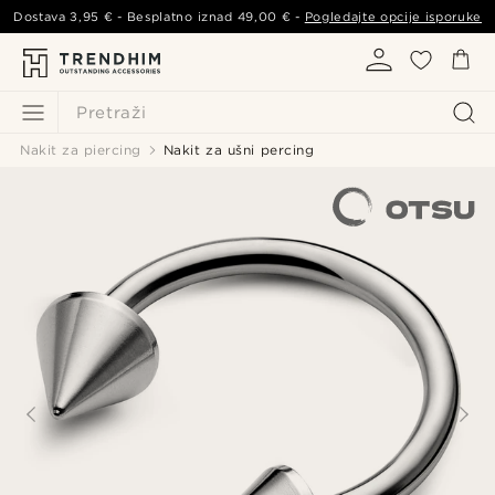
Dostava
3,95 €
- Besplatno iznad
49,00 €
-
Pogledajte opcije isporuke
Pretraži
Nakit za piercing
Nakit za ušni percing