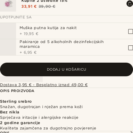
Kupite 2 uštedite 15%
33,91 €
39,90 €
UPOTPUNITE SA
Muška putna kutija za nakit
+
19,95 €
Pakiranje od 5 alkoholnih dezinfekcijskih
maramica
+
6,95 €
DODAJ U KOŠARICU
Dostava 3,95 € - Besplatno iznad 49,00 €
OPIS PROIZVODA
Sterling srebro
Snažan, dugotrajan i nježan prema koži
Bez nikla
Sprječava iritacije i alergijske reakcije
2 godine garancije
Kvaliteta zajamčena za dugotrajno povjerenje
OPIS