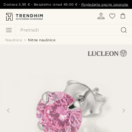
Dostava
3,95 €
- Besplatno iznad
49,00 €
-
Pogledajte opcije isporuke
Pretraži
Naušnice
Nitne naušnice