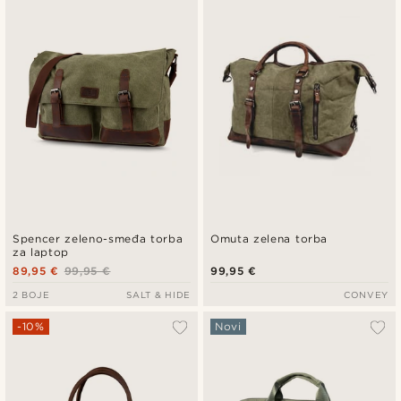
Najnovije
Najniža cijena
Najviša cijena
Spencer zeleno-smeđa torba
Omuta zelena torba
za laptop
89,95 €
99,95 €
99,95 €
2 BOJE
SALT & HIDE
CONVEY
-10%
Novi