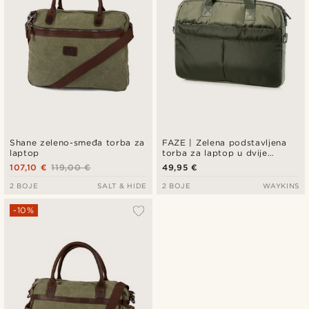
Shane zeleno-smeđa torba za
FAZE | Zelena podstavljena
laptop
torba za laptop u dvije
nijanse
107,10 €
119,00 €
49,95 €
2 BOJE
SALT & HIDE
2 BOJE
WAYKINS
-10%