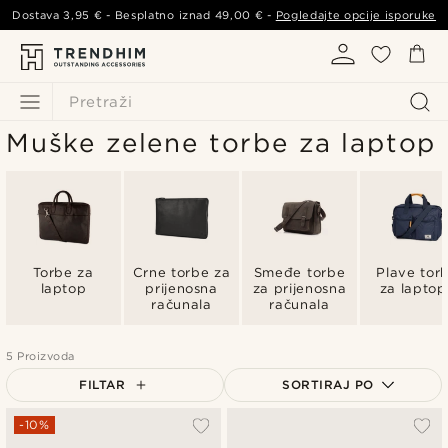
Dostava
3,95 €
- Besplatno iznad
49,00 €
-
Pogledajte opcije isporuke
Pretraži
Muške zelene torbe za laptop
Torbe za
Crne torbe za
Smeđe torbe
Plave tor
laptop
prijenosna
za prijenosna
za laptop
računala
računala
5 Proizvoda
FILTAR
SORTIRAJ PO
Najpopularnije
-10%