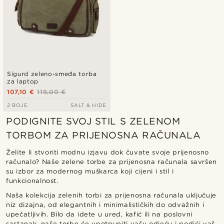
Sigurd zeleno-smeđa torba
za laptop
107,10 €
119,00 €
2 BOJE
SALT & HIDE
PODIGNITE SVOJ STIL S ZELENOM
TORBOM ZA PRIJENOSNA RAČUNALA
Želite li stvoriti modnu izjavu dok čuvate svoje prijenosno
računalo? Naše zelene torbe za prijenosna računala savršen
su izbor za modernog muškarca koji cijeni i stil i
funkcionalnost.
Naša kolekcija zelenih torbi za prijenosna računala uključuje
niz dizajna, od elegantnih i minimalističkih do odvažnih i
upečatljivih. Bilo da idete u ured, kafić ili na poslovni
sastanak, naše torbe će upotpuniti vašu odjeću i podići vaš