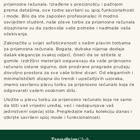
prijenosna računala. Izrađene s preciznošću i pažnjom
prema detaljima, ove torbe savršeni su spoj funkcionalnosti
i mode. Bilo da ste zaposlen profesionalac ili modno
osviješten student, naše plave torbe za prijenosna računala
dizajnirane su da zadovolje vaše potrebe i nadmaše vaša
očekivanja.
Zakoračite u svijet sofisticiranosti s našim plavim torbama
za prijenosna računala. Bogata, duboka nijansa dodaje
dašak elegancije svakoj odjeći, čineći da se ističete iz
gomile. Izdržljivi materijali osiguravaju da vaše prijenosno
računalo ostane sigurno, dok prostrane pregrade pružaju
dovoljno prostora za sve vaše bitne stvari. Od elegantnih i
minimalističkih dizajna do trendi i upečatljivih uzoraka,
imamo savršenu plavu torbu za prijenosno računalo koja će
odgovarati vašem osobnom stilu.
Uložite u plavu torbu za prijenosno računalo koja ne samo
da štiti vaš vrijedni uređaj, već i nadopunjava vaš
jedinstveni osjećaj stila. Pregledajte našu kolekciju danas i
otkrijte savršeni spoj mode i funkcionalnosti.