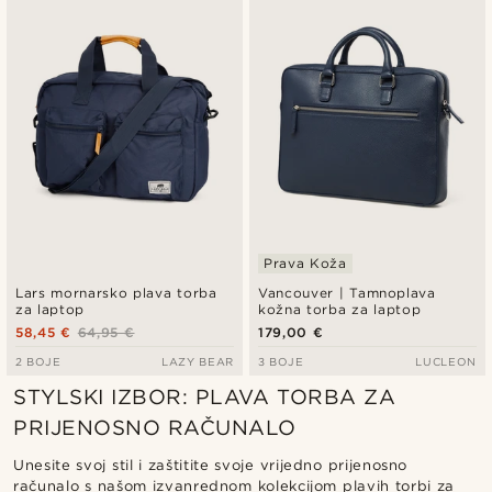
Najnovije
Najniža cijena
Najviša cijena
Prava Koža
Lars mornarsko plava torba
Vancouver | Tamnoplava
za laptop
kožna torba za laptop
58,45 €
64,95 €
179,00 €
2 BOJE
LAZY BEAR
3 BOJE
LUCLEON
STYLSKI IZBOR: PLAVA TORBA ZA
PRIJENOSNO RAČUNALO
Unesite svoj stil i zaštitite svoje vrijedno prijenosno
računalo s našom izvanrednom kolekcijom plavih torbi za