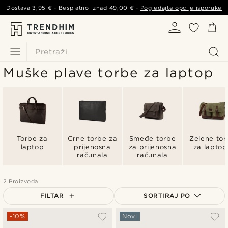
Dostava
3,95 €
- Besplatno iznad
49,00 €
-
Pogledajte opcije isporuke
Pretraži
Muške plave torbe za laptop
Torbe za
Crne torbe za
Smeđe torbe
Zelene tor
laptop
prijenosna
za prijenosna
za laptop
računala
računala
2 Proizvoda
FILTAR
SORTIRAJ PO
Najpopularnije
-10%
Novi