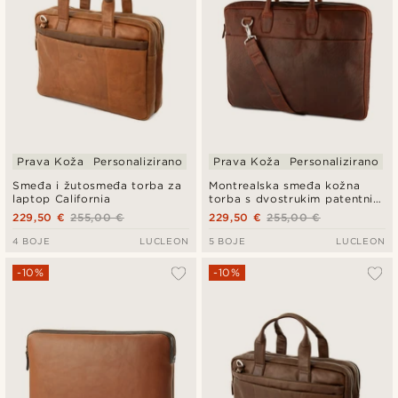
Prava Koža
Personalizirano
Prava Koža
Personalizirano
Smeđa i žutosmeđa torba za
Montrealska smeđa kožna
laptop California
torba s dvostrukim patentnim
zatvaračem
229,50 €
255,00 €
229,50 €
255,00 €
4 BOJE
LUCLEON
5 BOJE
LUCLEON
-10%
-10%