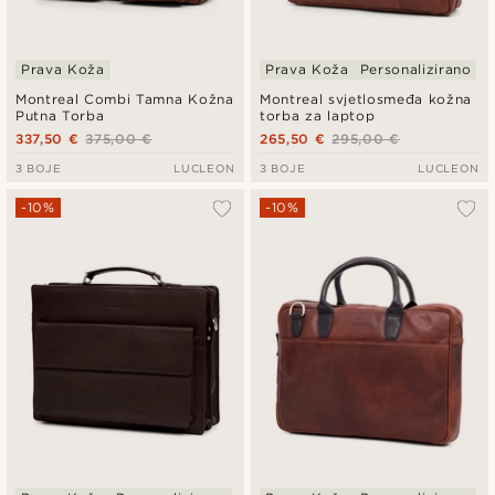
Prava Koža
Prava Koža
Personalizirano
Montreal Combi Tamna Kožna
Montreal svjetlosmeđa kožna
Putna Torba
torba za laptop
337,50 €
375,00 €
265,50 €
295,00 €
3 BOJE
LUCLEON
3 BOJE
LUCLEON
-10%
-10%