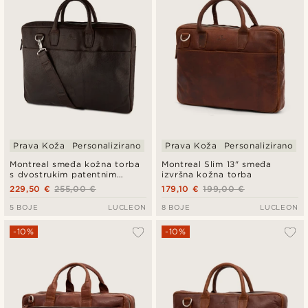
Prava Koža
Personalizirano
Prava Koža
Personalizirano
Montreal smeđa kožna torba
Montreal Slim 13" smeđa
s dvostrukim patentnim
izvršna kožna torba
zatvaračem
229,50 €
255,00 €
179,10 €
199,00 €
5 BOJE
LUCLEON
8 BOJE
LUCLEON
-10%
-10%