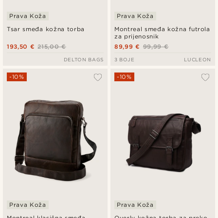
Prava Koža
Prava Koža
Tsar smeđa kožna torba
Montreal smeđa kožna futrola
za prijenosnik
193,50 €
215,00 €
89,99 €
99,99 €
DELTON BAGS
3 BOJE
LUCLEON
-10%
-10%
Prava Koža
Prava Koža
Montreal klasična smeđa
Overly kožna torba za preko