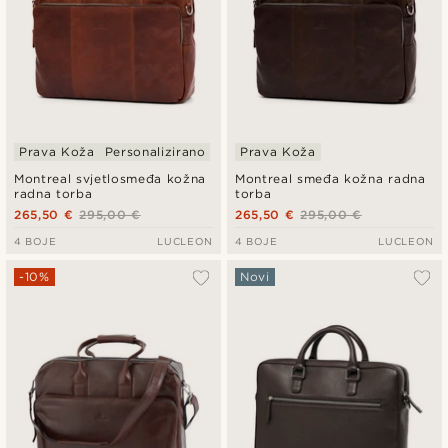
Prava Koža
Personalizirano
Prava Koža
Montreal svjetlosmeđa kožna
Montreal smeđa kožna radna
radna torba
torba
265,50 €
295,00 €
265,50 €
295,00 €
4 BOJE
LUCLEON
4 BOJE
LUCLEON
-10%
Novi