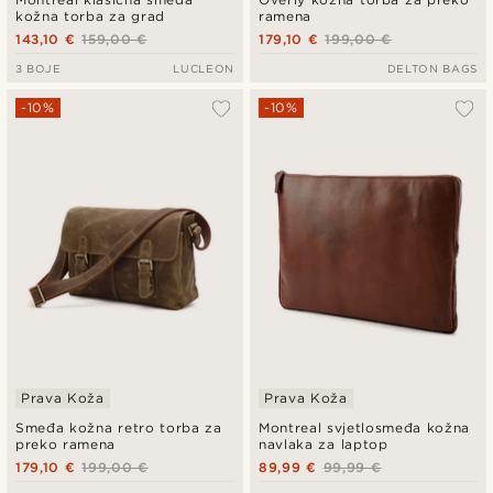
kožna torba za grad
ramena
143,10 €
159,00 €
179,10 €
199,00 €
3 BOJE
LUCLEON
DELTON BAGS
-10%
-10%
Prava Koža
Prava Koža
Smeđa kožna retro torba za
Montreal svjetlosmeđa kožna
preko ramena
navlaka za laptop
179,10 €
199,00 €
89,99 €
99,99 €