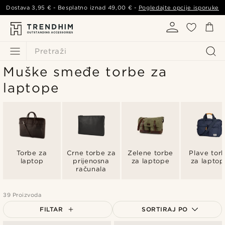
Dostava
3,95 €
- Besplatno iznad
49,00 €
-
Pogledajte opcije isporuke
Pretraži
Muške smeđe torbe za
laptope
Torbe za
Crne torbe za
Zelene torbe
Plave tor
laptop
prijenosna
za laptope
za laptop
računala
39 Proizvoda
FILTAR
SORTIRAJ PO