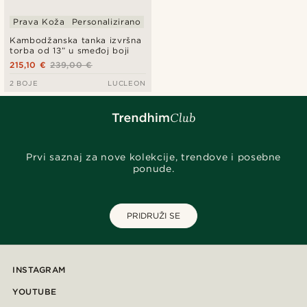
Prava Koža
Personalizirano
Kambodžanska tanka izvršna
torba od 13” u smeđoj boji
215,10 €
239,00 €
2 BOJE
LUCLEON
Prvi saznaj za nove kolekcije, trendove i posebne
ponude.
PRIDRUŽI SE
INSTAGRAM
YOUTUBE