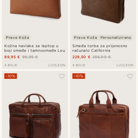
Prava Koža
Prava Koža
Personalizirano
Kožna navlaka za laptop u
Smeđa torba za prijenosno
boji smeđe i tamnosmeđe Lou
računalo California
89,95 €
99,95 €
229,50 €
255,00 €
4 BOJE
LUCLEON
4 BOJE
LUCLEON
-10%
-10%