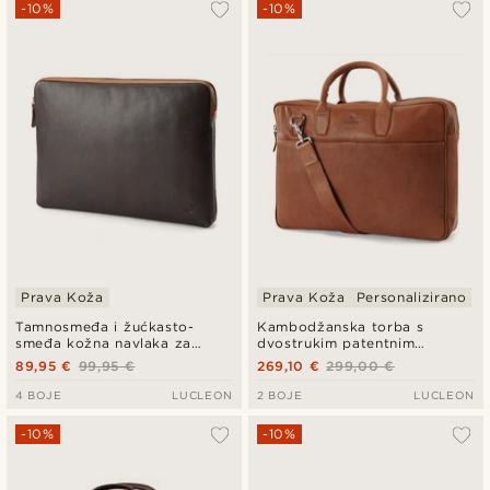
-10%
-10%
Prava Koža
Prava Koža
Personalizirano
Tamnosmeđa i žućkasto-
Kambodžanska torba s
smeđa kožna navlaka za
dvostrukim patentnim
laptop Lou
zatvaračem, smeđa, za
89,95 €
99,95 €
269,10 €
299,00 €
izvršne poslove
4 BOJE
LUCLEON
2 BOJE
LUCLEON
-10%
-10%