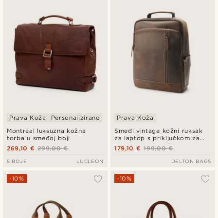
Prava Koža
Personalizirano
Prava Koža
Montreal luksuzna kožna
Smeđi vintage kožni ruksak
torba u smeđoj boji
za laptop s priključkom za
punjenje
269,10 €
299,00 €
179,10 €
199,00 €
5 BOJE
LUCLEON
DELTON BAGS
-10%
-10%