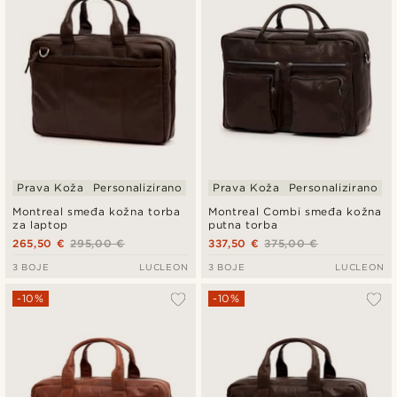
Prava Koža
Personalizirano
Prava Koža
Personalizirano
Montreal smeđa kožna torba
Montreal Combi smeđa kožna
za laptop
putna torba
265,50 €
295,00 €
337,50 €
375,00 €
3 BOJE
LUCLEON
3 BOJE
LUCLEON
-10%
-10%