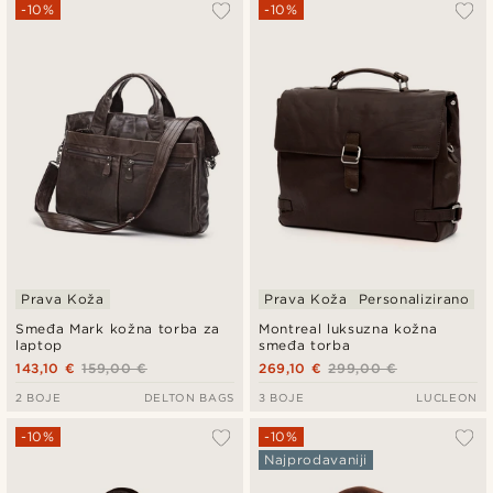
Najpopularnije
-10%
-10%
Najnovije
Najniža cijena
Najviša cijena
Prava Koža
Prava Koža
Personalizirano
Smeđa Mark kožna torba za
Montreal luksuzna kožna
laptop
smeđa torba
143,10 €
159,00 €
269,10 €
299,00 €
2 BOJE
DELTON BAGS
3 BOJE
LUCLEON
-10%
-10%
Najprodavaniji