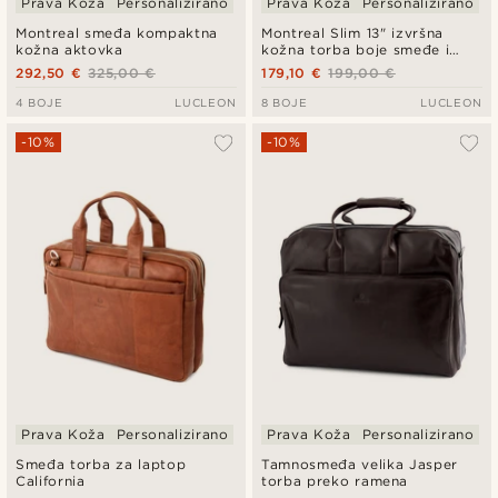
Prava Koža
Personalizirano
Prava Koža
Personalizirano
Montreal smeđa kompaktna
Montreal Slim 13" izvršna
kožna aktovka
kožna torba boje smeđe i
crne
292,50 €
325,00 €
179,10 €
199,00 €
4 BOJE
LUCLEON
8 BOJE
LUCLEON
-10%
-10%
Prava Koža
Personalizirano
Prava Koža
Personalizirano
Smeđa torba za laptop
Tamnosmeđa velika Jasper
California
torba preko ramena