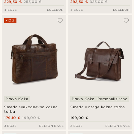
229,50 €
255,00 €
292,50 €
325,00 €
4 BOJE
LUCLEON
4 BOJE
LUCLEON
-10%
Prava Koža
Prava Koža
Personalizirano
Smeđa svakodnevna kožna
Smeđa vintage kožna torba
torba
179,10 €
199,00 €
199,00 €
3 BOJE
DELTON BAGS
2 BOJE
DELTON BAGS