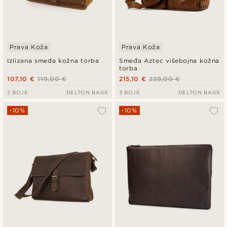
Prava Koža
Prava Koža
Izlizana smeđa kožna torba
Smeđa Aztec višebojna kožna
torba
107,10 €
119,00 €
215,10 €
239,00 €
2 BOJE
DELTON BAGS
3 BOJE
DELTON BAGS
-10%
-10%