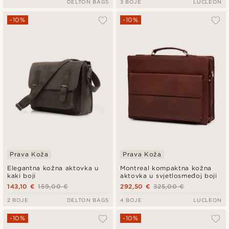
DELTON BAGS
3 BOJE
LUCLEON
-10%
-10%
Prava Koža
Prava Koža
Elegantna kožna aktovka u
Montreal kompaktna kožna
kaki boji
aktovka u svjetlosmeđoj boji
143,10 €
159,00 €
292,50 €
325,00 €
2 BOJE
DELTON BAGS
4 BOJE
LUCLEON
-10%
-10%