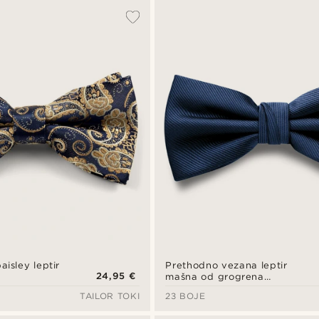
isley leptir
Prethodno vezana leptir
24,95 €
mašna od grogrena
mornarsko plave boje
TAILOR TOKI
23 BOJE