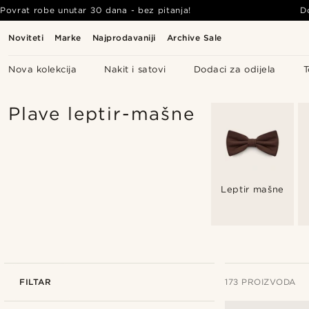
Povrat robe unutar 30 dana - bez pitanja!
D
Noviteti
Marke
Najprodavaniji
Archive Sale
Nova kolekcija
Nakit i satovi
Dodaci za odijela
T
Plave leptir-mašne
Leptir mašne
FILTAR
173 PROIZVODA