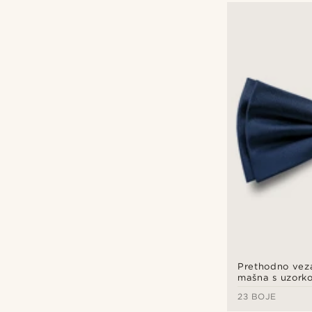
Prethodno veza
mašna s uzorkom
u tamnoplavoj 
23 BOJE