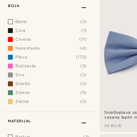
BOJA
Bijela
(2)
Crna
(1)
Crvena
(11)
Narančasta
(4)
Plava
(173)
Ružičasta
(3)
Siva
(2)
Smeđa
(2)
Zelena
(5)
Zlatna
(2)
Svjetloplava o
vezana leptir 
MATERIJAL
29 BOJE
Baršun
(3)