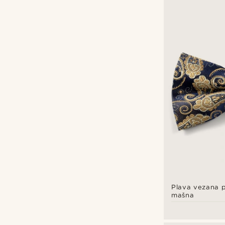
Bohemian Revolt
(33)
Fawler
(1)
Tailor Toki
(47)
Trendhim
(92)
Plava vezana pa
mašna