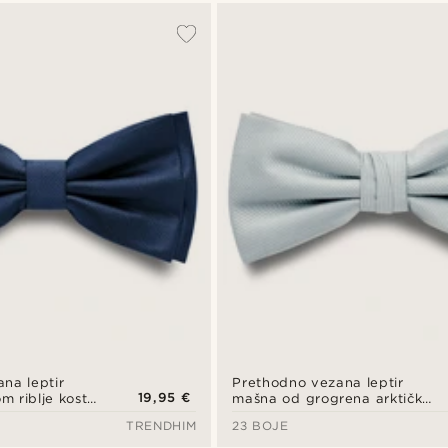
na leptir
Prethodno vezana leptir
19,95 €
 riblje kosti
mašna od grogrena arktičko
boji
plave boje
TRENDHIM
23 BOJE