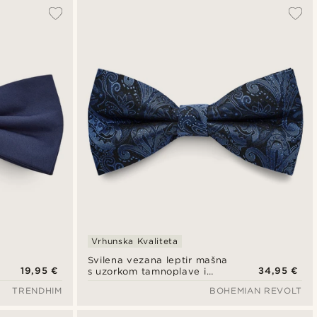
Najpopularnije
Najnovije
Najniža cijena
Najviša cijena
Vrhunska Kvaliteta
Svilena vezana leptir mašna
19,95 €
34,95 €
s uzorkom tamnoplave i
svijetloplave boje s paisley
TRENDHIM
BOHEMIAN REVOLT
uzorkom