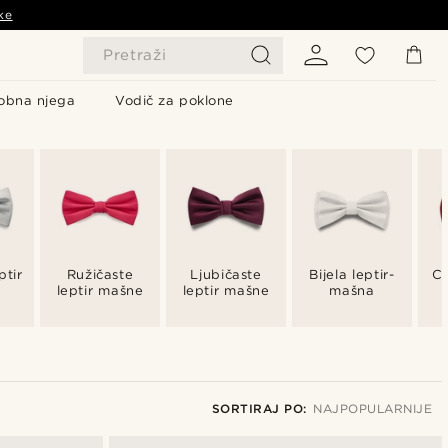
ke
Pretraži
obna njega
Vodič za poklone
ptir
Ružičaste
Ljubičaste
Bijela leptir-
Cr
e
leptir mašne
leptir mašne
mašna
SORTIRAJ PO:
NAJPOPULARNIJE