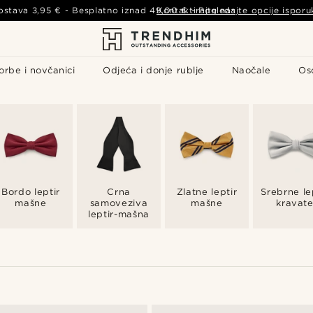
ostava
3,95 €
- Besplatno iznad
49,00 €
Kontaktirajte nas
-
Pogledajte opcije isporu
orbe i novčanici
Odjeća i donje rublje
Naočale
Os
Bordo leptir
Crna
Zlatne leptir
Srebrne le
mašne
samoveziva
mašne
kravat
leptir-mašna