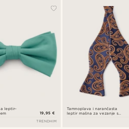
a leptir-
Tamnoplava i narančasta
19,95 €
jem
leptir mašna za vezanje s
paisley uzorkom
TRENDHIM