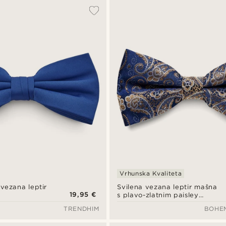
Vrhunska Kvaliteta
vezana leptir
Svilena vezana leptir mašna
19,95 €
s plavo-zlatnim paisley
uzorkom, prethodno vezana
TRENDHIM
BOHE