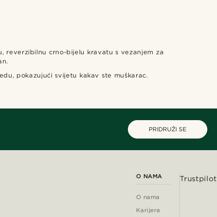
, reverzibilnu crno-bijelu kravatu s vezanjem za
an.
ledu, pokazujući svijetu kakav ste muškarac.
PRIDRUŽI SE
O NAMA
Trustpilot
O nama
Karijera