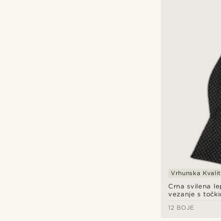
Vrhunska Kvali
Crna svilena l
vezanje s točk
12 BOJE