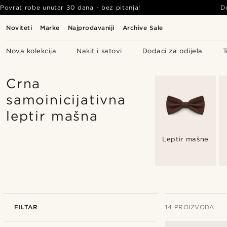
Povrat robe unutar 30 dana - bez pitanja!
D
Noviteti
Marke
Najprodavaniji
Archive Sale
Nova kolekcija
Nakit i satovi
Dodaci za odijela
T
Crna
samoinicijativna
leptir mašna
Leptir mašne
FILTAR
14 PROIZVODA