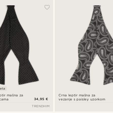
teta
eptir mašna za
Crna leptir mašna za
34,95 €
icama
vezanje s paisley uzorkom
TRENDHIM