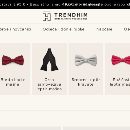
ostava
3,95 €
- Besplatno iznad
49,00 €
Kontaktirajte nas
-
Pogledajte opcije isporu
orbe i novčanici
Odjeća i donje rublje
Naočale
Os
Bordo leptir
Crna
Srebrne leptir
Ružičast
mašne
samoveziva
kravate
leptir ma
leptir-mašna