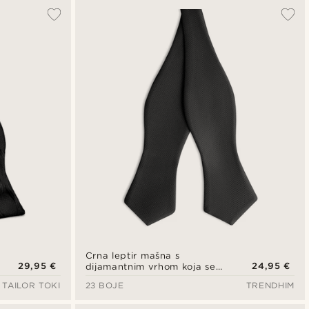
Crna leptir mašna s
29,95 €
24,95 €
dijamantnim vrhom koja se
veže sama
TAILOR TOKI
23 BOJE
TRENDHIM