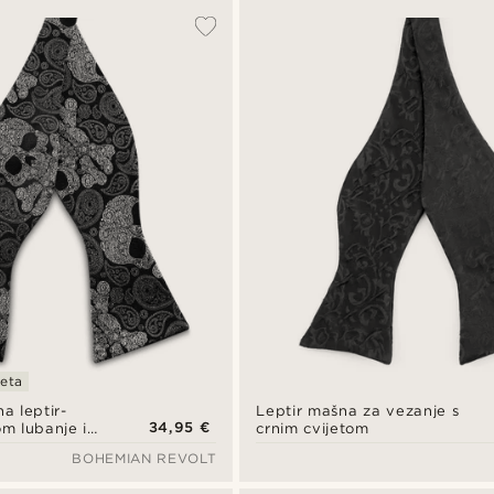
teta
na leptir-
Leptir mašna za vezanje s
34,95 €
m lubanje i
crnim cvijetom
BOHEMIAN REVOLT