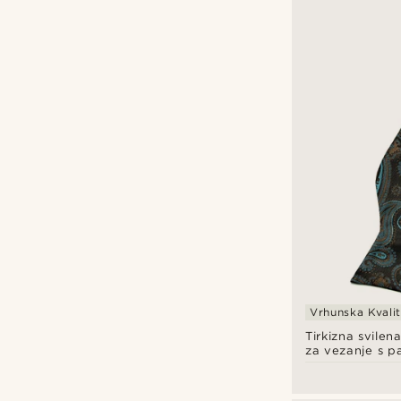
Vrhunska Kvali
Tirkizna svilen
za vezanje s pa
uzorkom