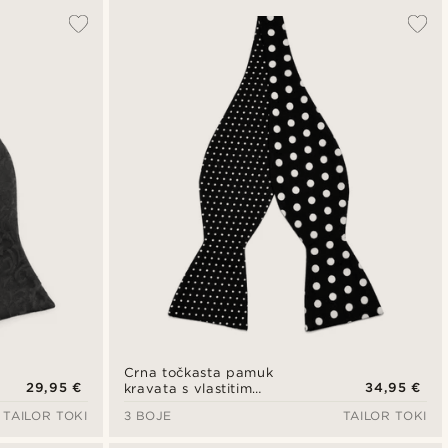
Crna točkasta pamuk
29,95 €
34,95 €
kravata s vlastitim
vezanjem, obostrana
TAILOR TOKI
3 BOJE
TAILOR TOKI