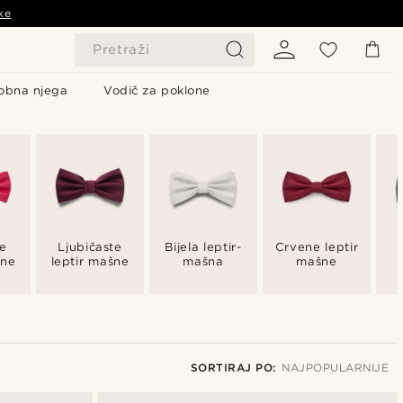
ke
Pretraži
obna njega
Vodič za poklone
e
Ljubičaste
Bijela leptir-
Crvene leptir
šne
leptir mašne
mašna
mašne
SORTIRAJ PO:
NAJPOPULARNIJE