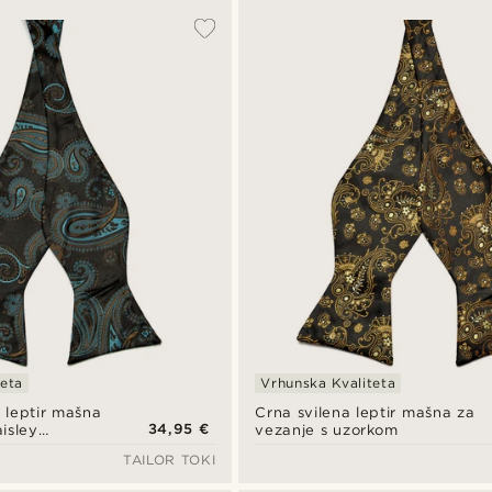
teta
Vrhunska Kvaliteta
a leptir mašna
Crna svilena leptir mašna za
34,95 €
isley
vezanje s uzorkom
TAILOR TOKI