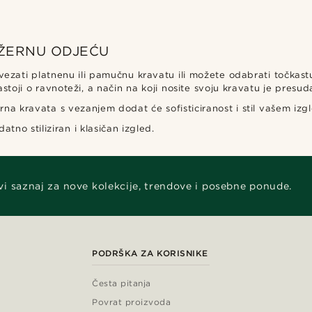
EŽERNU ODJEĆU
ezati platnenu ili pamučnu kravatu ili možete odabrati točkastu
stoji o ravnoteži, a način na koji nosite svoju kravatu je presud
rna kravata s vezanjem dodat će sofisticiranost i stil vašem izg
no stiliziran i klasičan izgled.
vi saznaj za nove kolekcije, trendove i posebne ponude.
PODRŠKA ZA KORISNIKE
Česta pitanja
Povrat proizvoda