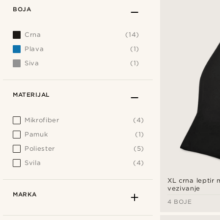
BOJA
Crna
(14)
Plava
(1)
Siva
(1)
MATERIJAL
Mikrofiber
(4)
Pamuk
(1)
Poliester
(5)
Svila
(4)
XL crna leptir
vezivanje
MARKA
4 BOJE