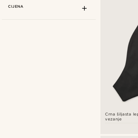
CIJENA
Bohemian Revolt
(1)
Tailor Toki
(7)
Trendhim
(6)
Crna šiljasta l
vezanje