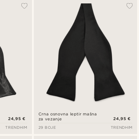
Najpopularnije
Najnovije
Najniža cijena
Najviša cijena
Crna osnovna leptir mašna
24,95 €
24,95 €
za vezanje
TRENDHIM
29 BOJE
TRENDHIM