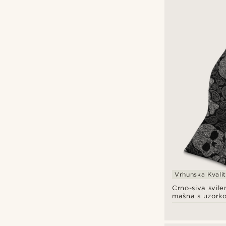
Vrhunska Kvali
Crno-siva svile
mašna s uzorko
paisleyjem