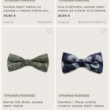
Vrhunska Kvaliteta
Vrhunska Kvaliteta
Svilena leptir mašna za
Siva prethodno vezana leptir
vezanje u zeleno-zlatne pruge
mašna od svilene tvid tkanine
tamnoplave boje
34,95 €
29,95 €
8 BOJE
TRENDHIM
10 BOJE
BOHEMIAN REVOLT
Vrhunska Kvaliteta
Vrhunska Kvaliteta
Bernie Silk Boho vezana
Dianthus | Plava svilena
leptir mašna
cvijetna vezana leptir mašna