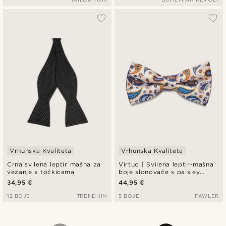
Vrhunska Kvaliteta
Vrhunska Kvaliteta
Crna svilena leptir mašna za
Virtuo | Svilena leptir-mašna
vezanje s točkicama
boje slonovače s paisley
uzorkom
34,95 €
44,95 €
12 BOJE
TRENDHIM
5 BOJE
FAWLER