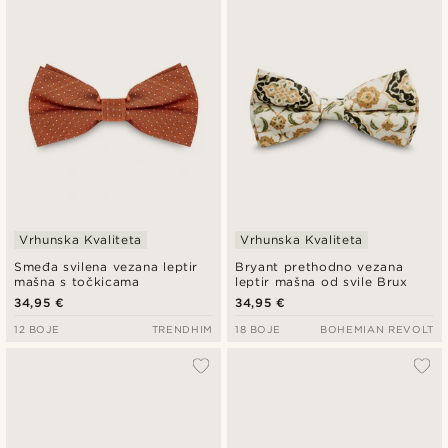
Najnovije
Najniža cijena
Najviša cijena
Vrhunska Kvaliteta
Vrhunska Kvaliteta
Smeđa svilena vezana leptir
Bryant prethodno vezana
mašna s točkicama
leptir mašna od svile Brux
34,95 €
34,95 €
12 BOJE
TRENDHIM
18 BOJE
BOHEMIAN REVOLT