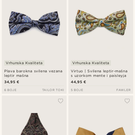
Vrhunska Kvaliteta
Vrhunska Kvaliteta
Plava barokna svilena vezana
Virtuo | Svilena leptir-mašna
leptir mašna
s uzorkom mente i paisleyja
34,95 €
44,95 €
6 BOJE
TAILOR TOKI
5 BOJE
FAWLER