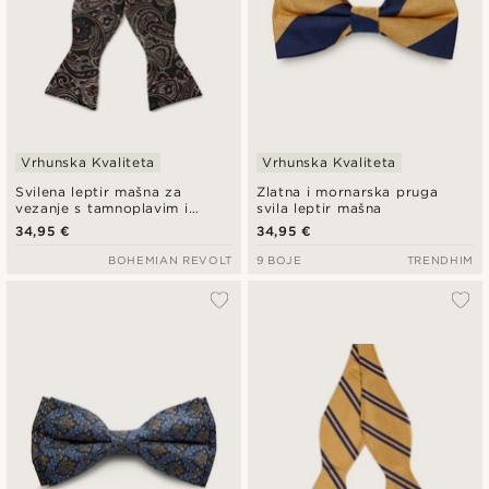
Vrhunska Kvaliteta
Vrhunska Kvaliteta
Svilena leptir mašna za
Zlatna i mornarska pruga
vezanje s tamnoplavim i
svila leptir mašna
tamnozelenim uzorkom
34,95 €
34,95 €
PAISLEY
BOHEMIAN REVOLT
9 BOJE
TRENDHIM