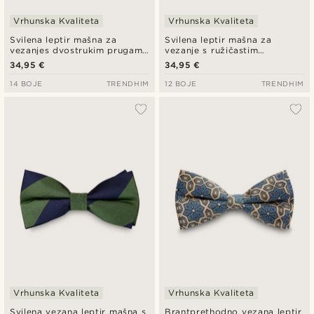
Vrhunska Kvaliteta
Vrhunska Kvaliteta
Svilena leptir mašna za
Svilena leptir mašna za
vezanjes dvostrukim prugama
vezanje s ružičastim
i tamnoplavom bojom
točkicama
34,95 €
34,95 €
14 BOJE
TRENDHIM
12 BOJE
TRENDHIM
Vrhunska Kvaliteta
Vrhunska Kvaliteta
Svilena vezana leptir mašna s
Brantprethodno vezana leptir