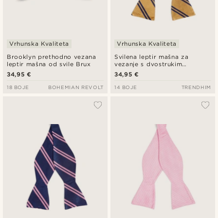
Vrhunska Kvaliteta
Vrhunska Kvaliteta
Brooklyn prethodno vezana
Svilena leptir mašna za
leptir mašna od svile Brux
vezanje s dvostrukim
prugama i zlatnim uzorkom
34,95 €
34,95 €
18 BOJE
BOHEMIAN REVOLT
14 BOJE
TRENDHIM