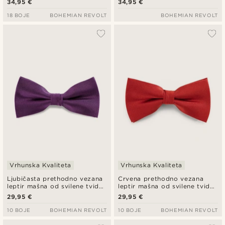
34,95 €
34,95 €
18 BOJE
BOHEMIAN REVOLT
BOHEMIAN REVOLT
Vrhunska Kvaliteta
Vrhunska Kvaliteta
Ljubičasta prethodno vezana
Crvena prethodno vezana
leptir mašna od svilene tvid
leptir mašna od svilene tvid
tkanine
tkanine
29,95 €
29,95 €
10 BOJE
BOHEMIAN REVOLT
10 BOJE
BOHEMIAN REVOLT