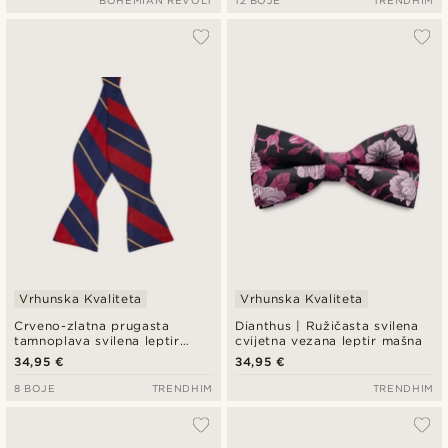
BOHEMIAN REVOLT
12 BOJE
TRENDHIM
Vrhunska Kvaliteta
Vrhunska Kvaliteta
Crveno-zlatna prugasta
Dianthus | Ružičasta svilena
tamnoplava svilena leptir
cvijetna vezana leptir mašna
mašna za vezanje
34,95 €
34,95 €
8 BOJE
TRENDHIM
TRENDHIM