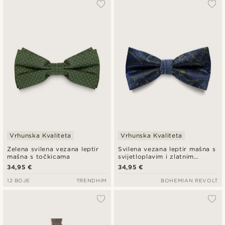
Vrhunska Kvaliteta
Vrhunska Kvaliteta
Zelena svilena vezana leptir
Svilena vezana leptir mašna s
mašna s točkicama
svijetloplavim i zlatnim
paisley uzorkom, prethodno
34,95 €
34,95 €
vezana
12 BOJE
TRENDHIM
BOHEMIAN REVOLT