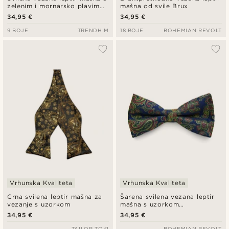
zelenim i mornarsko plavim
mašna od svile Brux
prugama
34,95 €
34,95 €
9 BOJE
TRENDHIM
18 BOJE
BOHEMIAN REVOLT
Vrhunska Kvaliteta
Vrhunska Kvaliteta
Crna svilena leptir mašna za
Šarena svilena vezana leptir
vezanje s uzorkom
mašna s uzorkom
svijetloplavog paisleyja
34,95 €
34,95 €
TAILOR TOKI
BOHEMIAN REVOLT