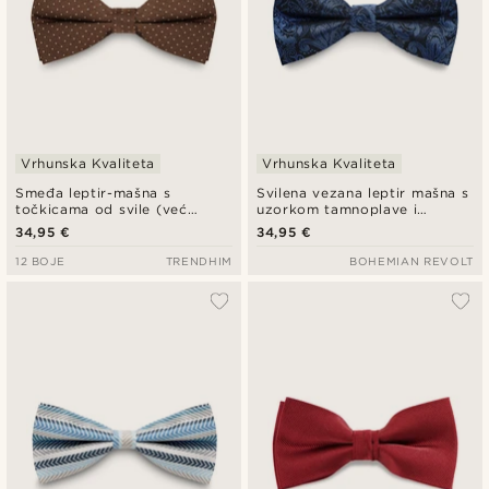
Vrhunska Kvaliteta
Vrhunska Kvaliteta
Smeđa leptir-mašna s
Svilena vezana leptir mašna s
točkicama od svile (već
uzorkom tamnoplave i
zavezana)
svijetloplave boje s paisley
34,95 €
34,95 €
uzorkom
12 BOJE
TRENDHIM
BOHEMIAN REVOLT