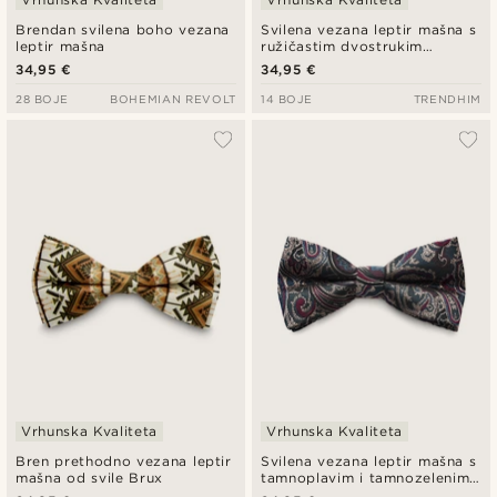
Brendan svilena boho vezana
Svilena vezana leptir mašna s
leptir mašna
ružičastim dvostrukim
prugama, mornarsko plava
34,95 €
34,95 €
28 BOJE
BOHEMIAN REVOLT
14 BOJE
TRENDHIM
Vrhunska Kvaliteta
Vrhunska Kvaliteta
Bren prethodno vezana leptir
Svilena vezana leptir mašna s
mašna od svile Brux
tamnoplavim i tamnozelenim
uzorkom PAISLEY