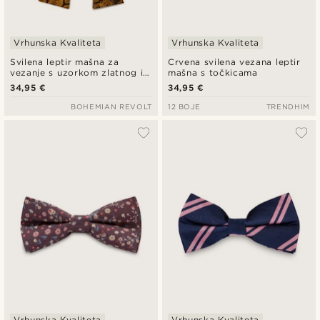
Vrhunska Kvaliteta
Vrhunska Kvaliteta
Svilena leptir mašna za
Crvena svilena vezana leptir
vezanje s uzorkom zlatnog i
mašna s točkicama
smeđeg paisleya
34,95 €
34,95 €
BOHEMIAN REVOLT
12 BOJE
TRENDHIM
Vrhunska Kvaliteta
Vrhunska Kvaliteta