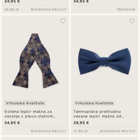
34,95 €
34,95 €
28 BOJE
BOHEMIAN REVOLT
TRENDHIM
Vrhunska Kvaliteta
Vrhunska Kvaliteta
Svilena leptir mašna za
Tamnoplava prethodno
vezanje s plavo-zlatnim
vezana leptir mašna od
paisley uzorkom
svilene tvid tkanine
34,95 €
29,95 €
BOHEMIAN REVOLT
10 BOJE
BOHEMIAN REVOLT