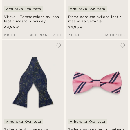
Vrhunska Kvaliteta
Vrhunska Kvaliteta
Virtuo | Tamnozelena svilena
Plava barokna svilena leptir
leptir-mašna s paisley
mašna za vezanje
uzorkom
44,95 €
34,95 €
2 BOJE
BOHEMIAN REVOLT
7 BOJE
TAILOR TOKI
Vrhunska Kvaliteta
Vrhunska Kvaliteta
Svilena leptir mašna za
Svilena vezana leptir mašna s