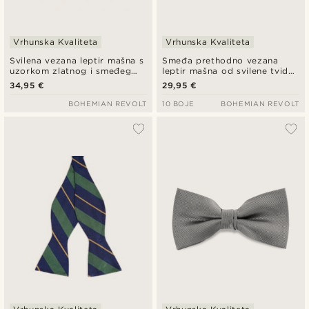
Vrhunska Kvaliteta
Vrhunska Kvaliteta
Svilena vezana leptir mašna s
Smeđa prethodno vezana
uzorkom zlatnog i smeđeg
leptir mašna od svilene tvid
paisleya, vezana
tkanine
34,95 €
29,95 €
BOHEMIAN REVOLT
10 BOJE
BOHEMIAN REVOLT