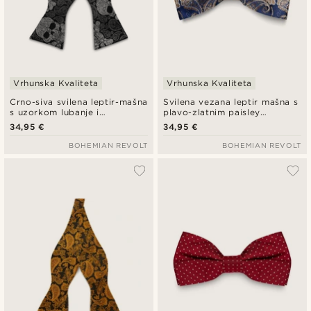
Vrhunska Kvaliteta
Vrhunska Kvaliteta
Crno-siva svilena leptir-mašna
Svilena vezana leptir mašna s
s uzorkom lubanje i
plavo-zlatnim paisley
paisleyjem
uzorkom, prethodno vezana
34,95 €
34,95 €
BOHEMIAN REVOLT
BOHEMIAN REVOLT