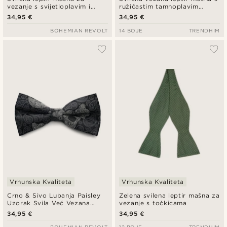
vezanje s svijetloplavim i
ružičastim tamnoplavim
zlatnim paisley uzorkom
dvostrukim prugama
34,95 €
34,95 €
BOHEMIAN REVOLT
14 BOJE
TRENDHIM
Vrhunska Kvaliteta
Vrhunska Kvaliteta
Crno & Sivo Lubanja Paisley
Zelena svilena leptir mašna za
Uzorak Svila Već Vezana
vezanje s točkicama
Leptir kravata
34,95 €
34,95 €