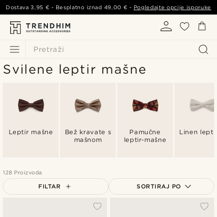
Dostava
3,95 €
- Besplatno iznad
49,00 €
-
Pogledajte opcije isporuke
Pretraži
Svilene leptir mašne
Leptir mašne
Bež kravate s
Pamučne
Linen leptir
mašnom
leptir-mašne
128 Proizvoda
FILTAR
SORTIRAJ PO
Najpopularnije