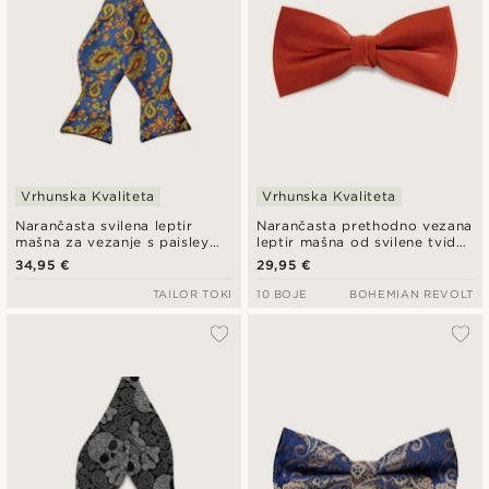
Vrhunska Kvaliteta
Vrhunska Kvaliteta
Narančasta svilena leptir
Narančasta prethodno vezana
mašna za vezanje s paisley
leptir mašna od svilene tvid
uzorkom
tkanine
34,95 €
29,95 €
TAILOR TOKI
10 BOJE
BOHEMIAN REVOLT