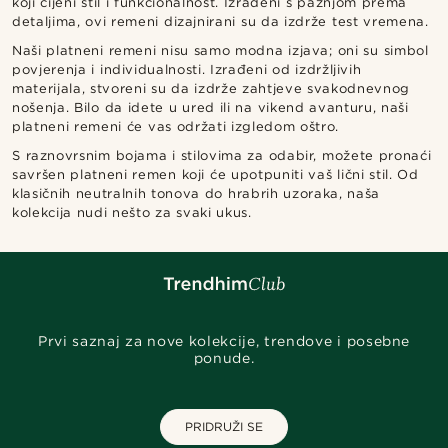
koji cijeni stil i funkcionalnost. Izrađeni s pažnjom prema
detaljima, ovi remeni dizajnirani su da izdrže test vremena.
Naši platneni remeni nisu samo modna izjava; oni su simbol
povjerenja i individualnosti. Izrađeni od izdržljivih
materijala, stvoreni su da izdrže zahtjeve svakodnevnog
nošenja. Bilo da idete u ured ili na vikend avanturu, naši
platneni remeni će vas održati izgledom oštro.
S raznovrsnim bojama i stilovima za odabir, možete pronaći
savršen platneni remen koji će upotpuniti vaš lični stil. Od
klasičnih neutralnih tonova do hrabrih uzoraka, naša
kolekcija nudi nešto za svaki ukus.
Prvi saznaj za nove kolekcije, trendove i posebne
ponude.
PRIDRUŽI SE