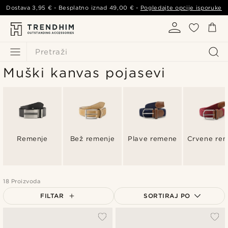
Dostava
3,95 €
- Besplatno iznad
49,00 €
-
Pogledajte opcije isporuke
Pretraži
Muški kanvas pojasevi
Remenje
Bež remenje
Plave remene
Crvene re
18 Proizvoda
FILTAR
SORTIRAJ PO
Najpopularnije